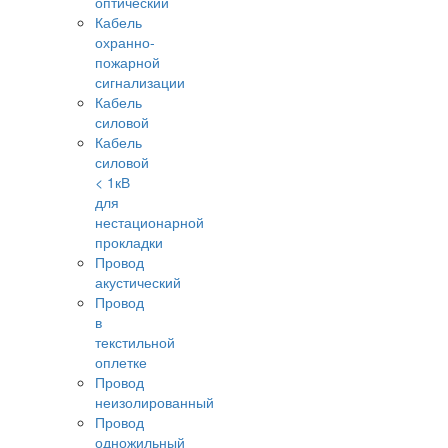
оптический
Кабель
охранно-
пожарной
сигнализации
Кабель
силовой
Кабель
силовой
< 1кВ
для
нестационарной
прокладки
Провод
акустический
Провод
в
текстильной
оплетке
Провод
неизолированный
Провод
одножильный