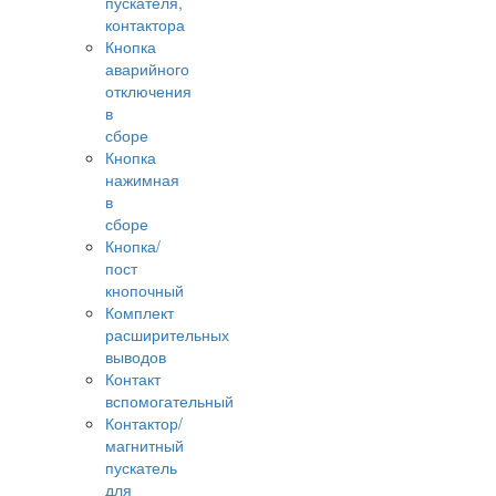
пускателя,
контактора
Кнопка
аварийного
отключения
в
сборе
Кнопка
нажимная
в
сборе
Кнопка/
пост
кнопочный
Комплект
расширительных
выводов
Контакт
вспомогательный
Контактор/
магнитный
пускатель
для