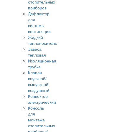
отопительных
приборов
Дефлектор
для
системы
вентиляции
Жидкий
теплоноситель
Завеса
тепловая
Изоляционная
трубка
Клапан
впускной/
выпускной
воздушный
Конвектор
электрический
Консоль
для
монтажа
отопительных
приборов/