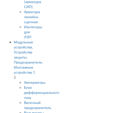
(арматура
СИП)
Арматура
линейно-
сцепная
Изоляторы
для
ЛЭП
Модульные
устройства,
Устройства
защиты,
Предохранители,
Монтажные
устройства
Амперметры
Блок
дифференциального
тока
Вилочный
предохранитель
Вольтметры