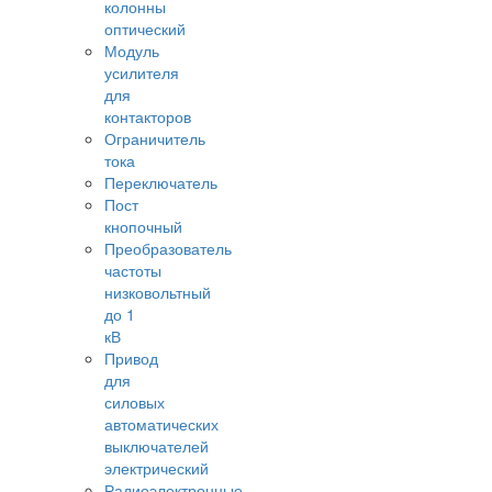
колонны
оптический
Модуль
усилителя
для
контакторов
Ограничитель
тока
Переключатель
Пост
кнопочный
Преобразователь
частоты
низковольтный
до 1
кВ
Привод
для
силовых
автоматических
выключателей
электрический
Радиоэлектронные