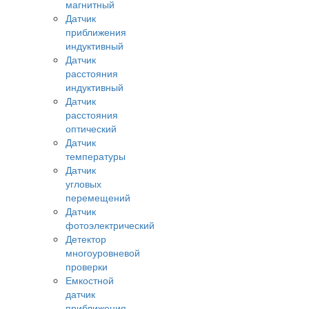
магнитный
Датчик
приближения
индуктивный
Датчик
расстояния
индуктивный
Датчик
расстояния
оптический
Датчик
температуры
Датчик
угловых
перемещений
Датчик
фотоэлектрический
Детектор
многоуровневой
проверки
Емкостной
датчик
приближения