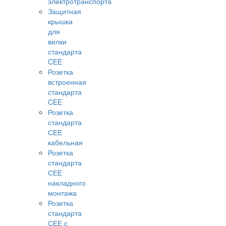
электротранспорта
Защитная
крышка
для
вилки
стандарта
CEE
Розетка
встроенная
стандарта
CEE
Розетка
стандарта
СЕЕ
кабельная
Розетка
стандарта
СЕЕ
накладного
монтажа
Розетка
стандарта
СЕЕ с