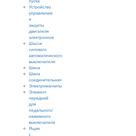
пуска
Устройство
управления
и
защиты
двигателя
электронное
Шасси
силового
автоматического
выключателя
Шина
Шина
соединительная
Электромагниты
Элемент
передний
для
педального/
нажимного
выключателя
Ящик
с