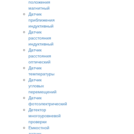
положения
магнитный
Датчик
приближения
индуктивный
Датчик
расстояния
индуктивный
Датчик
расстояния
оптический
Датчик
температуры
Датчик
угловых
перемещений
Датчик
фотоэлектрический
Детектор
многоуровневой
проверки
Емкостной
датчик