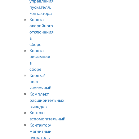
управления
пускателя,
контактора
Кнопка
аварийного
отключения
в
сборе
Кнопка
нажимная
в
сборе
Кнопка/
пост
кнопочный
Комплект
расширительных
выводов
Контакт
вспомогательный
Контактор/
магнитный
пускатель