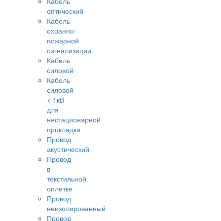
Кабель
оптический
Кабель
охранно-
пожарной
сигнализации
Кабель
силовой
Кабель
силовой
< 1кВ
для
нестационарной
прокладки
Провод
акустический
Провод
в
текстильной
оплетке
Провод
неизолированный
Провод