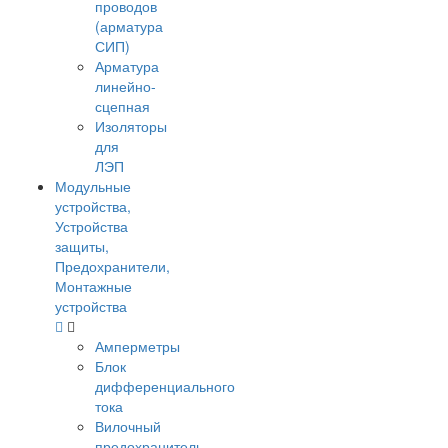
проводов
(арматура
СИП)
Арматура
линейно-
сцепная
Изоляторы
для
ЛЭП
Модульные
устройства,
Устройства
защиты,
Предохранители,
Монтажные
устройства
Амперметры
Блок
дифференциального
тока
Вилочный
предохранитель