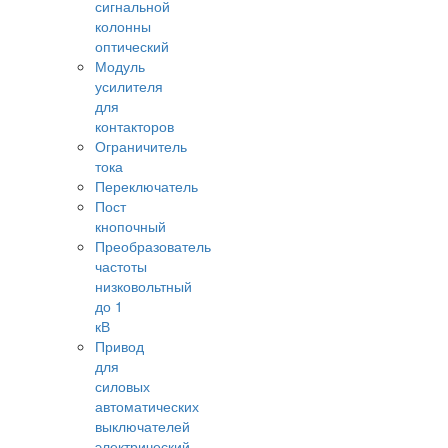
сигнальной
колонны
оптический
Модуль
усилителя
для
контакторов
Ограничитель
тока
Переключатель
Пост
кнопочный
Преобразователь
частоты
низковольтный
до 1
кВ
Привод
для
силовых
автоматических
выключателей
электрический