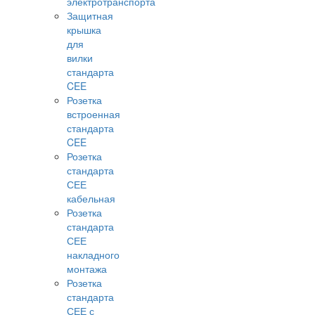
электротранспорта
Защитная
крышка
для
вилки
стандарта
CEE
Розетка
встроенная
стандарта
CEE
Розетка
стандарта
СЕЕ
кабельная
Розетка
стандарта
СЕЕ
накладного
монтажа
Розетка
стандарта
СЕЕ с