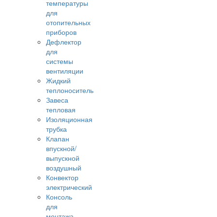
температуры
для
отопительных
приборов
Дефлектор
для
системы
вентиляции
Жидкий
теплоноситель
Завеса
тепловая
Изоляционная
трубка
Клапан
впускной/
выпускной
воздушный
Конвектор
электрический
Консоль
для
монтажа