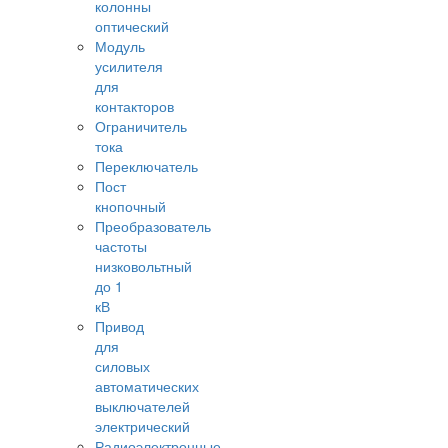
колонны
оптический
Модуль
усилителя
для
контакторов
Ограничитель
тока
Переключатель
Пост
кнопочный
Преобразователь
частоты
низковольтный
до 1
кВ
Привод
для
силовых
автоматических
выключателей
электрический
Радиоэлектронные