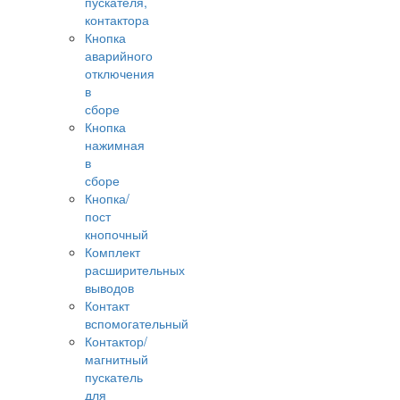
пускателя,
контактора
Кнопка
аварийного
отключения
в
сборе
Кнопка
нажимная
в
сборе
Кнопка/
пост
кнопочный
Комплект
расширительных
выводов
Контакт
вспомогательный
Контактор/
магнитный
пускатель
для