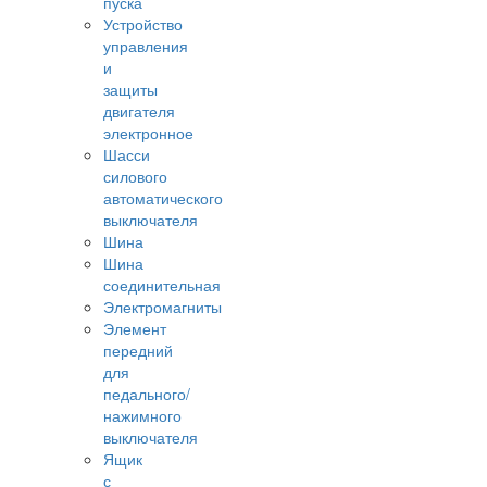
пуска
Устройство
управления
и
защиты
двигателя
электронное
Шасси
силового
автоматического
выключателя
Шина
Шина
соединительная
Электромагниты
Элемент
передний
для
педального/
нажимного
выключателя
Ящик
с