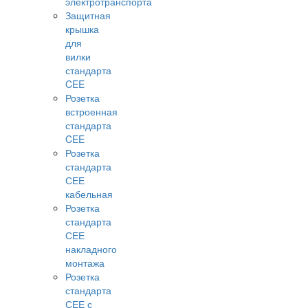
электротранспорта
Защитная
крышка
для
вилки
стандарта
CEE
Розетка
встроенная
стандарта
CEE
Розетка
стандарта
СЕЕ
кабельная
Розетка
стандарта
СЕЕ
накладного
монтажа
Розетка
стандарта
СЕЕ с