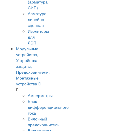
(арматура
СИП)
Арматура
линейно-
сцепная
Изоляторы
для
ЛЭП
Модульные
устройства,
Устройства
защиты,
Предохранители,
Монтажные
устройства
Амперметры
Блок
дифференциального
тока
Вилочный
предохранитель
Вольтметры