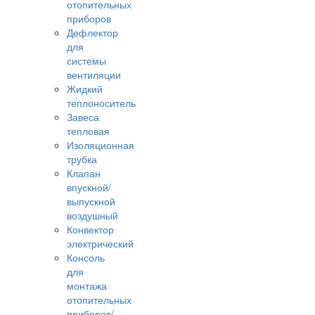
отопительных
приборов
Дефлектор
для
системы
вентиляции
Жидкий
теплоноситель
Завеса
тепловая
Изоляционная
трубка
Клапан
впускной/
выпускной
воздушный
Конвектор
электрический
Консоль
для
монтажа
отопительных
приборов/