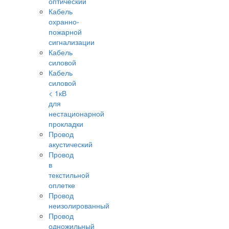
оптический
Кабель
охранно-
пожарной
сигнализации
Кабель
силовой
Кабель
силовой
< 1кВ
для
нестационарной
прокладки
Провод
акустический
Провод
в
текстильной
оплетке
Провод
неизолированный
Провод
одножильный