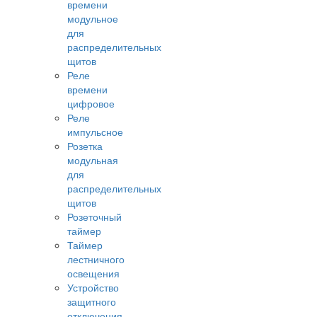
времени
модульное
для
распределительных
щитов
Реле
времени
цифровое
Реле
импульсное
Розетка
модульная
для
распределительных
щитов
Розеточный
таймер
Таймер
лестничного
освещения
Устройство
защитного
отключения