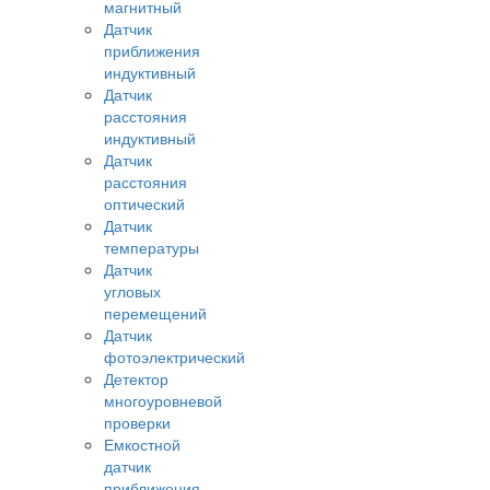
магнитный
Датчик
приближения
индуктивный
Датчик
расстояния
индуктивный
Датчик
расстояния
оптический
Датчик
температуры
Датчик
угловых
перемещений
Датчик
фотоэлектрический
Детектор
многоуровневой
проверки
Емкостной
датчик
приближения