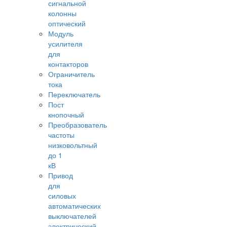
сигнальной
колонны
оптический
Модуль
усилителя
для
контакторов
Ограничитель
тока
Переключатель
Пост
кнопочный
Преобразователь
частоты
низковольтный
до 1
кВ
Привод
для
силовых
автоматических
выключателей
электрический