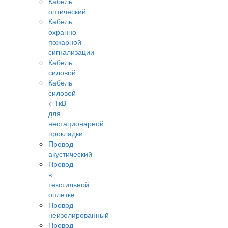
Кабель
оптический
Кабель
охранно-
пожарной
сигнализации
Кабель
силовой
Кабель
силовой
< 1кВ
для
нестационарной
прокладки
Провод
акустический
Провод
в
текстильной
оплетке
Провод
неизолированный
Провод