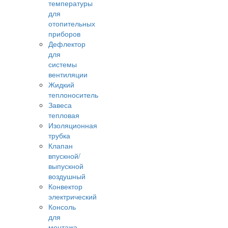
температуры
для
отопительных
приборов
Дефлектор
для
системы
вентиляции
Жидкий
теплоноситель
Завеса
тепловая
Изоляционная
трубка
Клапан
впускной/
выпускной
воздушный
Конвектор
электрический
Консоль
для
монтажа