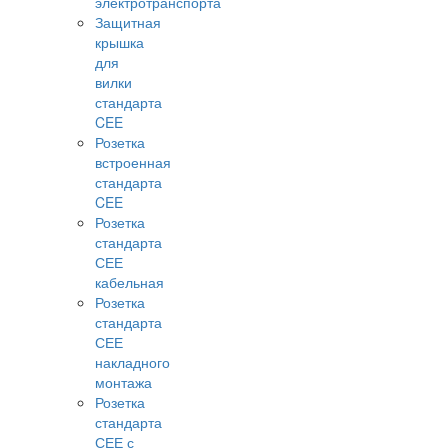
электротранспорта
Защитная
крышка
для
вилки
стандарта
CEE
Розетка
встроенная
стандарта
CEE
Розетка
стандарта
СЕЕ
кабельная
Розетка
стандарта
СЕЕ
накладного
монтажа
Розетка
стандарта
СЕЕ с