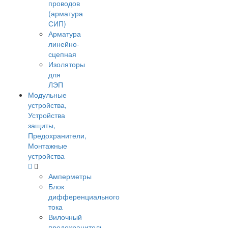
проводов
(арматура
СИП)
Арматура
линейно-
сцепная
Изоляторы
для
ЛЭП
Модульные
устройства,
Устройства
защиты,
Предохранители,
Монтажные
устройства
Амперметры
Блок
дифференциального
тока
Вилочный
предохранитель