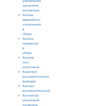
управления
пускателя,
контактора
Кнопка
аварийного
отключения
в
сборе
Кнопка
нажимная
в
сборе
Кнопка/
пост
кнопочный
Комплект
расширительных
выводов
Контакт
вспомогательный
Контактор/
магнитный
пускатель