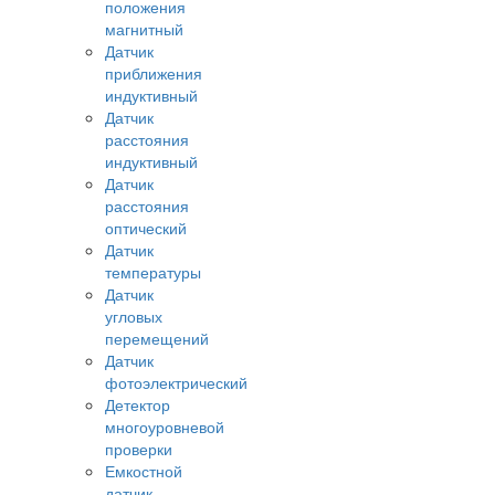
положения
магнитный
Датчик
приближения
индуктивный
Датчик
расстояния
индуктивный
Датчик
расстояния
оптический
Датчик
температуры
Датчик
угловых
перемещений
Датчик
фотоэлектрический
Детектор
многоуровневой
проверки
Емкостной
датчик