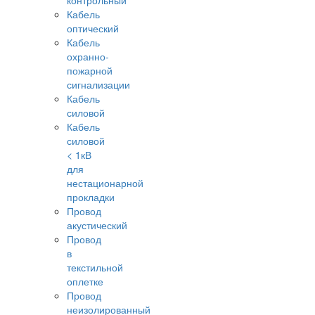
контрольный
Кабель
оптический
Кабель
охранно-
пожарной
сигнализации
Кабель
силовой
Кабель
силовой
< 1кВ
для
нестационарной
прокладки
Провод
акустический
Провод
в
текстильной
оплетке
Провод
неизолированный