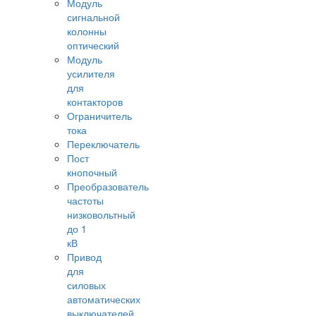
Модуль
сигнальной
колонны
оптический
Модуль
усилителя
для
контакторов
Ограничитель
тока
Переключатель
Пост
кнопочный
Преобразователь
частоты
низковольтный
до 1
кВ
Привод
для
силовых
автоматических
выключателей