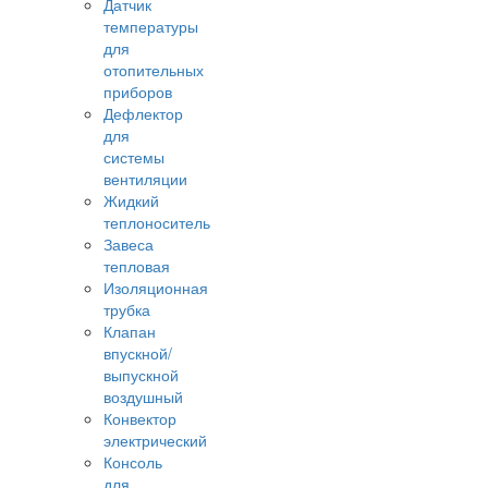
Датчик
температуры
для
отопительных
приборов
Дефлектор
для
системы
вентиляции
Жидкий
теплоноситель
Завеса
тепловая
Изоляционная
трубка
Клапан
впускной/
выпускной
воздушный
Конвектор
электрический
Консоль
для