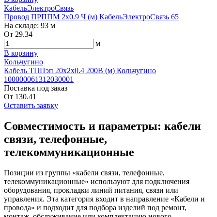
КабельЭлектроСвязь
Провод ПРППМ 2х0.9 Ч (м) КабельЭлектроСвязь 65
На складе:
93 м
От
29.34
м
В корзину
Кольчугино
Кабель ТППэп 20х2х0.4 200В (м) Кольчугино
100000061312030001
Поставка под заказ
От
130.41
Оставить заявку
Совместимость и параметры: кабели
связи, телефонные,
телекоммуникационные
Позиции из группы «кабели связи, телефонные,
телекоммуникационные» используют для подключения
оборудования, прокладки линий питания, связи или
управления. Эта категория входит в направление «Кабели и
провода» и подходит для подбора изделий под ремонт,
монтаж, обслуживание или комплектацию нового