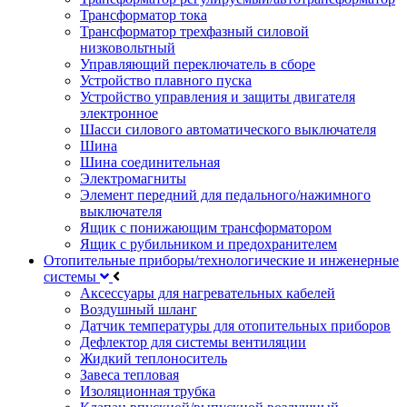
Трансформатор тока
Трансформатор трехфазный силовой
низковольтный
Управляющий переключатель в сборе
Устройство плавного пуска
Устройство управления и защиты двигателя
электронное
Шасси силового автоматического выключателя
Шина
Шина соединительная
Электромагниты
Элемент передний для педального/нажимного
выключателя
Ящик с понижающим трансформатором
Ящик с рубильником и предохранителем
Отопительные приборы/технологические и инженерные
системы
Аксессуары для нагревательных кабелей
Воздушный шланг
Датчик температуры для отопительных приборов
Дефлектор для системы вентиляции
Жидкий теплоноситель
Завеса тепловая
Изоляционная трубка