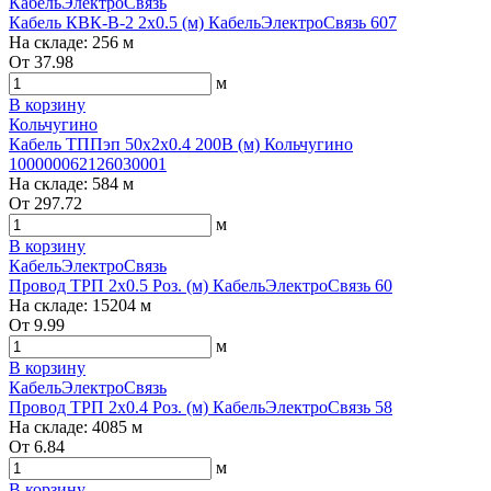
КабельЭлектроСвязь
Кабель КВК-В-2 2х0.5 (м) КабельЭлектроСвязь 607
На складе:
256 м
От
37.98
м
В корзину
Кольчугино
Кабель ТППэп 50х2х0.4 200В (м) Кольчугино
100000062126030001
На складе:
584 м
От
297.72
м
В корзину
КабельЭлектроСвязь
Провод ТРП 2х0.5 Роз. (м) КабельЭлектроСвязь 60
На складе:
15204 м
От
9.99
м
В корзину
КабельЭлектроСвязь
Провод ТРП 2х0.4 Роз. (м) КабельЭлектроСвязь 58
На складе:
4085 м
От
6.84
м
В корзину