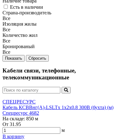
Наличие товара
Есть в наличии
Страна-производитель
Все
Изоляция жилы
Все
Количество жил
Все
Бронированый
Все
Кабели связи, телефонные,
телекоммуникационные
СПЕЦРЕСУРС
Кабель КСВВнг(А)-LSLTx 1х2х0.8 300В (бухта) (м)
Спецресурс 4682
На складе:
850 м
От
31.95
м
В корзину