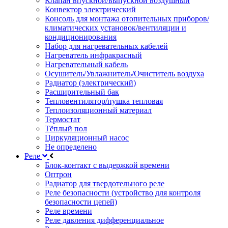
Клапан впускной/выпускной воздушный
Конвектор электрический
Консоль для монтажа отопительных приборов/
климатических установок/вентиляции и
кондиционирования
Набор для нагревательных кабелей
Нагреватель инфракрасный
Нагревательный кабель
Осушитель/Увлажнитель/Очиститель воздуха
Радиатор (электрический)
Расширительный бак
Тепловентилятор/пушка тепловая
Теплоизоляционный материал
Термостат
Тёплый пол
Циркуляционный насос
Не определено
Реле
Блок-контакт с выдержкой времени
Оптрон
Радиатор для твердотельного реле
Реле безопасности (устройство для контроля
безопасности цепей)
Реле времени
Реле давления дифференциальное