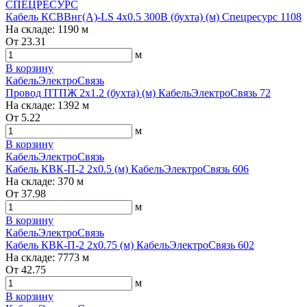
СПЕЦРЕСУРС
Кабель КСВВнг(А)-LS 4х0.5 300В (бухта) (м) Спецресурс 1108
На складе:
1190 м
От
23.31
м
В корзину
КабельЭлектроСвязь
Провод ПТПЖ 2х1.2 (бухта) (м) КабельЭлектроСвязь 72
На складе:
1392 м
От
5.22
м
В корзину
КабельЭлектроСвязь
Кабель КВК-П-2 2х0.5 (м) КабельЭлектроСвязь 606
На складе:
370 м
От
37.98
м
В корзину
КабельЭлектроСвязь
Кабель КВК-П-2 2х0.75 (м) КабельЭлектроСвязь 602
На складе:
7773 м
От
42.75
м
В корзину