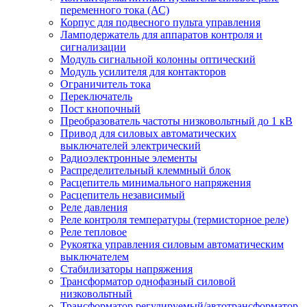
переменного тока (АС)
Корпус для подвесного пульта управления
Ламподержатель для аппаратов контроля и
сигнализации
Модуль сигнальной колонны оптический
Модуль усилителя для контакторов
Ограничитель тока
Переключатель
Пост кнопочный
Преобразователь частоты низковольтный до 1 кВ
Привод для силовых автоматических
выключателей электрический
Радиоэлектронные элементы
Распределительный клеммный блок
Расцепитель минимального напряжения
Расцепитель независимый
Реле давления
Реле контроля температуры (термисторное реле)
Реле тепловое
Рукоятка управления силовым автоматическим
выключателем
Стабилизаторы напряжения
Трансформатор однофазный силовой
низковольтный
Трансформатор регулируемый/автотрансформатор