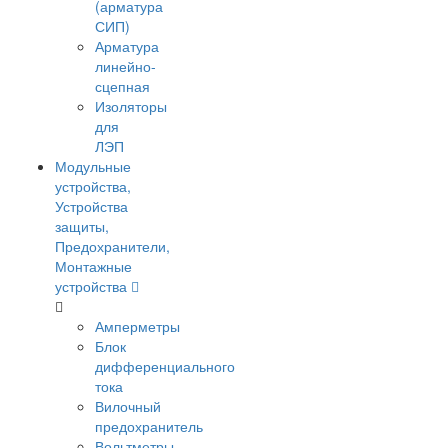
(арматура
СИП)
Арматура
линейно-
сцепная
Изоляторы
для
ЛЭП
Модульные
устройства,
Устройства
защиты,
Предохранители,
Монтажные
устройства
Амперметры
Блок
дифференциального
тока
Вилочный
предохранитель
Вольтметры