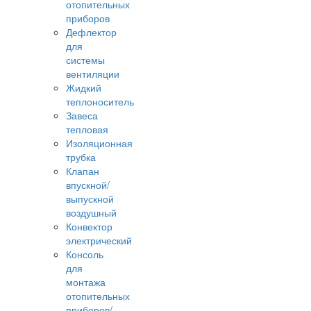
отопительных
приборов
Дефлектор
для
системы
вентиляции
Жидкий
теплоноситель
Завеса
тепловая
Изоляционная
трубка
Клапан
впускной/
выпускной
воздушный
Конвектор
электрический
Консоль
для
монтажа
отопительных
приборов/