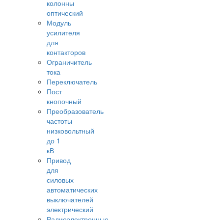
колонны
оптический
Модуль
усилителя
для
контакторов
Ограничитель
тока
Переключатель
Пост
кнопочный
Преобразователь
частоты
низковольтный
до 1
кВ
Привод
для
силовых
автоматических
выключателей
электрический
Радиоэлектронные