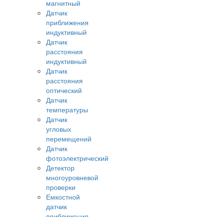
магнитный
Датчик
приближения
индуктивный
Датчик
расстояния
индуктивный
Датчик
расстояния
оптический
Датчик
температуры
Датчик
угловых
перемещений
Датчик
фотоэлектрический
Детектор
многоуровневой
проверки
Емкостной
датчик
приближения