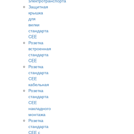
электротранспорта
Защитная
крышка
для
вилки
стандарта
CEE
Розетка
встроенная
стандарта
CEE
Розетка
стандарта
СЕЕ
кабельная
Розетка
стандарта
СЕЕ
накладного
монтажа
Розетка
стандарта
СЕЕ с