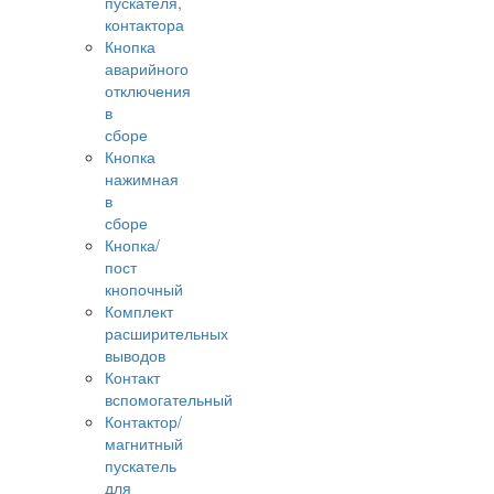
пускателя,
контактора
Кнопка
аварийного
отключения
в
сборе
Кнопка
нажимная
в
сборе
Кнопка/
пост
кнопочный
Комплект
расширительных
выводов
Контакт
вспомогательный
Контактор/
магнитный
пускатель
для