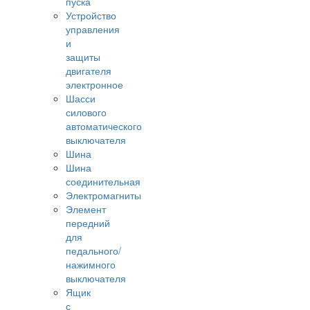
пуска
Устройство
управления
и
защиты
двигателя
электронное
Шасси
силового
автоматического
выключателя
Шина
Шина
соединительная
Электромагниты
Элемент
передний
для
педального/
нажимного
выключателя
Ящик
с