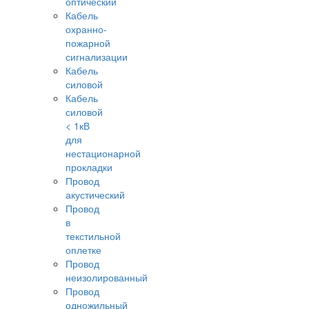
оптический
Кабель
охранно-
пожарной
сигнализации
Кабель
силовой
Кабель
силовой
< 1кВ
для
нестационарной
прокладки
Провод
акустический
Провод
в
текстильной
оплетке
Провод
неизолированный
Провод
одножильный