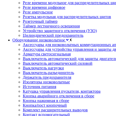
Реле времени модульное для распределительных щ
Реле времени цифровое
Реле импульсное
Розетка модульная для распределительных щитов
Розеточный таймер
Таймер лестничного освещения
Устройство защитного отключения (УЗО)
Цилиндрический предохранитель
Оборудование низковольтное
Аксессуары для низковольтных коммутационных а
Аксессуары для устройства управления и защиты д
Арматура светосигнальная
Выключатель автоматический для защиты двигател
Выключатель автоматический силовой
Выключатель нагрузки
Выключатель-разъединитель
Держатель предохранителя
Изоляторы низковольтные
Источник питания
Катушка управления пускателя, контактора
Кнопка аварийного отключения в сборе
Кнопка нажимная в сборе
Кнопка/пост кнопочный
Комплект расширительных выводов
Контакт вспомогательный