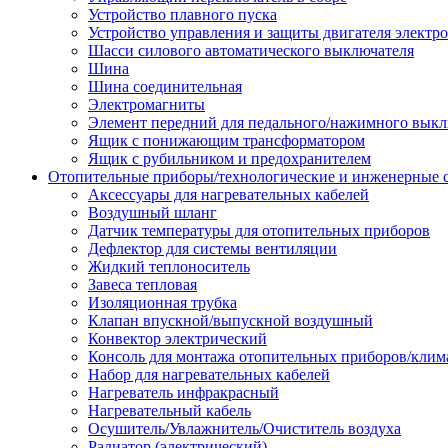
Устройство плавного пуска
Устройство управления и защиты двигателя электр
Шасси силового автоматического выключателя
Шина
Шина соединительная
Электромагниты
Элемент передний для педального/нажимного выкл
Ящик с понижающим трансформатором
Ящик с рубильником и предохранителем
Отопительные приборы/технологические и инженерные
Аксессуары для нагревательных кабелей
Воздушный шланг
Датчик температуры для отопительных приборов
Дефлектор для системы вентиляции
Жидкий теплоноситель
Завеса тепловая
Изоляционная трубка
Клапан впускной/выпускной воздушный
Конвектор электрический
Консоль для монтажа отопительных приборов/клим
Набор для нагревательных кабелей
Нагреватель инфракрасный
Нагревательный кабель
Осушитель/Увлажнитель/Очиститель воздуха
Радиатор (электрический)