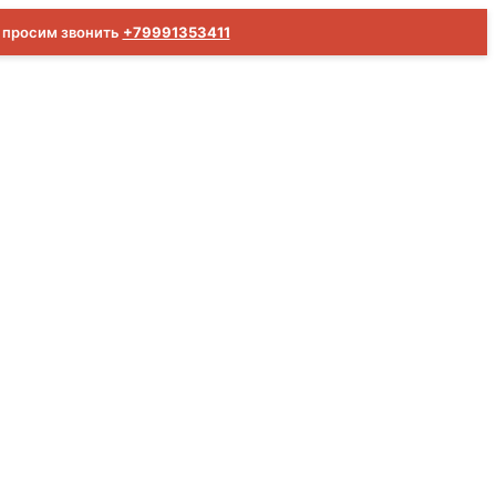
м просим звонить
+79991353411