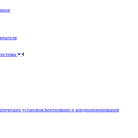
онное
ючателя
 системы
атических установок/вентиляции и кондиционирования