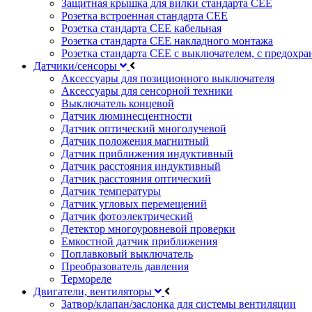
Защитная крышка для вилки стандарта CEE
Розетка встроенная стандарта CEE
Розетка стандарта СЕЕ кабельная
Розетка стандарта СЕЕ накладного монтажа
Розетка стандарта СЕЕ с выключателем, с предохра
Датчики/сенсоры
Аксессуары для позиционного выключателя
Аксессуары для сенсорной техники
Выключатель концевой
Датчик люминесцентности
Датчик оптический многолучевой
Датчик положения магнитный
Датчик приближения индуктивный
Датчик расстояния индуктивный
Датчик расстояния оптический
Датчик температуры
Датчик угловых перемещений
Датчик фотоэлектрический
Детектор многоуровневой проверки
Емкостной датчик приближения
Поплавковый выключатель
Преобразователь давления
Термореле
Двигатели, вентиляторы
Затвор/клапан/заслонка для системы вентиляции