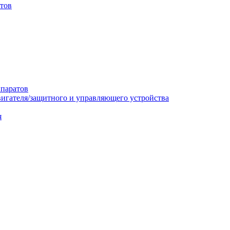
итов
ппаратов
вигателя/защитного и управляющего устройства
я