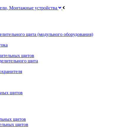
тели, Монтажные устройства
делительного щита (модульного оборудования)
тока
лительных щитов
делительного щита
охранителя
ьных щитов
ельных щитов
тельных щитов