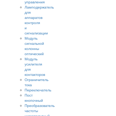
управления
Ламподержатель
для
аппаратов
контроля
и
сигнализации
Модуль
сигнальной
колонны
оптический
Модуль
усилителя
для
контакторов
Ограничитель
тока
Переключатель
Пост
кнопочный
Преобразователь
частоты
низковольтный