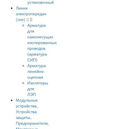
установочный
Линии
электропередач
(лэп)
Арматура
для
самонесущих
изолированных
проводов
(арматура
СИП)
Арматура
линейно-
сцепная
Изоляторы
для
ЛЭП
Модульные
устройства,
Устройства
защиты,
Предохранители,
Монтажные