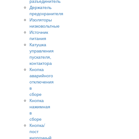
разъединитель
Держатель
предохранителя
Изоляторы
низковольтные
Источник
питания
Катушка
управления
пускателя,
контактора
Кнопка
аварийного
отключения
в
сборе
Кнопка
нажимная
в
сборе
Кнопка/
пост
кнопочный