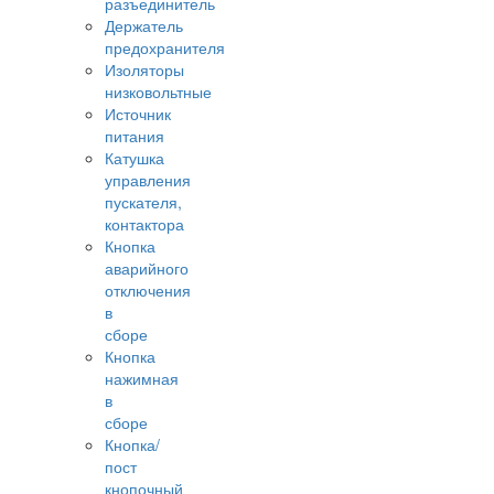
разъединитель
Держатель
предохранителя
Изоляторы
низковольтные
Источник
питания
Катушка
управления
пускателя,
контактора
Кнопка
аварийного
отключения
в
сборе
Кнопка
нажимная
в
сборе
Кнопка/
пост
кнопочный