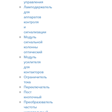
управления
Ламподержатель
для
аппаратов
контроля
и
сигнализации
Модуль
сигнальной
колонны
оптический
Модуль
усилителя
для
контакторов
Ограничитель
тока
Переключатель
Пост
кнопочный
Преобразователь
частоты
низковольтный