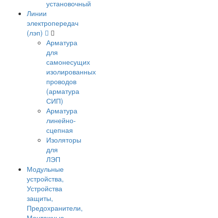
установочный
Линии
электропередач
(лэп)
Арматура
для
самонесущих
изолированных
проводов
(арматура
СИП)
Арматура
линейно-
сцепная
Изоляторы
для
ЛЭП
Модульные
устройства,
Устройства
защиты,
Предохранители,
Монтажные