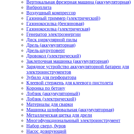
Вертикальная фрезерная машина (аккумуляторная)
Виброплита
Воздушный компрессор
Газонный триммер (электрический)
Газонокосилка (бензиновая)
Газонокосилка (электрическая)
Генератор электроэнергии
Диск циркулярной пилы
Дрель (аккумуляторная)
Дрель-шуруповерт
Дровокол (электрический)
Заклепочная машинка (аккумуляторная)
Зарядное устройство аккумуляторной батареи для
электроинструментов
Зубило для перфоратора
Клеевой стержень для клеевого пистолета
Коронка по бетону
Лобзик (аккумуляторный)
Лобзик (электрический)
Материалы для сварки
Машинка шлифовальная (аккумуляторная)
Металлическая щетка для дрели
Многофункциональниый электроинструмент
Набор сверл, буров
Насос дозирующий