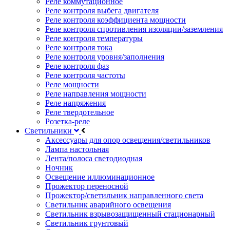
Реле коммутационное
Реле контроля выбега двигателя
Реле контроля коэффициента мощности
Реле контроля спротивления изоляции/заземления
Реле контроля температуры
Реле контроля тока
Реле контроля уровня/заполнения
Реле контроля фаз
Реле контроля частоты
Реле мощности
Реле направления мощности
Реле напряжения
Реле твердотельное
Розетка-реле
Светильники
Аксессуары для опор освещения/светильников
Лампа настольная
Лента/полоса светодиодная
Ночник
Освещение иллюминационное
Прожектор переносной
Прожектор/светильник направленного света
Светильник аварийного освещения
Светильник взрывозащищенный стационарный
Светильник грунтовый