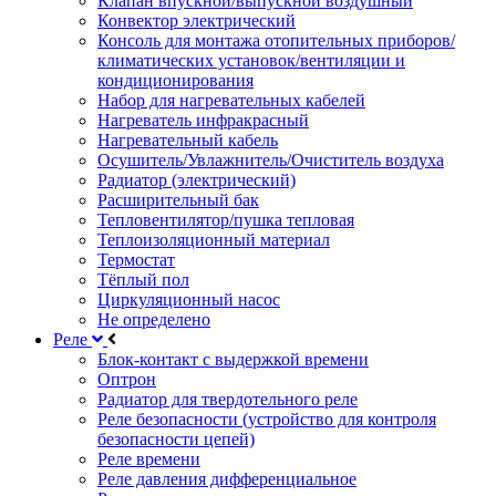
Клапан впускной/выпускной воздушный
Конвектор электрический
Консоль для монтажа отопительных приборов/
климатических установок/вентиляции и
кондиционирования
Набор для нагревательных кабелей
Нагреватель инфракрасный
Нагревательный кабель
Осушитель/Увлажнитель/Очиститель воздуха
Радиатор (электрический)
Расширительный бак
Тепловентилятор/пушка тепловая
Теплоизоляционный материал
Термостат
Тёплый пол
Циркуляционный насос
Не определено
Реле
Блок-контакт с выдержкой времени
Оптрон
Радиатор для твердотельного реле
Реле безопасности (устройство для контроля
безопасности цепей)
Реле времени
Реле давления дифференциальное