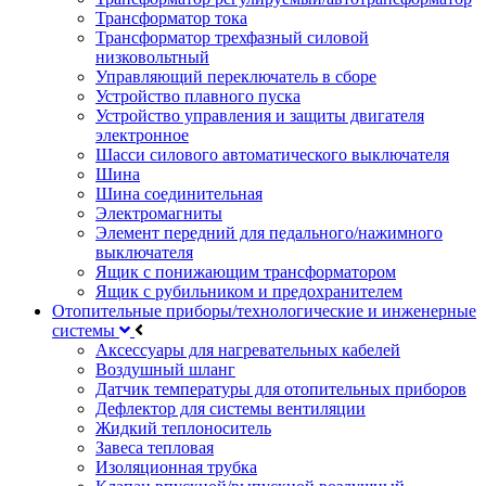
Трансформатор тока
Трансформатор трехфазный силовой
низковольтный
Управляющий переключатель в сборе
Устройство плавного пуска
Устройство управления и защиты двигателя
электронное
Шасси силового автоматического выключателя
Шина
Шина соединительная
Электромагниты
Элемент передний для педального/нажимного
выключателя
Ящик с понижающим трансформатором
Ящик с рубильником и предохранителем
Отопительные приборы/технологические и инженерные
системы
Аксессуары для нагревательных кабелей
Воздушный шланг
Датчик температуры для отопительных приборов
Дефлектор для системы вентиляции
Жидкий теплоноситель
Завеса тепловая
Изоляционная трубка