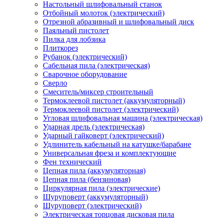
Настольный шлифовальный станок
Отбойный молоток (электрический)
Отрезной абразивный и шлифовальный диск
Паяльный пистолет
Пилка для лобзика
Плиткорез
Рубанок (электрический)
Сабельная пила (электрическая)
Сварочное оборудование
Сверло
Смеситель/миксер строительный
Термоклеевой пистолет (аккумуляторный)
Термоклеевой пистолет (электрический)
Угловая шлифовальная машина (электрическая)
Ударная дрель (электрическая)
Ударный гайковерт (электрический)
Удлинитель кабельный на катушке/барабане
Универсальная фреза и комплектующие
Фен технический
Цепная пила (аккумуляторная)
Цепная пила (бензиновая)
Циркулярная пила (электрические)
Шуруповерт (аккумуляторный)
Шуруповерт (электрический)
Электрическая торцовая дисковая пила