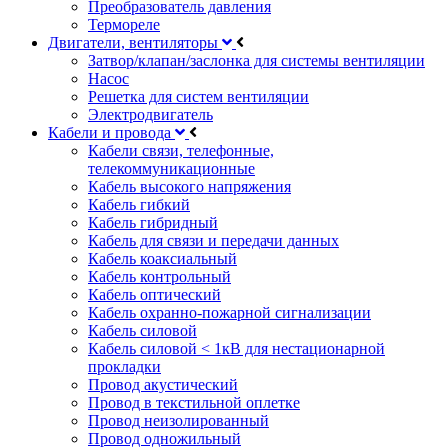
Преобразователь давления
Термореле
Двигатели, вентиляторы
Затвор/клапан/заслонка для системы вентиляции
Насос
Решетка для систем вентиляции
Электродвигатель
Кабели и провода
Кабели связи, телефонные,
телекоммуникационные
Кабель высокого напряжения
Кабель гибкий
Кабель гибридный
Кабель для связи и передачи данных
Кабель коаксиальный
Кабель контрольный
Кабель оптический
Кабель охранно-пожарной сигнализации
Кабель силовой
Кабель силовой < 1кВ для нестационарной
прокладки
Провод акустический
Провод в текстильной оплетке
Провод неизолированный
Провод одножильный