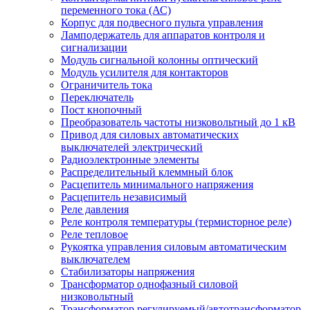
переменного тока (АС)
Корпус для подвесного пульта управления
Ламподержатель для аппаратов контроля и
сигнализации
Модуль сигнальной колонны оптический
Модуль усилителя для контакторов
Ограничитель тока
Переключатель
Пост кнопочный
Преобразователь частоты низковольтный до 1 кВ
Привод для силовых автоматических
выключателей электрический
Радиоэлектронные элементы
Распределительный клеммный блок
Расцепитель минимального напряжения
Расцепитель независимый
Реле давления
Реле контроля температуры (термисторное реле)
Реле тепловое
Рукоятка управления силовым автоматическим
выключателем
Стабилизаторы напряжения
Трансформатор однофазный силовой
низковольтный
Трансформатор регулируемый/автотрансформатор