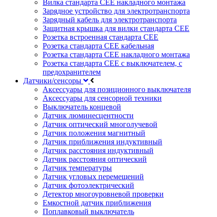
Вилка стандарта CEE накладного монтажа
Зарядное устройство для электротранспорта
Зарядный кабель для электротранспорта
Защитная крышка для вилки стандарта CEE
Розетка встроенная стандарта CEE
Розетка стандарта СЕЕ кабельная
Розетка стандарта СЕЕ накладного монтажа
Розетка стандарта СЕЕ с выключателем, с
предохранителем
Датчики/сенсоры
Аксессуары для позиционного выключателя
Аксессуары для сенсорной техники
Выключатель концевой
Датчик люминесцентности
Датчик оптический многолучевой
Датчик положения магнитный
Датчик приближения индуктивный
Датчик расстояния индуктивный
Датчик расстояния оптический
Датчик температуры
Датчик угловых перемещений
Датчик фотоэлектрический
Детектор многоуровневой проверки
Емкостной датчик приближения
Поплавковый выключатель