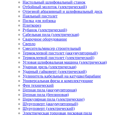
Настольный шлифовальный станок
Отбойный молоток (электрический)
Отрезной абразивный и шлифовальный диск
Паяльный пистолет
Пилка для лобзика
Плиткорез
Рубанок (электрический)
Сабельная пила (электрическая)
Сварочное оборудование
Сверло
Смеситель/миксер строительный
Термоклеевой пистолет (аккумуляторный)
Термоклеевой пистолет (электрический)
Угловая шлифовальная машина (электрическая)
Ударная дрель (электрическая)
Ударный гайковерт (электрический)
Удлинитель кабельный на катушке/барабане
Универсальная фреза и комплектующие
Фен технический
Цепная пила (аккумуляторная)
Цепная пила (бензиновая)
Циркулярная пила (электрические)
Шуруповерт (аккумуляторный)
Шуруповерт (электрический)
Электрическая торцовая дисковая пила