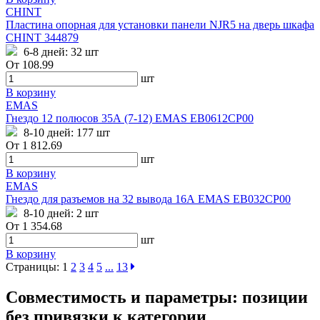
CHINT
Пластина опорная для установки панели NJR5 на дверь шкафа
CHINT 344879
6-8 дней:
32 шт
От
108.99
шт
В корзину
EMAS
Гнездо 12 полюсов 35А (7-12) EMAS EB0612CP00
8-10 дней:
177 шт
От
1 812.69
шт
В корзину
EMAS
Гнездо для разъемов на 32 вывода 16А EMAS EB032CP00
8-10 дней:
2 шт
От
1 354.68
шт
В корзину
Страницы:
1
2
3
4
5
...
13
Совместимость и параметры: позиции
без привязки к категории