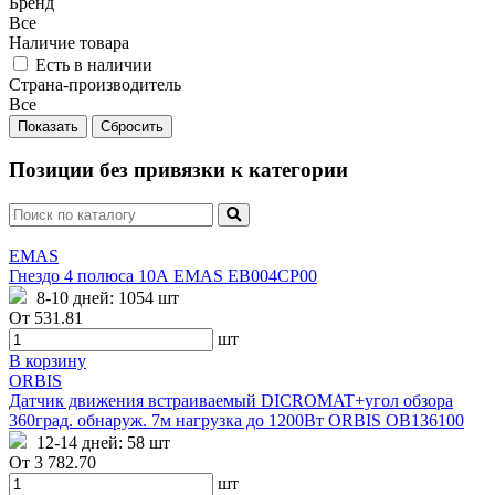
Бренд
Все
Наличие товара
Есть в наличии
Страна-производитель
Все
Позиции без привязки к категории
EMAS
Гнездо 4 полюса 10А EMAS EB004CP00
8-10 дней:
1054 шт
От
531.81
шт
В корзину
ORBIS
Датчик движения встраиваемый DICROMAT+угол обзора
360град. обнаруж. 7м нагрузка до 1200Вт ORBIS OB136100
12-14 дней:
58 шт
От
3 782.70
шт