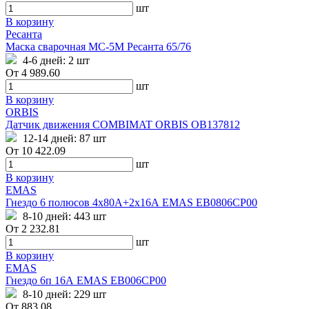
шт
В корзину
Ресанта
Маска сварочная МС-5М Ресанта 65/76
4-6 дней:
2 шт
От
4 989.60
шт
В корзину
ORBIS
Датчик движения COMBIMAT ORBIS OB137812
12-14 дней:
87 шт
От
10 422.09
шт
В корзину
EMAS
Гнездо 6 полюсов 4х80А+2х16А EMAS EB0806CP00
8-10 дней:
443 шт
От
2 232.81
шт
В корзину
EMAS
Гнездо 6п 16А EMAS EB006CP00
8-10 дней:
229 шт
От
883.08