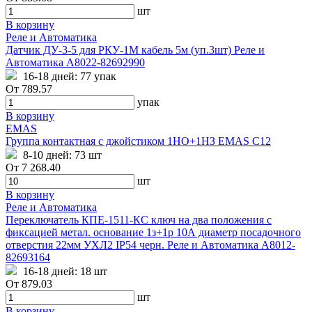
шт
В корзину
Реле и Автоматика
Датчик ДУ-3-5 для РКУ-1М кабель 5м (уп.3шт) Реле и
Автоматика A8022-82692990
16-18 дней:
77 упак
От
789.57
упак
В корзину
EMAS
Группа контактная с джойстиком 1НО+1НЗ EMAS C12
8-10 дней:
73 шт
От
7 268.40
шт
В корзину
Реле и Автоматика
Переключатель КПЕ-1511-КС ключ на два положения с
фиксацией метал. основание 1з+1р 10А диаметр посадочного
отверстия 22мм УХЛ2 IP54 черн. Реле и Автоматика A8012-
82693164
16-18 дней:
18 шт
От
879.03
шт
В корзину