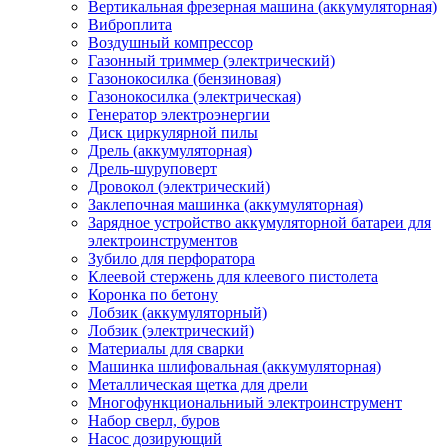
Вертикальная фрезерная машина (аккумуляторная)
Виброплита
Воздушный компрессор
Газонный триммер (электрический)
Газонокосилка (бензиновая)
Газонокосилка (электрическая)
Генератор электроэнергии
Диск циркулярной пилы
Дрель (аккумуляторная)
Дрель-шуруповерт
Дровокол (электрический)
Заклепочная машинка (аккумуляторная)
Зарядное устройство аккумуляторной батареи для
электроинструментов
Зубило для перфоратора
Клеевой стержень для клеевого пистолета
Коронка по бетону
Лобзик (аккумуляторный)
Лобзик (электрический)
Материалы для сварки
Машинка шлифовальная (аккумуляторная)
Металлическая щетка для дрели
Многофункциональниый электроинструмент
Набор сверл, буров
Насос дозирующий