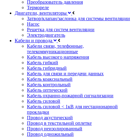
Преобразователь давления
Термореле
Двигатели, вентиляторы
Затвор/клапан/заслонка для системы вентиляции
Насос
Решетка для систем вентиляции
Электродвигатель
Кабели и провода
Кабели связи, телефонные,
телекоммуникационные
Кабель высокого напряжения
Кабель гибкий
Кабель гибридный
Кабель для связи и передачи данных
Кабель коаксиальный
Кабель контрольный
Кабель оптический
Кабель охранно-пожарной сигнализации
Кабель силовой
Кабель силовой < 1кВ для нестационарной
прокладки
Провод акустический
Провод в текстильной оплетке
Провод неизолированный
Провод одножильный