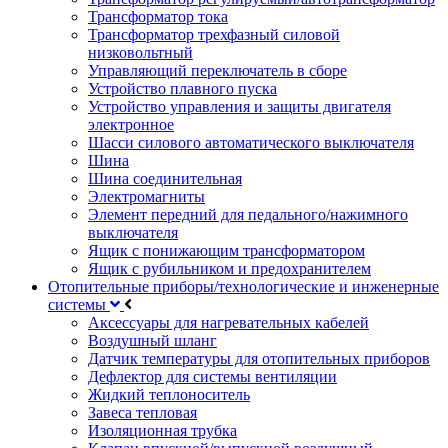
Трансформатор тока
Трансформатор трехфазный силовой
низковольтный
Управляющий переключатель в сборе
Устройство плавного пуска
Устройство управления и защиты двигателя
электронное
Шасси силового автоматического выключателя
Шина
Шина соединительная
Электромагниты
Элемент передний для педального/нажимного
выключателя
Ящик с понижающим трансформатором
Ящик с рубильником и предохранителем
Отопительные приборы/технологические и инженерные
системы
Аксессуары для нагревательных кабелей
Воздушный шланг
Датчик температуры для отопительных приборов
Дефлектор для системы вентиляции
Жидкий теплоноситель
Завеса тепловая
Изоляционная трубка