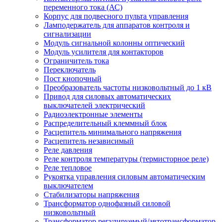
переменного тока (АС)
Корпус для подвесного пульта управления
Ламподержатель для аппаратов контроля и
сигнализации
Модуль сигнальной колонны оптический
Модуль усилителя для контакторов
Ограничитель тока
Переключатель
Пост кнопочный
Преобразователь частоты низковольтный до 1 кВ
Привод для силовых автоматических
выключателей электрический
Радиоэлектронные элементы
Распределительный клеммный блок
Расцепитель минимального напряжения
Расцепитель независимый
Реле давления
Реле контроля температуры (термисторное реле)
Реле тепловое
Рукоятка управления силовым автоматическим
выключателем
Стабилизаторы напряжения
Трансформатор однофазный силовой
низковольтный
Трансформатор регулируемый/автотрансформатор