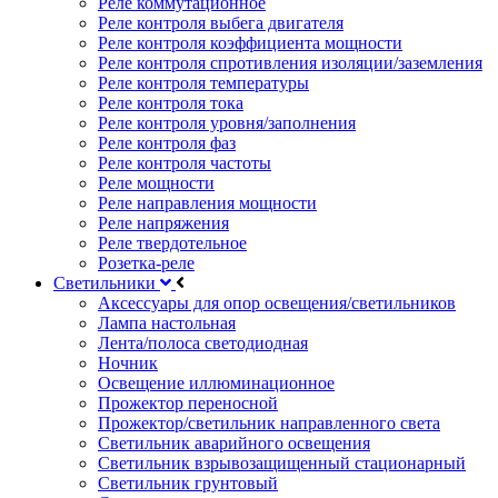
Реле коммутационное
Реле контроля выбега двигателя
Реле контроля коэффициента мощности
Реле контроля спротивления изоляции/заземления
Реле контроля температуры
Реле контроля тока
Реле контроля уровня/заполнения
Реле контроля фаз
Реле контроля частоты
Реле мощности
Реле направления мощности
Реле напряжения
Реле твердотельное
Розетка-реле
Светильники
Аксессуары для опор освещения/светильников
Лампа настольная
Лента/полоса светодиодная
Ночник
Освещение иллюминационное
Прожектор переносной
Прожектор/светильник направленного света
Светильник аварийного освещения
Светильник взрывозащищенный стационарный
Светильник грунтовый