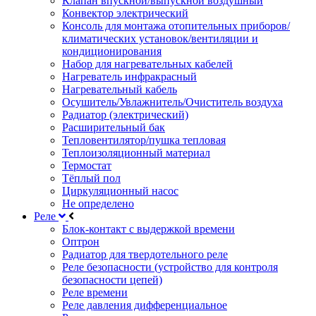
Клапан впускной/выпускной воздушный
Конвектор электрический
Консоль для монтажа отопительных приборов/
климатических установок/вентиляции и
кондиционирования
Набор для нагревательных кабелей
Нагреватель инфракрасный
Нагревательный кабель
Осушитель/Увлажнитель/Очиститель воздуха
Радиатор (электрический)
Расширительный бак
Тепловентилятор/пушка тепловая
Теплоизоляционный материал
Термостат
Тёплый пол
Циркуляционный насос
Не определено
Реле
Блок-контакт с выдержкой времени
Оптрон
Радиатор для твердотельного реле
Реле безопасности (устройство для контроля
безопасности цепей)
Реле времени
Реле давления дифференциальное