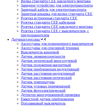
Вилка стандарта CEE накладного монтажа
Зарядное устройство для электротранспорта
Зарядный кабель для электротранспорта
Защитная крышка для вилки стандарта CEE
Розетка встроенная стандарта CEE
Розетка стандарта СЕЕ кабельная
Розетка стандарта СЕЕ накладного монтажа
Розетка стандарта СЕЕ с выключателем, с
предохранителем
Датчики/сенсоры
Аксессуары для позиционного выключателя
Аксессуары для сенсорной техники
Выключатель концевой
Датчик люминесцентности
Датчик оптический многолучевой
Датчик положения магнитный
Датчик приближения индуктивный
Датчик расстояния индуктивный
Датчик расстояния оптический
Датчик температуры
Датчик угловых перемещений
Датчик фотоэлектрический
Детектор многоуровневой проверки
Емкостной датчик приближения
Поплавковый выключатель