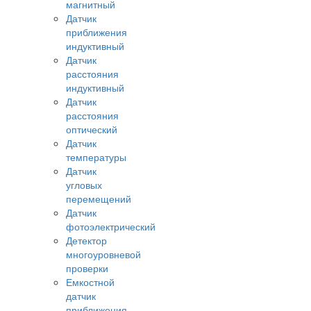
магнитный
Датчик
приближения
индуктивный
Датчик
расстояния
индуктивный
Датчик
расстояния
оптический
Датчик
температуры
Датчик
угловых
перемещений
Датчик
фотоэлектрический
Детектор
многоуровневой
проверки
Емкостной
датчик
приближения