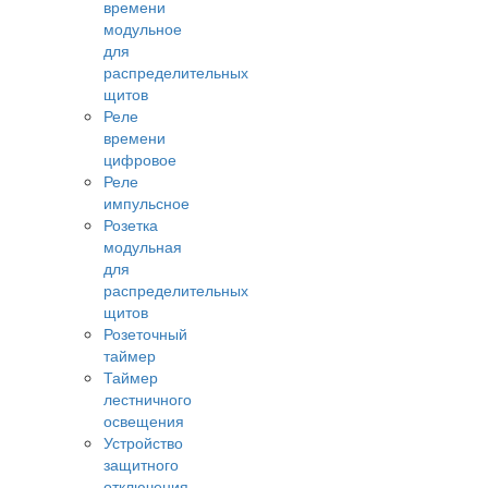
времени
модульное
для
распределительных
щитов
Реле
времени
цифровое
Реле
импульсное
Розетка
модульная
для
распределительных
щитов
Розеточный
таймер
Таймер
лестничного
освещения
Устройство
защитного
отключения