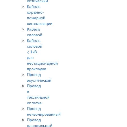
оптический
Кабель
охранно-
пожарной
сигнализации
Кабель
силовой
Кабель
силовой
< 1кВ
для
нестационарной
прокладки
Провод
акустический
Провод
в
текстильной
оплетке
Провод
неизолированный
Провод
одножильный