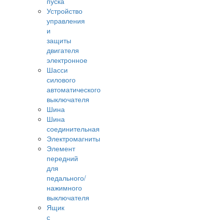
пуска
Устройство
управления
и
защиты
двигателя
электронное
Шасси
силового
автоматического
выключателя
Шина
Шина
соединительная
Электромагниты
Элемент
передний
для
педального/
нажимного
выключателя
Ящик
с