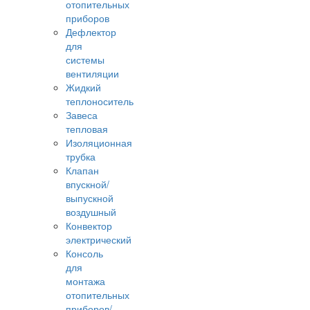
отопительных
приборов
Дефлектор
для
системы
вентиляции
Жидкий
теплоноситель
Завеса
тепловая
Изоляционная
трубка
Клапан
впускной/
выпускной
воздушный
Конвектор
электрический
Консоль
для
монтажа
отопительных
приборов/