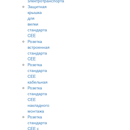
электротранспорта
Защитная
крышка
для
вилки
стандарта
CEE
Розетка
встроенная
стандарта
CEE
Розетка
стандарта
СЕЕ
кабельная
Розетка
стандарта
СЕЕ
накладного
монтажа
Розетка
стандарта
СЕЕ с