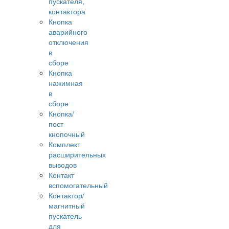
пускателя,
контактора
Кнопка
аварийного
отключения
в
сборе
Кнопка
нажимная
в
сборе
Кнопка/
пост
кнопочный
Комплект
расширительных
выводов
Контакт
вспомогательный
Контактор/
магнитный
пускатель
для