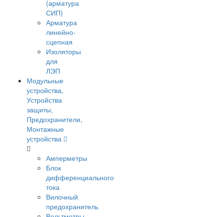
(арматура
СИП)
Арматура
линейно-
сцепная
Изоляторы
для
ЛЭП
Модульные
устройства,
Устройства
защиты,
Предохранители,
Монтажные
устройства
Амперметры
Блок
дифференциального
тока
Вилочный
предохранитель
Вольтметры