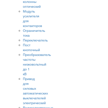
колонны
оптический
Модуль
усилителя
для
контакторов
Ограничитель
тока
Переключатель
Пост
кнопочный
Преобразователь
частоты
низковольтный
до 1
кВ
Привод
для
силовых
автоматических
выключателей
электрический
Радиоэлектронные