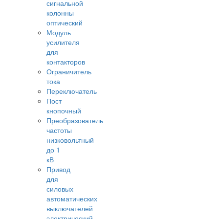
сигнальной
колонны
оптический
Модуль
усилителя
для
контакторов
Ограничитель
тока
Переключатель
Пост
кнопочный
Преобразователь
частоты
низковольтный
до 1
кВ
Привод
для
силовых
автоматических
выключателей
электрический