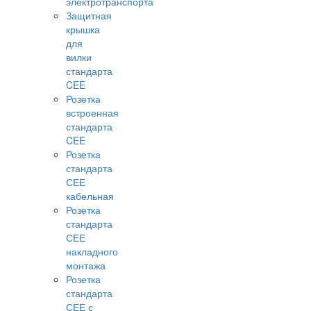
электротранспорта
Защитная
крышка
для
вилки
стандарта
CEE
Розетка
встроенная
стандарта
CEE
Розетка
стандарта
СЕЕ
кабельная
Розетка
стандарта
СЕЕ
накладного
монтажа
Розетка
стандарта
СЕЕ с