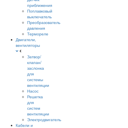
приближения
Поплавковый
выключатель
Преобразователь
давления
Термореле
Двигатели,
вентиляторы
Затвор/
клапан/
заслонка
для
системы
вентиляции
Насос
Решетка
для
систем
вентиляции
Электродвигатель
Кабели и