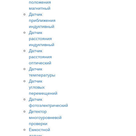
положения
магнитный
Датчик
приближения
индуктивный
Датчик
расстояния
индуктивный
Датчик
расстояния
оптический
Датчик
температуры
Датчик
угловых
перемещений
Датчик
фотоэлектрический
Детектор
многоуровневой
проверки
Емкостной
датчик