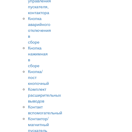
управления
пускателя,
контактора
Кнопка
аварийного
отключения
в
сборе
Кнопка
нажимная
в
сборе
Кнопка/
пост
кнопочный
Комплект
расширительных
выводов
Контакт
вспомогательный
Контактор/
магнитный
пускатель