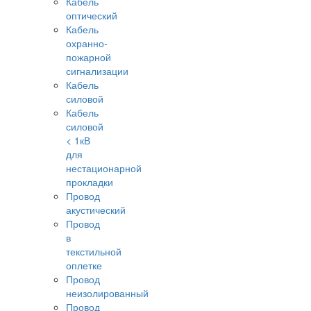
Кабель
оптический
Кабель
охранно-
пожарной
сигнализации
Кабель
силовой
Кабель
силовой
< 1кВ
для
нестационарной
прокладки
Провод
акустический
Провод
в
текстильной
оплетке
Провод
неизолированный
Провод