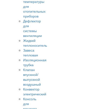
температуры
для
отопительных
приборов
Дефлектор
для
системы
вентиляции
Жидкий
теплоноситель
Завеса
тепловая
Изоляционная
трубка
Клапан
впускной/
выпускной
воздушный
Конвектор
электрический
Консоль
для
монтажа