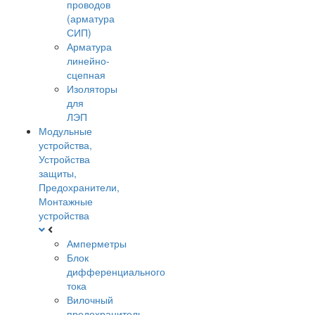
проводов
(арматура
СИП)
Арматура
линейно-
сцепная
Изоляторы
для
ЛЭП
Модульные
устройства,
Устройства
защиты,
Предохранители,
Монтажные
устройства
Амперметры
Блок
дифференциального
тока
Вилочный
предохранитель