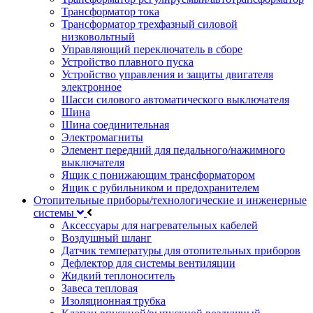
Трансформатор тока
Трансформатор трехфазный силовой
низковольтный
Управляющий переключатель в сборе
Устройство плавного пуска
Устройство управления и защиты двигателя
электронное
Шасси силового автоматического выключателя
Шина
Шина соединительная
Электромагниты
Элемент передний для педального/нажимного
выключателя
Ящик с понижающим трансформатором
Ящик с рубильником и предохранителем
Отопительные приборы/технологические и инженерные
системы
Аксессуары для нагревательных кабелей
Воздушный шланг
Датчик температуры для отопительных приборов
Дефлектор для системы вентиляции
Жидкий теплоноситель
Завеса тепловая
Изоляционная трубка