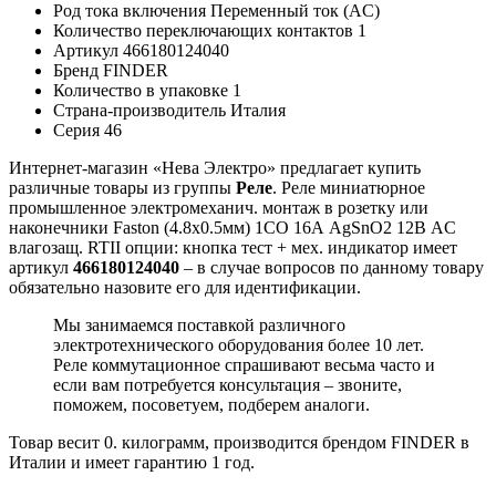
Род тока включения
Переменный ток (AC)
Количество переключающих контактов
1
Артикул
466180124040
Бренд
FINDER
Количество в упаковке
1
Страна-производитель
Италия
Серия
46
Интернет-магазин «Нева Электро» предлагает купить
различные товары из группы
Реле
. Реле миниатюрное
промышленное электромеханич. монтаж в розетку или
наконечники Faston (4.8х0.5мм) 1CO 16А AgSnO2 12В AC
влагозащ. RTII опции: кнопка тест + мех. индикатор имеет
артикул
466180124040
– в случае вопросов по данному товару
обязательно назовите его для идентификации.
Мы занимаемся поставкой различного
электротехнического оборудования более 10 лет.
Реле коммутационное спрашивают весьма часто и
если вам потребуется консультация – звоните,
поможем, посоветуем, подберем аналоги.
Товар весит 0. килограмм, производится брендом FINDER в
Италии и имеет гарантию 1 год.