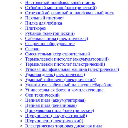
Настольный шлифовальный станок
Отбойный молоток (электрический)
Отрезной абразивный и шлифовальный диск
Паяльный пистолет
Пилка для лобзика
Плиткорез
Рубанок (электрический)
Сабельная пила (электрическая)
Сварочное оборудование
Сверло
Смеситель/миксер строительный
Термоклеевой пистолет (аккумуляторный)
Термоклеевой пистолет (электрический)
Угловая шлифовальная машина (электрическая)
Ударная дрель (электрическая)
Ударный гайковерт (электрический)
Удлинитель кабельный на катушке/барабане
Универсальная фреза и комплектующие
Фен технический
Цепная пила (аккумуляторная)
Цепная пила (бензиновая)
Циркулярная пила (электрические)
Шуруповерт (аккумуляторный)
Шуруповерт (электрический)
Электрическая торцовая дисковая пила