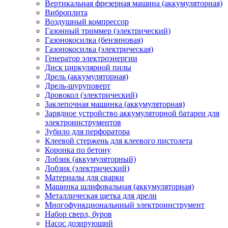
Вертикальная фрезерная машина (аккумуляторная)
Виброплита
Воздушный компрессор
Газонный триммер (электрический)
Газонокосилка (бензиновая)
Газонокосилка (электрическая)
Генератор электроэнергии
Диск циркулярной пилы
Дрель (аккумуляторная)
Дрель-шуруповерт
Дровокол (электрический)
Заклепочная машинка (аккумуляторная)
Зарядное устройство аккумуляторной батареи для
электроинструментов
Зубило для перфоратора
Клеевой стержень для клеевого пистолета
Коронка по бетону
Лобзик (аккумуляторный)
Лобзик (электрический)
Материалы для сварки
Машинка шлифовальная (аккумуляторная)
Металлическая щетка для дрели
Многофункциональниый электроинструмент
Набор сверл, буров
Насос дозирующий