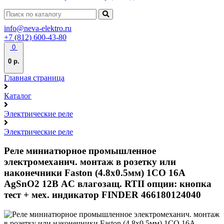
info@neva-elektro.ru
+7 (812) 600-43-80
0
0 р.
Главная страница
Каталог
Электрические реле
Электрические реле
Реле миниатюрное промышленное
электромеханич. монтаж в розетку или
наконечники Faston (4.8х0.5мм) 1CO 16А
AgSnO2 12В AC влагозащ. RTII опции: кнопка
тест + мех. индикатор FINDER 466180124040