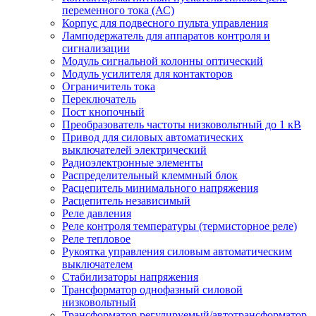
переменного тока (АС)
Корпус для подвесного пульта управления
Ламподержатель для аппаратов контроля и
сигнализации
Модуль сигнальной колонны оптический
Модуль усилителя для контакторов
Ограничитель тока
Переключатель
Пост кнопочный
Преобразователь частоты низковольтный до 1 кВ
Привод для силовых автоматических
выключателей электрический
Радиоэлектронные элементы
Распределительный клеммный блок
Расцепитель минимального напряжения
Расцепитель независимый
Реле давления
Реле контроля температуры (термисторное реле)
Реле тепловое
Рукоятка управления силовым автоматическим
выключателем
Стабилизаторы напряжения
Трансформатор однофазный силовой
низковольтный
Трансформатор регулируемый/автотрансформатор