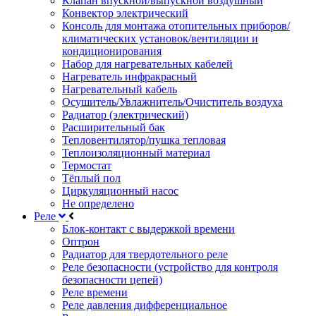
Клапан впускной/выпускной воздушный
Конвектор электрический
Консоль для монтажа отопительных приборов/
климатических установок/вентиляции и
кондиционирования
Набор для нагревательных кабелей
Нагреватель инфракрасный
Нагревательный кабель
Осушитель/Увлажнитель/Очиститель воздуха
Радиатор (электрический)
Расширительный бак
Тепловентилятор/пушка тепловая
Теплоизоляционный материал
Термостат
Тёплый пол
Циркуляционный насос
Не определено
Реле
Блок-контакт с выдержкой времени
Оптрон
Радиатор для твердотельного реле
Реле безопасности (устройство для контроля
безопасности цепей)
Реле времени
Реле давления дифференциальное