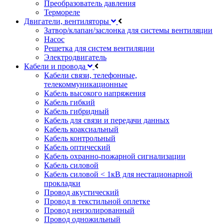
Преобразователь давления
Термореле
Двигатели, вентиляторы
Затвор/клапан/заслонка для системы вентиляции
Насос
Решетка для систем вентиляции
Электродвигатель
Кабели и провода
Кабели связи, телефонные,
телекоммуникационные
Кабель высокого напряжения
Кабель гибкий
Кабель гибридный
Кабель для связи и передачи данных
Кабель коаксиальный
Кабель контрольный
Кабель оптический
Кабель охранно-пожарной сигнализации
Кабель силовой
Кабель силовой < 1кВ для нестационарной
прокладки
Провод акустический
Провод в текстильной оплетке
Провод неизолированный
Провод одножильный