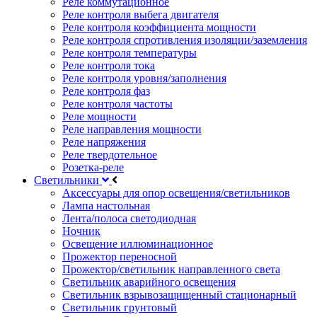
Реле коммутационное
Реле контроля выбега двигателя
Реле контроля коэффициента мощности
Реле контроля спротивления изоляции/заземления
Реле контроля температуры
Реле контроля тока
Реле контроля уровня/заполнения
Реле контроля фаз
Реле контроля частоты
Реле мощности
Реле направления мощности
Реле напряжения
Реле твердотельное
Розетка-реле
Светильники
Аксессуары для опор освещения/светильников
Лампа настольная
Лента/полоса светодиодная
Ночник
Освещение иллюминационное
Прожектор переносной
Прожектор/светильник направленного света
Светильник аварийного освещения
Светильник взрывозащищенный стационарный
Светильник грунтовый