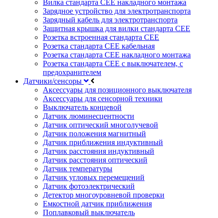
Вилка стандарта CEE накладного монтажа
Зарядное устройство для электротранспорта
Зарядный кабель для электротранспорта
Защитная крышка для вилки стандарта CEE
Розетка встроенная стандарта CEE
Розетка стандарта СЕЕ кабельная
Розетка стандарта СЕЕ накладного монтажа
Розетка стандарта СЕЕ с выключателем, с
предохранителем
Датчики/сенсоры
Аксессуары для позиционного выключателя
Аксессуары для сенсорной техники
Выключатель концевой
Датчик люминесцентности
Датчик оптический многолучевой
Датчик положения магнитный
Датчик приближения индуктивный
Датчик расстояния индуктивный
Датчик расстояния оптический
Датчик температуры
Датчик угловых перемещений
Датчик фотоэлектрический
Детектор многоуровневой проверки
Емкостной датчик приближения
Поплавковый выключатель