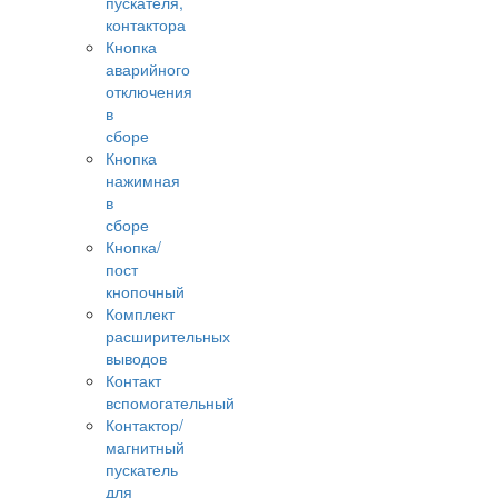
пускателя,
контактора
Кнопка
аварийного
отключения
в
сборе
Кнопка
нажимная
в
сборе
Кнопка/
пост
кнопочный
Комплект
расширительных
выводов
Контакт
вспомогательный
Контактор/
магнитный
пускатель
для