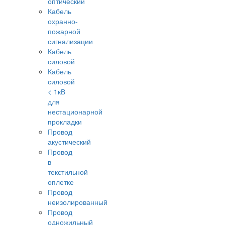
оптический
Кабель
охранно-
пожарной
сигнализации
Кабель
силовой
Кабель
силовой
< 1кВ
для
нестационарной
прокладки
Провод
акустический
Провод
в
текстильной
оплетке
Провод
неизолированный
Провод
одножильный