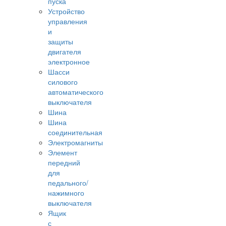
пуска
Устройство
управления
и
защиты
двигателя
электронное
Шасси
силового
автоматического
выключателя
Шина
Шина
соединительная
Электромагниты
Элемент
передний
для
педального/
нажимного
выключателя
Ящик
с