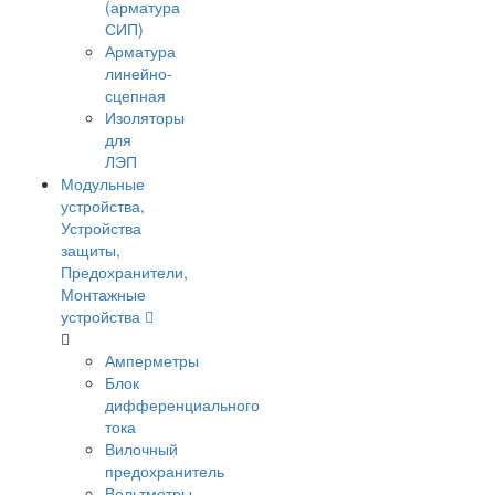
(арматура
СИП)
Арматура
линейно-
сцепная
Изоляторы
для
ЛЭП
Модульные
устройства,
Устройства
защиты,
Предохранители,
Монтажные
устройства
Амперметры
Блок
дифференциального
тока
Вилочный
предохранитель
Вольтметры