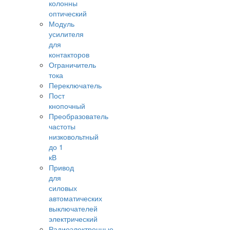
колонны
оптический
Модуль
усилителя
для
контакторов
Ограничитель
тока
Переключатель
Пост
кнопочный
Преобразователь
частоты
низковольтный
до 1
кВ
Привод
для
силовых
автоматических
выключателей
электрический
Радиоэлектронные