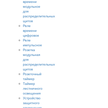
времени
модульное
для
распределительных
щитов
Реле
времени
цифровое
Реле
импульсное
Розетка
модульная
для
распределительных
щитов
Розеточный
таймер
Таймер
лестничного
освещения
Устройство
защитного
отключения