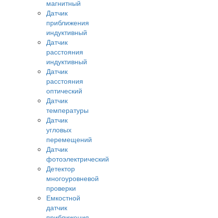
магнитный
Датчик
приближения
индуктивный
Датчик
расстояния
индуктивный
Датчик
расстояния
оптический
Датчик
температуры
Датчик
угловых
перемещений
Датчик
фотоэлектрический
Детектор
многоуровневой
проверки
Емкостной
датчик
приближения