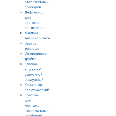
отопительных
приборов
Дефлектор
для
системы
вентиляции
Жидкий
теплоноситель
Завеса
тепловая
Изоляционная
трубка
Клапан
впускной/
выпускной
воздушный
Конвектор
электрический
Консоль
для
монтажа
отопительных
приборов/