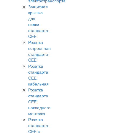
электротранспорта
Защитная
крышка
для
вилки
стандарта
CEE
Розетка
встроенная
стандарта
CEE
Розетка
стандарта
СЕЕ
кабельная
Розетка
стандарта
СЕЕ
накладного
монтажа
Розетка
стандарта
СЕЕ с