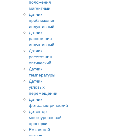
положения
магнитный
Датчик
приближения
индуктивный
Датчик
расстояния
индуктивный
Датчик
расстояния
оптический
Датчик
температуры
Датчик
угловых
перемещений
Датчик
фотоэлектрический
Детектор
многоуровневой
проверки
Емкостной
датчик