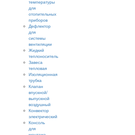
температуры
для
отопительных
приборов
Дефлектор
для
системы
вентиляции
Жидкий
теплоноситель
Завеса
тепловая
Изоляционная
трубка
Клапан
впускной/
выпускной
воздушный
Конвектор
электрический
Консоль
для
монтажа