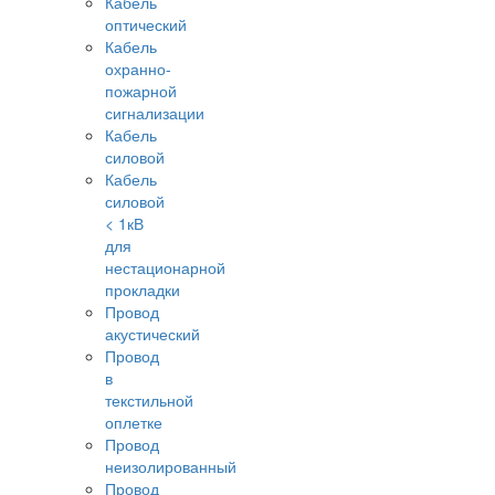
Кабель
оптический
Кабель
охранно-
пожарной
сигнализации
Кабель
силовой
Кабель
силовой
< 1кВ
для
нестационарной
прокладки
Провод
акустический
Провод
в
текстильной
оплетке
Провод
неизолированный
Провод