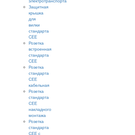
электротранспорта
Защитная
крышка
для
вилки
стандарта
CEE
Розетка
встроенная
стандарта
CEE
Розетка
стандарта
СЕЕ
кабельная
Розетка
стандарта
СЕЕ
накладного
монтажа
Розетка
стандарта
СЕЕ с