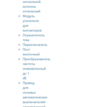
сигнальной
колонны
оптический
Модуль
усилителя
для
контакторов
Ограничитель
тока
Переключатель
Пост
кнопочный
Преобразователь
частоты
низковольтный
до 1
кВ
Привод
для
силовых
автоматических
выключателей
электрический