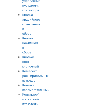
управления
пускателя,
контактора
Кнопка
аварийного
отключения
в
сборе
Кнопка
нажимная
в
сборе
Кнопка/
пост
кнопочный
Комплект
расширительных
выводов
Контакт
вспомогательный
Контактор/
магнитный
пускатель