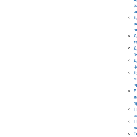
р
и
Д
р
о
Д
т
Д
п
Д
ф
Д
м
п
Е
д
п
П
в
П
д
Т