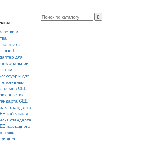
укции
розетки и
тва
ленные и
льные
даптер для
втомобильной
озетки
ксессуары для
тепсельных
азъемов CEE
лок розеток
тандарта CEE
илка стандарта
EE кабельная
илка стандарта
EE накладного
онтажа
арядное