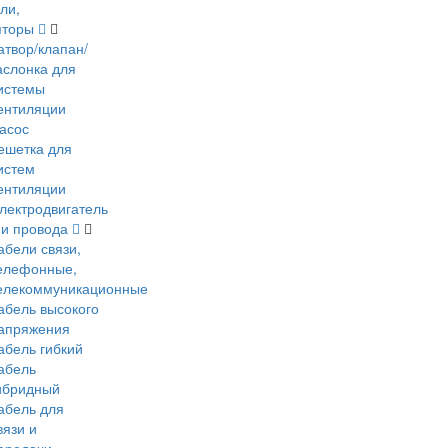
ли,
яторы
атвор/клапан/
аслонка для
истемы
ентиляции
асос
ешетка для
истем
ентиляции
лектродвигатель
 и провода
абели связи,
елефонные,
елекоммуникационные
абель высокого
апряжения
абель гибкий
абель
ибридный
абель для
вязи и