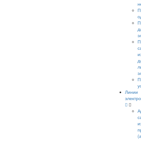
н
П
о
П
д
э
П
с
и
д
л
э
П
у
Линии
электро
А
с
и
п
(