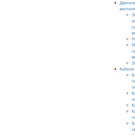
Двигате
вентил
З
з
с
в
Н
Р
с
в
Э
Кабели
К
т
т
К
н
К
К
г
К
с