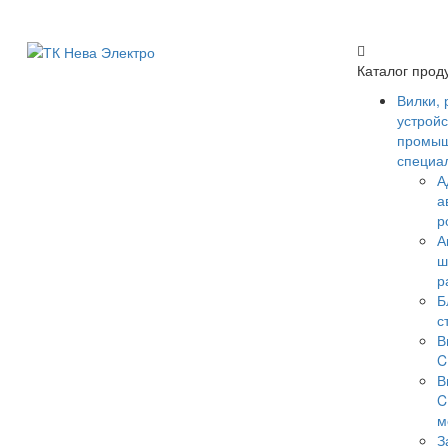
Каталог прод
Вилки, 
устройс
промыш
специа
А
а
р
А
ш
р
Б
с
В
C
В
C
м
З