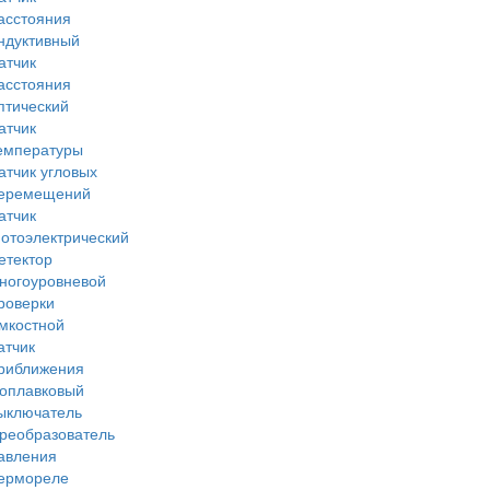
асстояния
ндуктивный
атчик
асстояния
птический
атчик
емпературы
атчик угловых
еремещений
атчик
отоэлектрический
етектор
ногоуровневой
роверки
мкостной
атчик
риближения
оплавковый
ыключатель
реобразователь
авления
ермореле