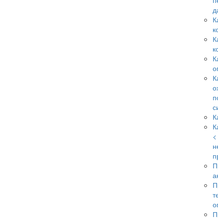
п
д
К
к
К
к
К
о
К
о
п
с
К
К
<
н
п
П
а
П
т
о
П