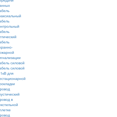
ередачи
анных
абель
оаксиальный
абель
онтрольный
абель
птический
абель
хранно-
ожарной
игнализации
абель силовой
абель силовой
 1кВ для
естационарной
рокладки
ровод
кустический
ровод в
екстильной
плетке
ровод