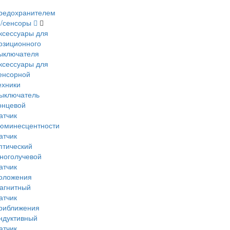
редохранителем
и/сенсоры
ксессуары для
озиционного
ыключателя
ксессуары для
енсорной
ехники
ыключатель
онцевой
атчик
юминесцентности
атчик
птический
ноголучевой
атчик
оложения
агнитный
атчик
риближения
ндуктивный
атчик