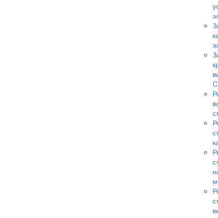
у
э
З
к
э
З
к
в
C
Р
в
с
Р
с
к
Р
с
н
м
Р
с
в