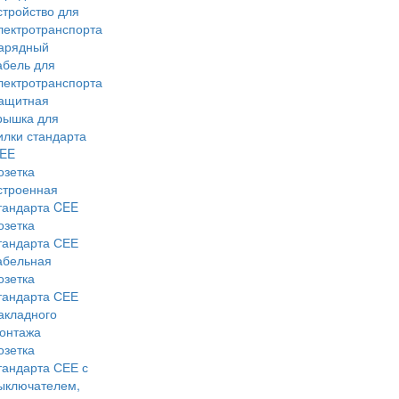
стройство для
лектротранспорта
арядный
абель для
лектротранспорта
ащитная
рышка для
илки стандарта
EE
озетка
строенная
тандарта CEE
озетка
тандарта СЕЕ
абельная
озетка
тандарта СЕЕ
акладного
онтажа
озетка
тандарта СЕЕ с
ыключателем,