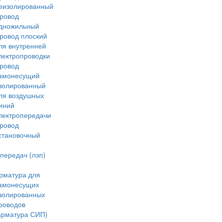
еизолированный
ровод
дножильный
ровод плоский
ля внутренней
лектропроводки
ровод
амонесущий
золированный
ля воздушных
иний
лектропередачи
ровод
становочный
передач (лэп)
рматура для
амонесущих
золированных
роводов
арматура СИП)