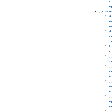
с
п
Датчик
А
п
в
А
с
т
В
к
Д
л
Д
о
м
Д
п
м
Д
п
и
Д