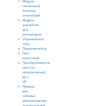
Модуль
сигнальной
колонны
оптический
Модуль
усилителя
для
контакторов
Ограничитель
тока
Переключатель
Пост
кнопочный
Преобразователь
частоты
низковольтный
до 1
кВ
Привод
для
силовых
автоматических
выключателей