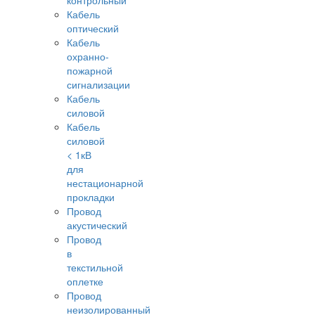
контрольный
Кабель
оптический
Кабель
охранно-
пожарной
сигнализации
Кабель
силовой
Кабель
силовой
< 1кВ
для
нестационарной
прокладки
Провод
акустический
Провод
в
текстильной
оплетке
Провод
неизолированный