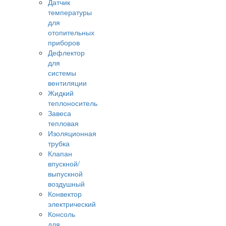
Датчик
температуры
для
отопительных
приборов
Дефлектор
для
системы
вентиляции
Жидкий
теплоноситель
Завеса
тепловая
Изоляционная
трубка
Клапан
впускной/
выпускной
воздушный
Конвектор
электрический
Консоль
для