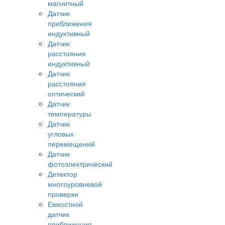
магнитный
Датчик
приближения
индуктивный
Датчик
расстояния
индуктивный
Датчик
расстояния
оптический
Датчик
температуры
Датчик
угловых
перемещений
Датчик
фотоэлектрический
Детектор
многоуровневой
проверки
Емкостной
датчик
приближения