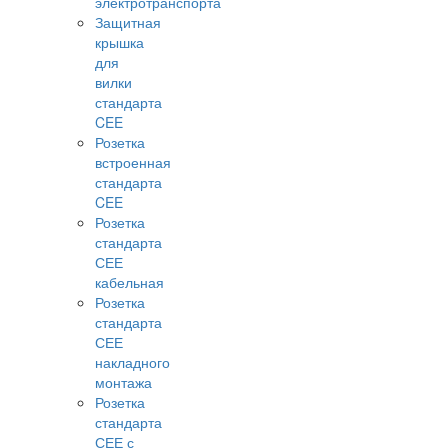
электротранспорта
Защитная
крышка
для
вилки
стандарта
CEE
Розетка
встроенная
стандарта
CEE
Розетка
стандарта
СЕЕ
кабельная
Розетка
стандарта
СЕЕ
накладного
монтажа
Розетка
стандарта
СЕЕ с