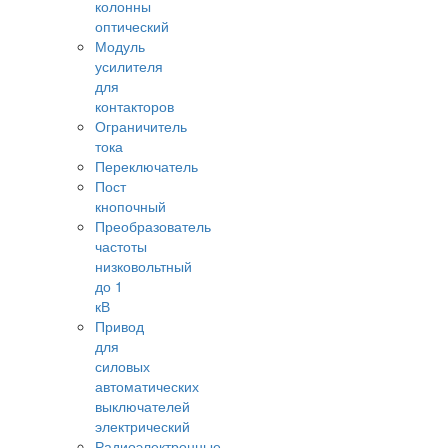
колонны
оптический
Модуль
усилителя
для
контакторов
Ограничитель
тока
Переключатель
Пост
кнопочный
Преобразователь
частоты
низковольтный
до 1
кВ
Привод
для
силовых
автоматических
выключателей
электрический
Радиоэлектронные