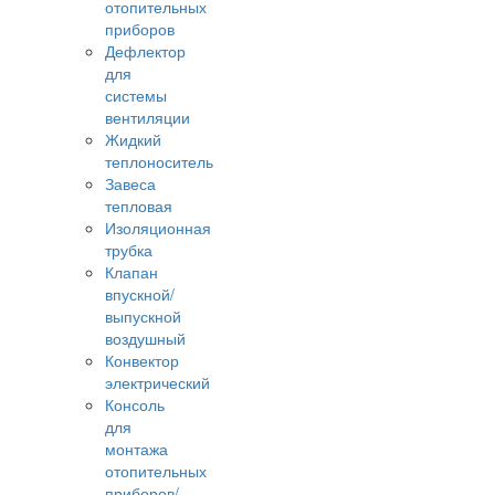
отопительных
приборов
Дефлектор
для
системы
вентиляции
Жидкий
теплоноситель
Завеса
тепловая
Изоляционная
трубка
Клапан
впускной/
выпускной
воздушный
Конвектор
электрический
Консоль
для
монтажа
отопительных
приборов/