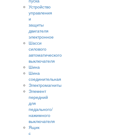
пуска
Устройство
управления
и
защиты
двигателя
электронное
Шасси
силового
автоматического
выключателя
Шина
Шина
соединительная
Электромагниты
Элемент
передний
для
педального/
нажимного
выключателя
Ящик
с