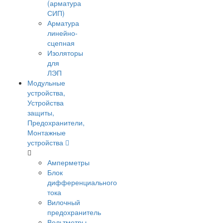
(арматура
СИП)
Арматура
линейно-
сцепная
Изоляторы
для
ЛЭП
Модульные
устройства,
Устройства
защиты,
Предохранители,
Монтажные
устройства
Амперметры
Блок
дифференциального
тока
Вилочный
предохранитель
Вольтметры