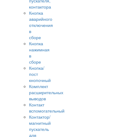
пускателя,
контактора
Кнопка
аварийного
отключения
в
сборе
Кнопка
нажимная
в
сборе
Кнопка/
пост
кнопочный
Комплект
расширительных
выводов
Контакт
вспомогательный
Контактор/
магнитный
пускатель
для