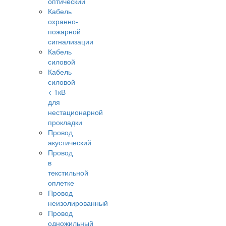
оптический
Кабель
охранно-
пожарной
сигнализации
Кабель
силовой
Кабель
силовой
< 1кВ
для
нестационарной
прокладки
Провод
акустический
Провод
в
текстильной
оплетке
Провод
неизолированный
Провод
одножильный