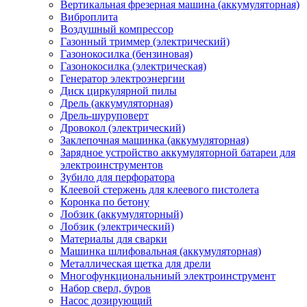
Вертикальная фрезерная машина (аккумуляторная)
Виброплита
Воздушный компрессор
Газонный триммер (электрический)
Газонокосилка (бензиновая)
Газонокосилка (электрическая)
Генератор электроэнергии
Диск циркулярной пилы
Дрель (аккумуляторная)
Дрель-шуруповерт
Дровокол (электрический)
Заклепочная машинка (аккумуляторная)
Зарядное устройство аккумуляторной батареи для
электроинструментов
Зубило для перфоратора
Клеевой стержень для клеевого пистолета
Коронка по бетону
Лобзик (аккумуляторный)
Лобзик (электрический)
Материалы для сварки
Машинка шлифовальная (аккумуляторная)
Металлическая щетка для дрели
Многофункциональниый электроинструмент
Набор сверл, буров
Насос дозирующий