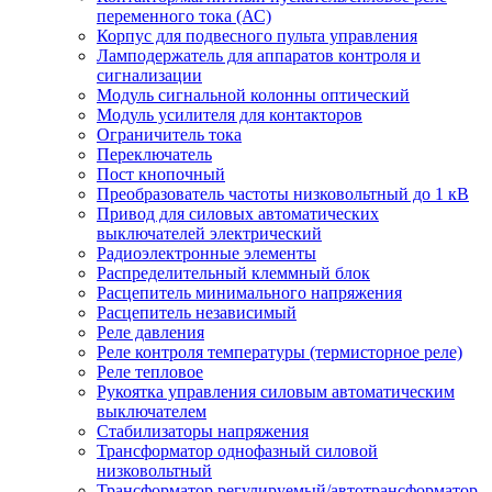
переменного тока (АС)
Корпус для подвесного пульта управления
Ламподержатель для аппаратов контроля и
сигнализации
Модуль сигнальной колонны оптический
Модуль усилителя для контакторов
Ограничитель тока
Переключатель
Пост кнопочный
Преобразователь частоты низковольтный до 1 кВ
Привод для силовых автоматических
выключателей электрический
Радиоэлектронные элементы
Распределительный клеммный блок
Расцепитель минимального напряжения
Расцепитель независимый
Реле давления
Реле контроля температуры (термисторное реле)
Реле тепловое
Рукоятка управления силовым автоматическим
выключателем
Стабилизаторы напряжения
Трансформатор однофазный силовой
низковольтный
Трансформатор регулируемый/автотрансформатор