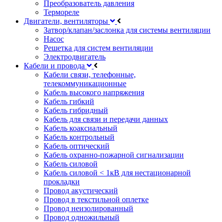
Преобразователь давления
Термореле
Двигатели, вентиляторы
Затвор/клапан/заслонка для системы вентиляции
Насос
Решетка для систем вентиляции
Электродвигатель
Кабели и провода
Кабели связи, телефонные,
телекоммуникационные
Кабель высокого напряжения
Кабель гибкий
Кабель гибридный
Кабель для связи и передачи данных
Кабель коаксиальный
Кабель контрольный
Кабель оптический
Кабель охранно-пожарной сигнализации
Кабель силовой
Кабель силовой < 1кВ для нестационарной
прокладки
Провод акустический
Провод в текстильной оплетке
Провод неизолированный
Провод одножильный