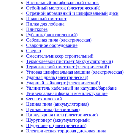
Настольный шлифовальный станок
Отбойный молоток (электрический)
Отрезной абразивный и шлифовальный диск
Паяльный пистолет
Пилка для лобзика
Плиткорез
Рубанок (электрический)
Сабельная пила (электрическая)
Сварочное оборудование
Сверло
Смеситель/миксер строительный
Термоклеевой пистолет (аккумуляторный)
Термоклеевой пистолет (электрический)
Угловая шлифовальная машина (электрическая)
Ударная дрель (электрическая)
Ударный гайковерт (электрический)
Удлинитель кабельный на катушке/барабане
Универсальная фреза и комплектующие
Фен технический
Цепная пила (аккумуляторная)
Цепная пила (бензиновая)
Циркулярная пила (электрические)
Шуруповерт (аккумуляторный)
Шуруповерт (электрический)
Электрическая торцовая дисковая пила