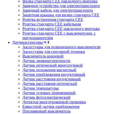
Вилка стандарта CEE накладного монтажа
Зарядное устройство для электротранспорта
Зарядный кабель для электротранспорта
Защитная крышка для вилки стандарта CEE
Розетка встроенная стандарта CEE
Розетка стандарта СЕЕ кабельная
Розетка стандарта СЕЕ накладного монтажа
Розетка стандарта СЕЕ с выключателем, с
предохранителем
Датчики/сенсоры
Аксессуары для позиционного выключателя
Аксессуары для сенсорной техники
Выключатель концевой
Датчик люминесцентности
Датчик оптический многолучевой
Датчик положения магнитный
Датчик приближения индуктивный
Датчик расстояния индуктивный
Датчик расстояния оптический
Датчик температуры
Датчик угловых перемещений
Датчик фотоэлектрический
Детектор многоуровневой проверки
Емкостной датчик приближения
Поплавковый выключатель