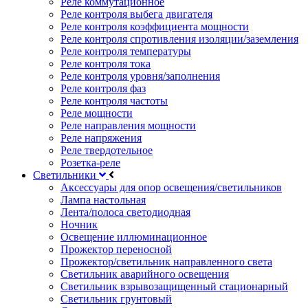
Реле коммутационное
Реле контроля выбега двигателя
Реле контроля коэффициента мощности
Реле контроля спротивления изоляции/заземления
Реле контроля температуры
Реле контроля тока
Реле контроля уровня/заполнения
Реле контроля фаз
Реле контроля частоты
Реле мощности
Реле направления мощности
Реле напряжения
Реле твердотельное
Розетка-реле
Светильники
Аксессуары для опор освещения/светильников
Лампа настольная
Лента/полоса светодиодная
Ночник
Освещение иллюминационное
Прожектор переносной
Прожектор/светильник направленного света
Светильник аварийного освещения
Светильник взрывозащищенный стационарный
Светильник грунтовый