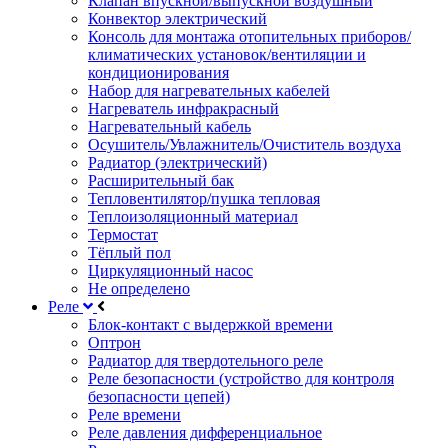
Клапан впускной/выпускной воздушный
Конвектор электрический
Консоль для монтажа отопительных приборов/
климатических установок/вентиляции и
кондиционирования
Набор для нагревательных кабелей
Нагреватель инфракрасный
Нагревательный кабель
Осушитель/Увлажнитель/Очиститель воздуха
Радиатор (электрический)
Расширительный бак
Тепловентилятор/пушка тепловая
Теплоизоляционный материал
Термостат
Тёплый пол
Циркуляционный насос
Не определено
Реле
Блок-контакт с выдержкой времени
Оптрон
Радиатор для твердотельного реле
Реле безопасности (устройство для контроля
безопасности цепей)
Реле времени
Реле давления дифференциальное