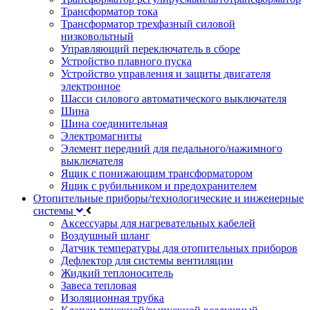
Трансформатор тока
Трансформатор трехфазный силовой
низковольтный
Управляющий переключатель в сборе
Устройство плавного пуска
Устройство управления и защиты двигателя
электронное
Шасси силового автоматического выключателя
Шина
Шина соединительная
Электромагниты
Элемент передний для педального/нажимного
выключателя
Ящик с понижающим трансформатором
Ящик с рубильником и предохранителем
Отопительные приборы/технологические и инженерные
системы
Аксессуары для нагревательных кабелей
Воздушный шланг
Датчик температуры для отопительных приборов
Дефлектор для системы вентиляции
Жидкий теплоноситель
Завеса тепловая
Изоляционная трубка