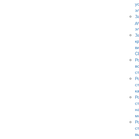
у
э
З
д
э
З
к
в
C
Р
в
с
Р
с
к
Р
с
н
м
Р
с
в