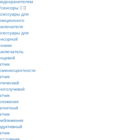
редохранителем
и/сенсоры
ксессуары для
озиционного
ыключателя
ксессуары для
енсорной
ехники
ыключатель
онцевой
атчик
юминесцентности
атчик
птический
ноголучевой
атчик
оложения
агнитный
атчик
риближения
ндуктивный
атчик
асстояния