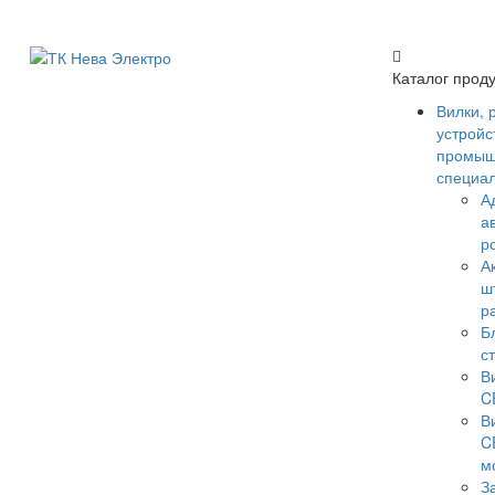
Каталог прод
Вилки, 
устройс
промыш
специа
А
а
р
А
ш
р
Б
с
В
C
В
C
м
З