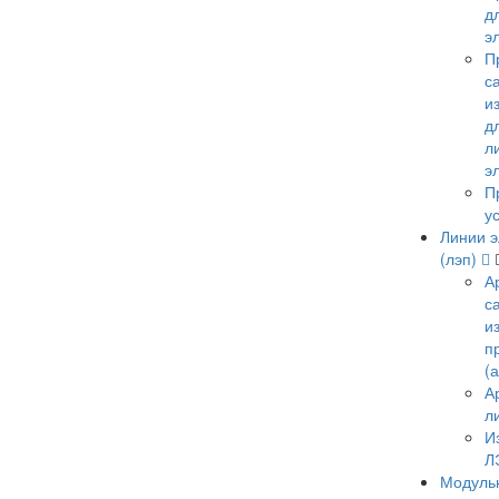
д
э
П
с
и
д
л
э
П
у
Линии э
(лэп)
А
с
и
п
(
А
л
И
Л
Модульн