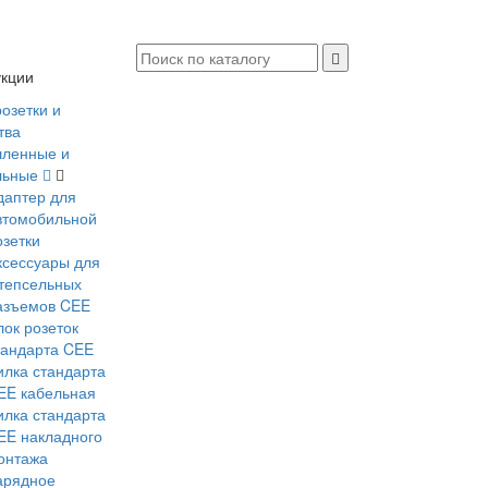
укции
розетки и
тва
ленные и
льные
даптер для
втомобильной
озетки
ксессуары для
тепсельных
азъемов CEE
лок розеток
тандарта CEE
илка стандарта
EE кабельная
илка стандарта
EE накладного
онтажа
арядное