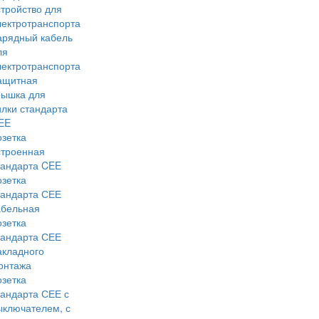
стройство для
лектротранспорта
арядный кабель
ля
лектротранспорта
ащитная
рышка для
илки стандарта
EE
озетка
строенная
тандарта CEE
озетка
тандарта СЕЕ
абельная
озетка
тандарта СЕЕ
акладного
онтажа
озетка
тандарта СЕЕ с
ыключателем, с