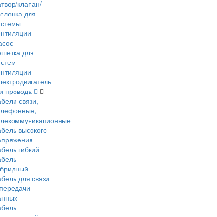
атвор/клапан/
аслонка для
истемы
ентиляции
асос
ешетка для
истем
ентиляции
лектродвигатель
 и провода
абели связи,
елефонные,
елекоммуникационные
абель высокого
апряжения
абель гибкий
абель
ибридный
абель для связи
 передачи
анных
абель