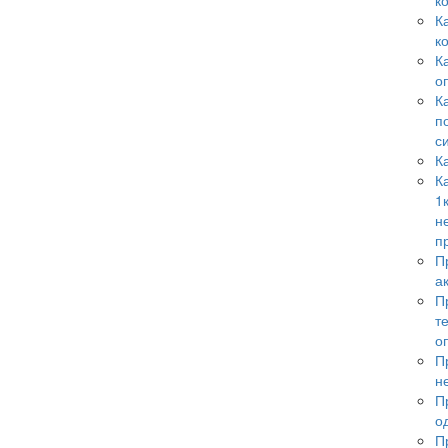
к
К
к
К
о
К
п
с
К
К
1
н
п
П
а
П
т
о
П
н
П
о
П