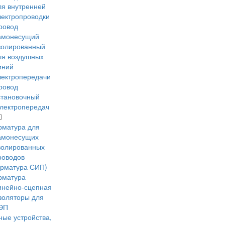
ля внутренней
лектропроводки
ровод
амонесущий
золированный
ля воздушных
иний
лектропередачи
ровод
становочный
лектропередач
рматура для
амонесущих
золированных
роводов
арматура СИП)
рматура
инейно-сцепная
золяторы для
ЭП
ые устройства,