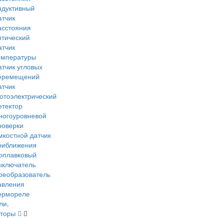
ндуктивный
атчик
асстояния
птический
атчик
емпературы
атчик угловых
еремещений
атчик
отоэлектрический
етектор
ногоуровневой
роверки
мкостной датчик
риближения
оплавковый
ыключатель
реобразователь
авления
ермореле
ли,
яторы