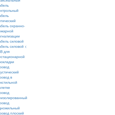
оаксиальный
абель
онтрольный
абель
птический
абель охранно-
ожарной
игнализации
абель силовой
абель силовой <
кВ для
естационарной
рокладки
ровод
кустический
ровод в
екстильной
плетке
ровод
еизолированный
ровод
дножильный
ровод плоский