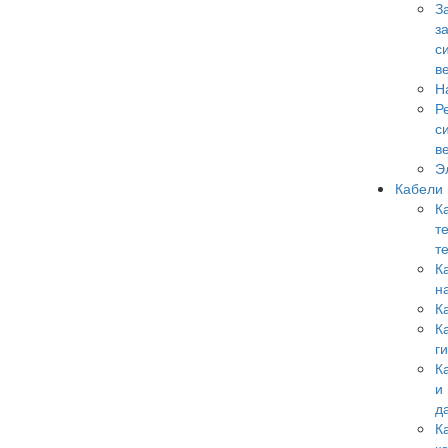
З
з
с
в
Н
Р
с
в
Э
Кабели
К
т
т
К
н
К
К
г
К
и
д
К