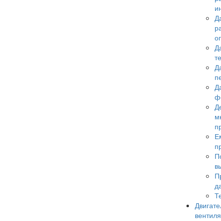
и
Д
р
о
Д
т
Д
п
Д
ф
Д
м
п
Е
п
П
в
П
д
Т
Двигате
вентил