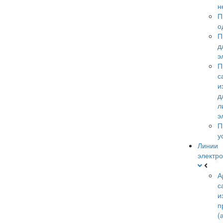
н
П
о
П
д
э
П
с
и
д
л
э
П
у
Линии
электро
А
с
и
п
(