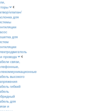
ли,
яторы
атвор/клапан/
аслонка для
истемы
ентиляции
асос
ешетка для
истем
ентиляции
лектродвигатель
 и провода
абели связи,
елефонные,
елекоммуникационные
абель высокого
апряжения
абель гибкий
абель
ибридный
абель для
вязи и