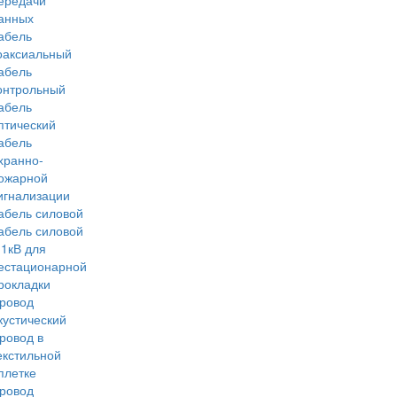
ередачи
анных
абель
оаксиальный
абель
онтрольный
абель
птический
абель
хранно-
ожарной
игнализации
абель силовой
абель силовой
 1кВ для
естационарной
рокладки
ровод
кустический
ровод в
екстильной
плетке
ровод