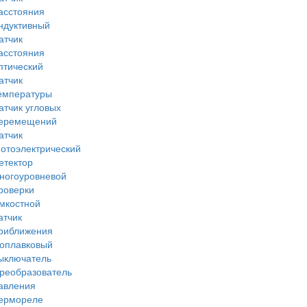
асстояния
ндуктивный
атчик
асстояния
птический
атчик
емпературы
атчик угловых
еремещений
атчик
отоэлектрический
етектор
ногоуровневой
роверки
мкостной
атчик
риближения
оплавковый
ыключатель
реобразователь
авления
ермореле