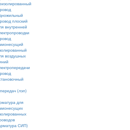
еизолированный
ровод
дножильный
ровод плоский
ля внутренней
лектропроводки
ровод
амонесущий
золированный
ля воздушных
иний
лектропередачи
ровод
становочный
передач (лэп)
рматура для
амонесущих
золированных
роводов
арматура СИП)