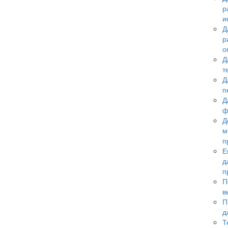
р
и
Д
р
о
Д
т
Д
п
Д
ф
Д
м
п
Е
д
п
П
в
П
д
Т