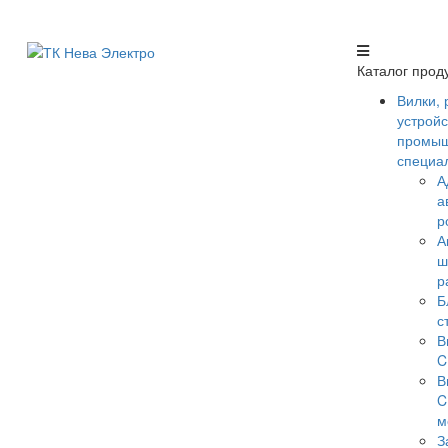
Каталог прод
Вилки, 
устройс
промыш
специа
А
а
р
А
ш
р
Б
с
В
C
В
C
м
З