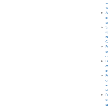
у
э
З
к
э
З
к
в
C
Р
в
с
Р
с
к
Р
с
н
м
Р
с
в