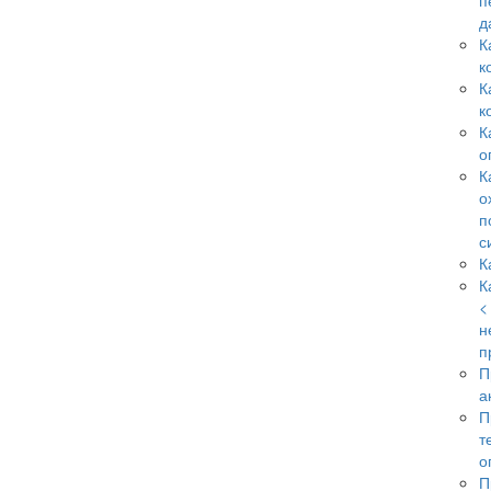
п
д
К
к
К
к
К
о
К
о
п
с
К
К
<
н
п
П
а
П
т
о
П