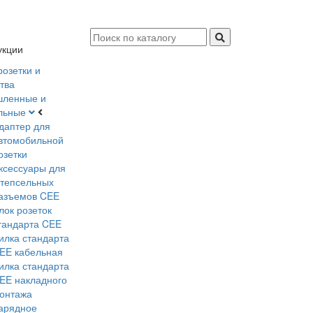
укции
розетки и
тва
ленные и
льные
даптер для
втомобильной
озетки
ксессуары для
тепсельных
азъемов CEE
лок розеток
тандарта CEE
илка стандарта
EE кабельная
илка стандарта
EE накладного
онтажа
арядное