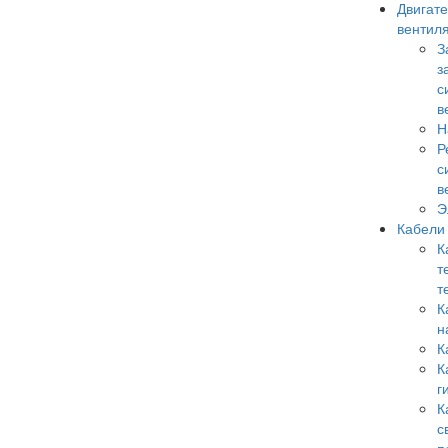
Двигате
вентил
З
з
с
в
Н
Р
с
в
Э
Кабели
К
т
т
К
н
К
К
г
К
с