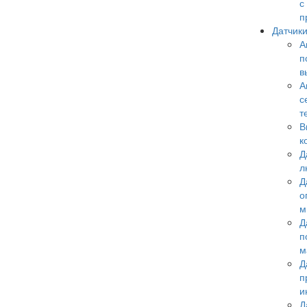
с
п
Датчик
А
п
в
А
с
т
В
к
Д
л
Д
о
м
Д
п
м
Д
п
и
Д