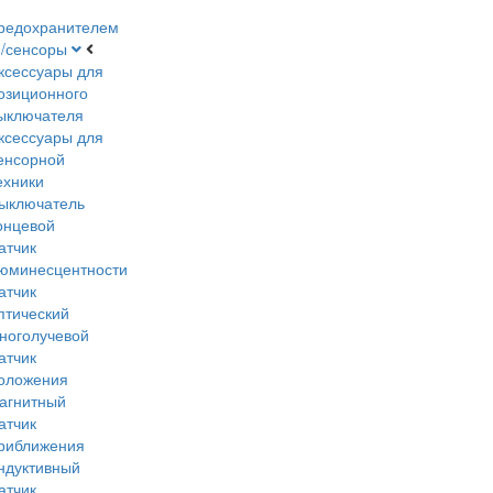
редохранителем
и/сенсоры
ксессуары для
озиционного
ыключателя
ксессуары для
енсорной
ехники
ыключатель
онцевой
атчик
юминесцентности
атчик
птический
ноголучевой
атчик
оложения
агнитный
атчик
риближения
ндуктивный
атчик