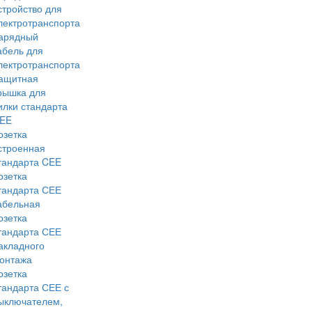
стройство для
лектротранспорта
арядный
абель для
лектротранспорта
ащитная
рышка для
илки стандарта
EE
озетка
строенная
тандарта CEE
озетка
тандарта СЕЕ
абельная
озетка
тандарта СЕЕ
акладного
онтажа
озетка
тандарта СЕЕ с
ыключателем,