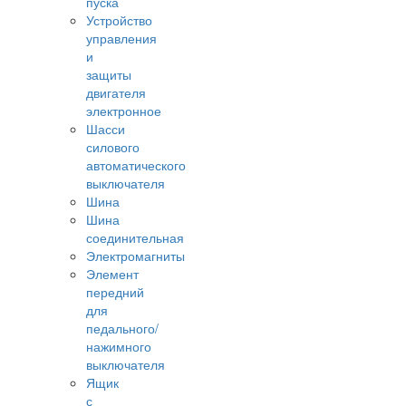
пуска
Устройство
управления
и
защиты
двигателя
электронное
Шасси
силового
автоматического
выключателя
Шина
Шина
соединительная
Электромагниты
Элемент
передний
для
педального/
нажимного
выключателя
Ящик
с