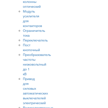
колонны
оптический
Модуль
усилителя
для
контакторов
Ограничитель
тока
Переключатель
Пост
кнопочный
Преобразователь
частоты
низковольтный
до 1
кВ
Привод
для
силовых
автоматических
выключателей
электрический
Радиоэлектронные