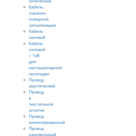
оптический
Кабель
охранно-
пожарной
сигнализации
Кабель
силовой
Кабель
силовой
< 1кВ
для
нестационарной
прокладки
Провод
акустический
Провод
в
текстильной
оплетке
Провод
неизолированный
Провод
одножильный