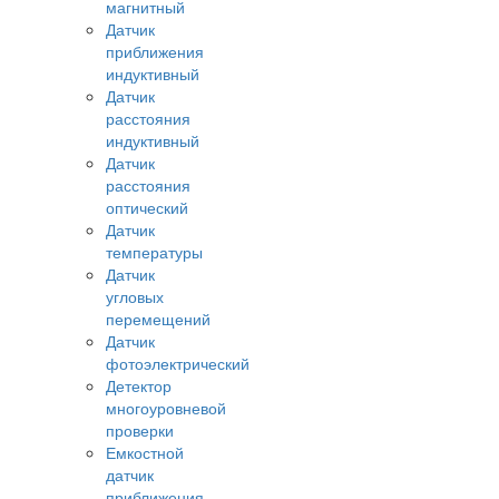
магнитный
Датчик
приближения
индуктивный
Датчик
расстояния
индуктивный
Датчик
расстояния
оптический
Датчик
температуры
Датчик
угловых
перемещений
Датчик
фотоэлектрический
Детектор
многоуровневой
проверки
Емкостной
датчик
приближения