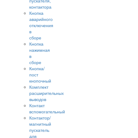
пускателя,
контактора
Кнопка
аварийного
отключения
в
сборе
Кнопка
нажимная
в
сборе
Кнопка/
пост
кнопочный
Комплект
расширительных
выводов
Контакт
вспомогательный
Контактор/
магнитный
пускатель
для