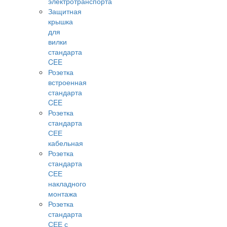
электротранспорта
Защитная
крышка
для
вилки
стандарта
CEE
Розетка
встроенная
стандарта
CEE
Розетка
стандарта
СЕЕ
кабельная
Розетка
стандарта
СЕЕ
накладного
монтажа
Розетка
стандарта
СЕЕ с