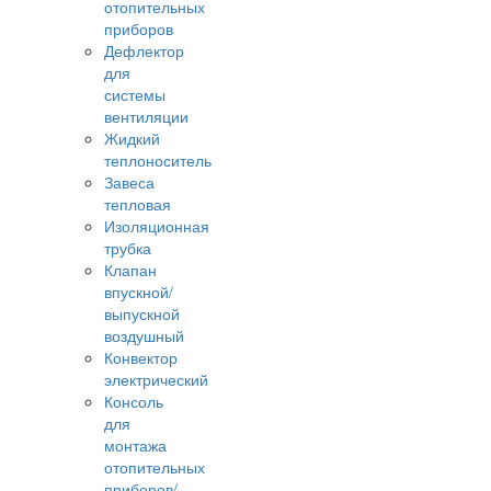
отопительных
приборов
Дефлектор
для
системы
вентиляции
Жидкий
теплоноситель
Завеса
тепловая
Изоляционная
трубка
Клапан
впускной/
выпускной
воздушный
Конвектор
электрический
Консоль
для
монтажа
отопительных
приборов/