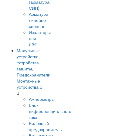
(арматура
СИП)
Арматура
линейно-
сцепная
Изоляторы
для
ЛЭП
Модульные
устройства,
Устройства
защиты,
Предохранители,
Монтажные
устройства
Амперметры
Блок
дифференциального
тока
Вилочный
предохранитель
Вольтметры