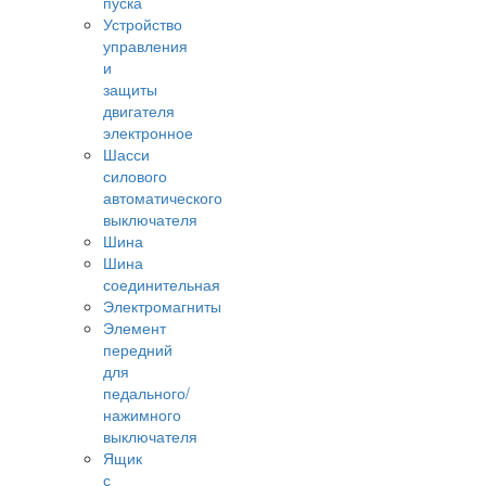
пуска
Устройство
управления
и
защиты
двигателя
электронное
Шасси
силового
автоматического
выключателя
Шина
Шина
соединительная
Электромагниты
Элемент
передний
для
педального/
нажимного
выключателя
Ящик
с