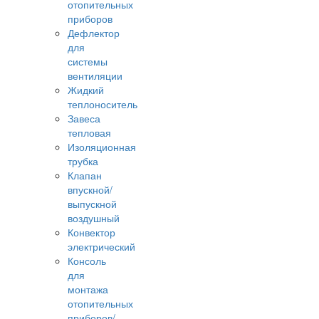
отопительных
приборов
Дефлектор
для
системы
вентиляции
Жидкий
теплоноситель
Завеса
тепловая
Изоляционная
трубка
Клапан
впускной/
выпускной
воздушный
Конвектор
электрический
Консоль
для
монтажа
отопительных
приборов/