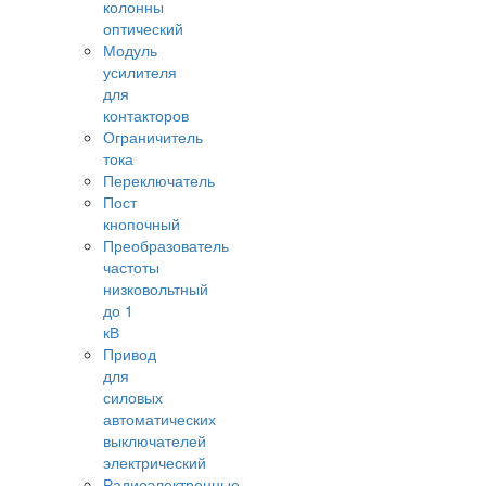
колонны
оптический
Модуль
усилителя
для
контакторов
Ограничитель
тока
Переключатель
Пост
кнопочный
Преобразователь
частоты
низковольтный
до 1
кВ
Привод
для
силовых
автоматических
выключателей
электрический
Радиоэлектронные