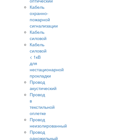
оптический
Кабель
охранно-
пожарной
сигнализации
Кабель
силовой
Кабель
силовой
< 1кВ
для
нестационарной
прокладки
Провод
акустический
Провод
в
текстильной
оплетке
Провод
неизолированный
Провод
одножильный