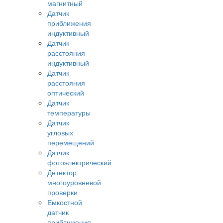
магнитный
Датчик
приближения
индуктивный
Датчик
расстояния
индуктивный
Датчик
расстояния
оптический
Датчик
температуры
Датчик
угловых
перемещений
Датчик
фотоэлектрический
Детектор
многоуровневой
проверки
Емкостной
датчик
приближения