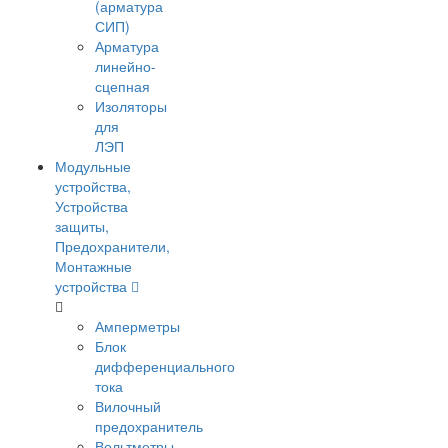
(арматура
СИП)
Арматура
линейно-
сцепная
Изоляторы
для
ЛЭП
Модульные
устройства,
Устройства
защиты,
Предохранители,
Монтажные
устройства
Амперметры
Блок
дифференциального
тока
Вилочный
предохранитель
Вольтметры