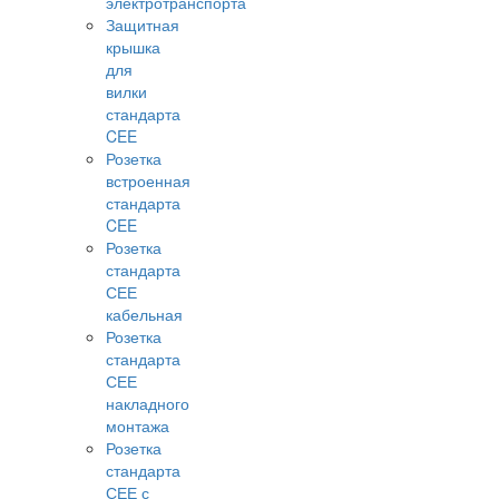
электротранспорта
Защитная
крышка
для
вилки
стандарта
CEE
Розетка
встроенная
стандарта
CEE
Розетка
стандарта
СЕЕ
кабельная
Розетка
стандарта
СЕЕ
накладного
монтажа
Розетка
стандарта
СЕЕ с