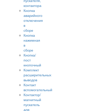
пускателя,
контактора
Кнопка
аварийного
отключения
в
сборе
Кнопка
нажимная
в
сборе
Кнопка/
пост
кнопочный
Комплект
расширительных
выводов
Контакт
вспомогательный
Контактор/
магнитный
пускатель
для