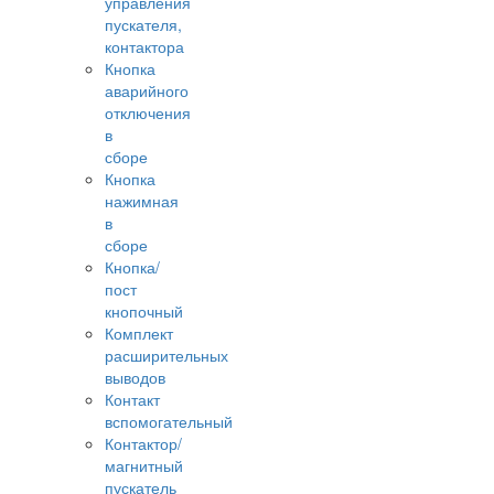
управления
пускателя,
контактора
Кнопка
аварийного
отключения
в
сборе
Кнопка
нажимная
в
сборе
Кнопка/
пост
кнопочный
Комплект
расширительных
выводов
Контакт
вспомогательный
Контактор/
магнитный
пускатель