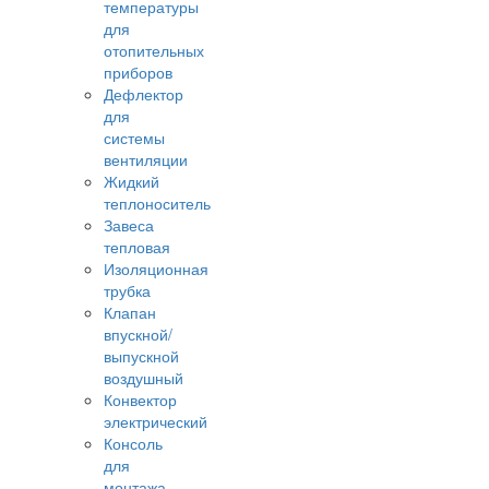
температуры
для
отопительных
приборов
Дефлектор
для
системы
вентиляции
Жидкий
теплоноситель
Завеса
тепловая
Изоляционная
трубка
Клапан
впускной/
выпускной
воздушный
Конвектор
электрический
Консоль
для
монтажа