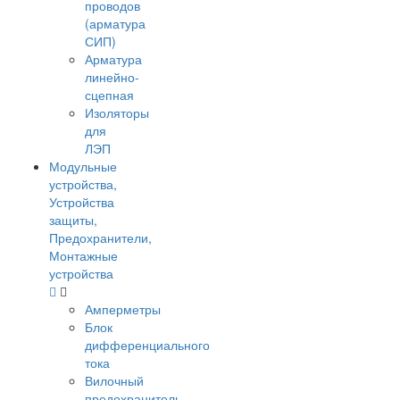
проводов
(арматура
СИП)
Арматура
линейно-
сцепная
Изоляторы
для
ЛЭП
Модульные
устройства,
Устройства
защиты,
Предохранители,
Монтажные
устройства
Амперметры
Блок
дифференциального
тока
Вилочный
предохранитель