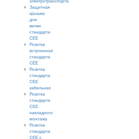
электротранспорта
Защитная
крышка
для
вилки
стандарта
CEE
Розетка
встроенная
стандарта
CEE
Розетка
стандарта
СЕЕ
кабельная
Розетка
стандарта
СЕЕ
накладного
монтажа
Розетка
стандарта
СЕЕ с