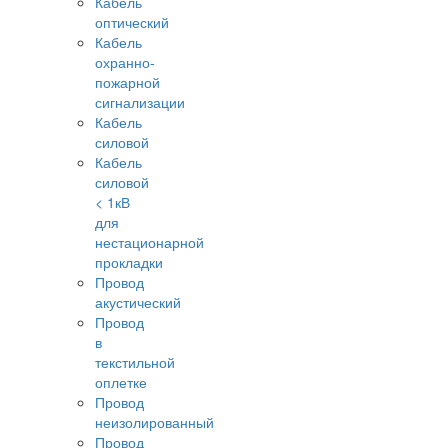
Кабель
оптический
Кабель
охранно-
пожарной
сигнализации
Кабель
силовой
Кабель
силовой
< 1кВ
для
нестационарной
прокладки
Провод
акустический
Провод
в
текстильной
оплетке
Провод
неизолированный
Провод