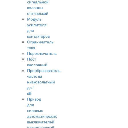
сигнальной
колонны
оптический
Модуль
усилителя
для
контакторов
Ограничитель
тока
Переключатель
Пост
кнопочный
Преобразователь
частоты
низковольтный
до 1
кВ
Привод
для
силовых
автоматических
выключателей
электрический