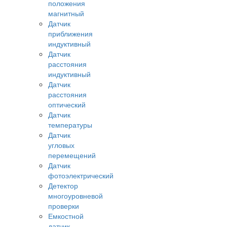
положения
магнитный
Датчик
приближения
индуктивный
Датчик
расстояния
индуктивный
Датчик
расстояния
оптический
Датчик
температуры
Датчик
угловых
перемещений
Датчик
фотоэлектрический
Детектор
многоуровневой
проверки
Емкостной
датчик