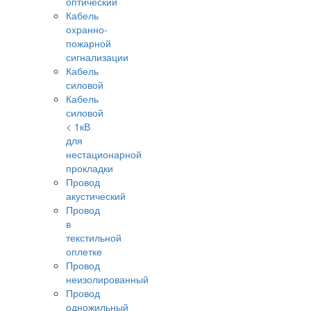
оптический
Кабель
охранно-
пожарной
сигнализации
Кабель
силовой
Кабель
силовой
< 1кВ
для
нестационарной
прокладки
Провод
акустический
Провод
в
текстильной
оплетке
Провод
неизолированный
Провод
одножильный