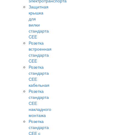
электротранспорта
Защитная
крышка
для
вилки
стандарта
CEE
Розетка
встроенная
стандарта
CEE
Розетка
стандарта
СЕЕ
кабельная
Розетка
стандарта
СЕЕ
накладного
монтажа
Розетка
стандарта
СЕЕ с