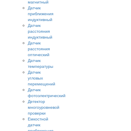
магнитный
Датчик
приближения
индуктивный
Датчик
расстояния
индуктивный
Датчик
расстояния
оптический
Датчик
температуры
Датчик
угловых
перемещений
Датчик
фотоэлектрический
Детектор
многоуровневой
проверки
Емкостной
датчик
приближения