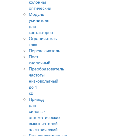
колонны
оптический
Модуль
усилителя
для
контакторов
Ограничитель
тока
Переключатель
Пост
кнопочный
Преобразователь
частоты
низковольтный
до 1
кВ
Привод
для
силовых
автоматических
выключателей
электрический
Радиоэлектронные