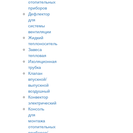
отопительных
приборов
Дефлектор
для
системы
вентиляции
Жидкий
теплоноситель
Завеса
тепловая
Изоляционная
трубка
Клапан
впускной/
выпускной
воздушный
Конвектор
электрический
Консоль
для
монтажа
отопительных
приборов/