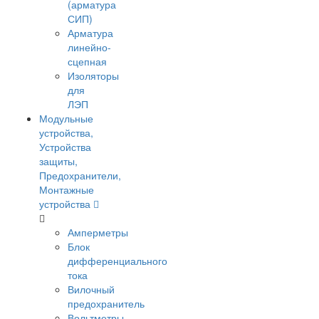
(арматура
СИП)
Арматура
линейно-
сцепная
Изоляторы
для
ЛЭП
Модульные
устройства,
Устройства
защиты,
Предохранители,
Монтажные
устройства
Амперметры
Блок
дифференциального
тока
Вилочный
предохранитель
Вольтметры