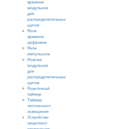
времени
модульное
для
распределительных
щитов
Реле
времени
цифровое
Реле
импульсное
Розетка
модульная
для
распределительных
щитов
Розеточный
таймер
Таймер
лестничного
освещения
Устройство
защитного
отключения