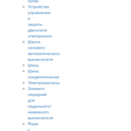
пуска
Устройство
управления
и
защиты
двигателя
электронное
Шасси
силового
автоматического
выключателя
Шина
Шина
соединительная
Электромагниты
Элемент
передний
для
педального/
нажимного
выключателя
Ящик
с