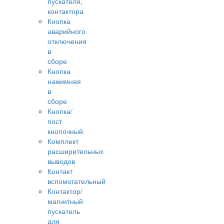
пускателя,
контактора
Кнопка
аварийного
отключения
в
сборе
Кнопка
нажимная
в
сборе
Кнопка/
пост
кнопочный
Комплект
расширительных
выводов
Контакт
вспомогательный
Контактор/
магнитный
пускатель
для