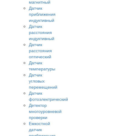
магнитный
Датчик
приближения
индуктивный
Датчик
расстояния
индуктивный
Датчик
расстояния
оптический
Датчик
температуры
Датчик
угловых
перемещений
Датчик
фотоэлектрический
Детектор
многоуровневой
проверки
Емкостной
датчик
приближения