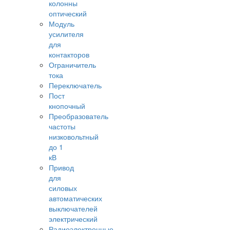
колонны
оптический
Модуль
усилителя
для
контакторов
Ограничитель
тока
Переключатель
Пост
кнопочный
Преобразователь
частоты
низковольтный
до 1
кВ
Привод
для
силовых
автоматических
выключателей
электрический
Радиоэлектронные