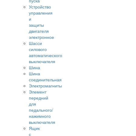
пуска
Устройство
управления
и
защиты
двигателя
электронное
Шасси
силового
автоматического
выключателя
Шина
Шина
соединительная
Электромагниты
Элемент
передний
для
педального/
нажимного
выключателя
Ящик
с