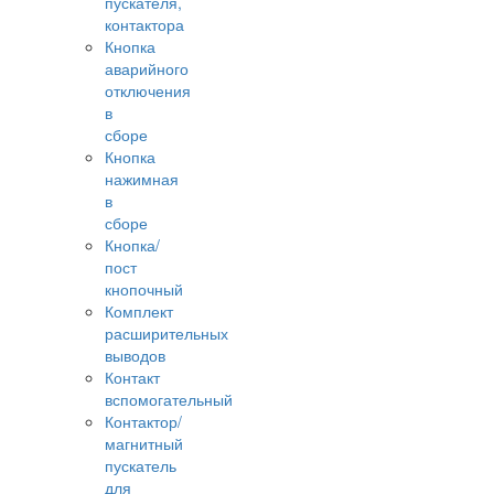
пускателя,
контактора
Кнопка
аварийного
отключения
в
сборе
Кнопка
нажимная
в
сборе
Кнопка/
пост
кнопочный
Комплект
расширительных
выводов
Контакт
вспомогательный
Контактор/
магнитный
пускатель
для