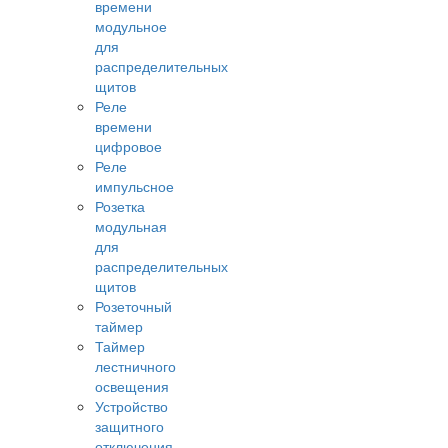
времени
модульное
для
распределительных
щитов
Реле
времени
цифровое
Реле
импульсное
Розетка
модульная
для
распределительных
щитов
Розеточный
таймер
Таймер
лестничного
освещения
Устройство
защитного
отключения