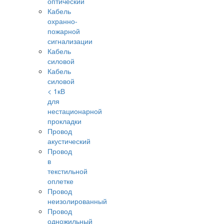
оптический
Кабель
охранно-
пожарной
сигнализации
Кабель
силовой
Кабель
силовой
< 1кВ
для
нестационарной
прокладки
Провод
акустический
Провод
в
текстильной
оплетке
Провод
неизолированный
Провод
одножильный