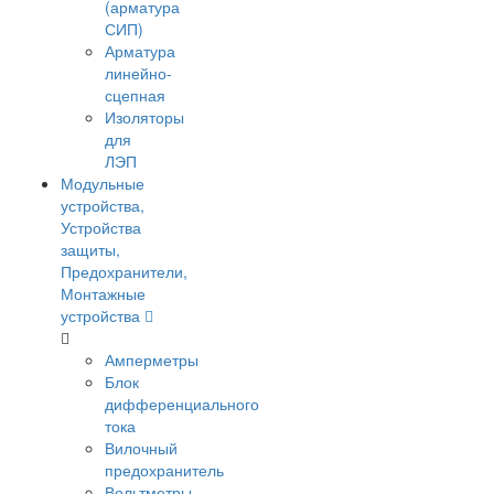
(арматура
СИП)
Арматура
линейно-
сцепная
Изоляторы
для
ЛЭП
Модульные
устройства,
Устройства
защиты,
Предохранители,
Монтажные
устройства
Амперметры
Блок
дифференциального
тока
Вилочный
предохранитель
Вольтметры