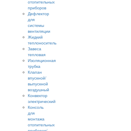
отопительных
приборов
Дефлектор
для
системы
вентиляции
Жидкий
теплоноситель
Завеса
тепловая
Изоляционная
трубка
Клапан
впускной/
выпускной
воздушный
Конвектор
электрический
Консоль
для
монтажа
отопительных
приборов/