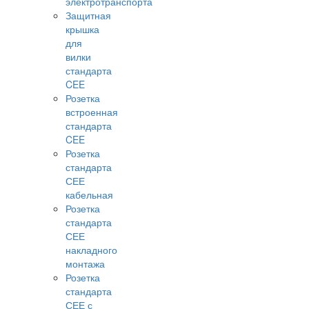
электротранспорта
Защитная
крышка
для
вилки
стандарта
CEE
Розетка
встроенная
стандарта
CEE
Розетка
стандарта
СЕЕ
кабельная
Розетка
стандарта
СЕЕ
накладного
монтажа
Розетка
стандарта
СЕЕ с