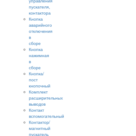
управления
пускателя,
контактора
Кнопка
аварийного
отключения
в
сборе
Кнопка
нажимная
в
сборе
Кнопка/
пост
кнопочный
Комплект
расширительных
выводов
Контакт
вспомогательный
Контактор/
магнитный
пускатель