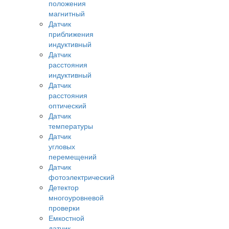
положения
магнитный
Датчик
приближения
индуктивный
Датчик
расстояния
индуктивный
Датчик
расстояния
оптический
Датчик
температуры
Датчик
угловых
перемещений
Датчик
фотоэлектрический
Детектор
многоуровневой
проверки
Емкостной
датчик