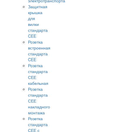
электротранспорта
Защитная
крышка
для
вилки
стандарта
CEE
Розетка
встроенная
стандарта
CEE
Розетка
стандарта
СЕЕ
кабельная
Розетка
стандарта
СЕЕ
накладного
монтажа
Розетка
стандарта
СЕЕ с