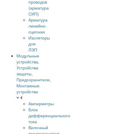
проводов
(арматура
СИП)
Арматура
линейно-
сцепная
Изоляторы
для
ЛЭП
Модульные
устройства,
Устройства
защиты,
Предохранители,
Монтажные
устройства
Амперметры
Блок
дифференциального
тока
Вилочный
предохранитель