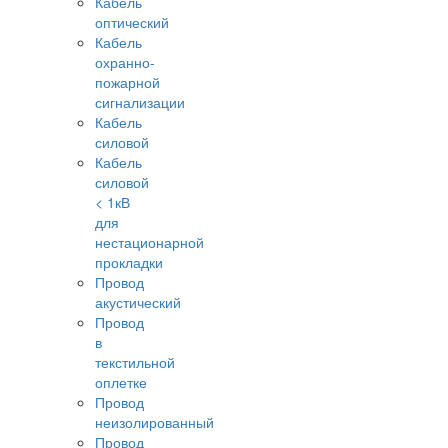
Кабель
оптический
Кабель
охранно-
пожарной
сигнализации
Кабель
силовой
Кабель
силовой
< 1кВ
для
нестационарной
прокладки
Провод
акустический
Провод
в
текстильной
оплетке
Провод
неизолированный
Провод