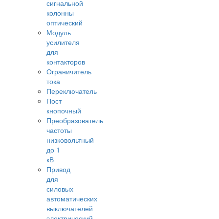
сигнальной
колонны
оптический
Модуль
усилителя
для
контакторов
Ограничитель
тока
Переключатель
Пост
кнопочный
Преобразователь
частоты
низковольтный
до 1
кВ
Привод
для
силовых
автоматических
выключателей
электрический