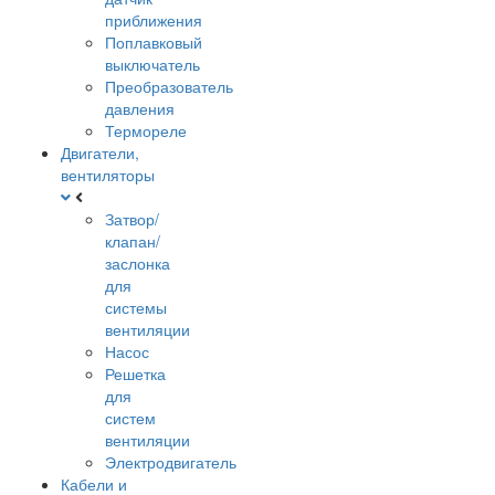
приближения
Поплавковый
выключатель
Преобразователь
давления
Термореле
Двигатели,
вентиляторы
Затвор/
клапан/
заслонка
для
системы
вентиляции
Насос
Решетка
для
систем
вентиляции
Электродвигатель
Кабели и