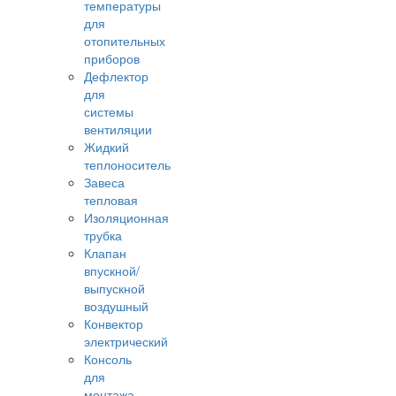
температуры
для
отопительных
приборов
Дефлектор
для
системы
вентиляции
Жидкий
теплоноситель
Завеса
тепловая
Изоляционная
трубка
Клапан
впускной/
выпускной
воздушный
Конвектор
электрический
Консоль
для
монтажа