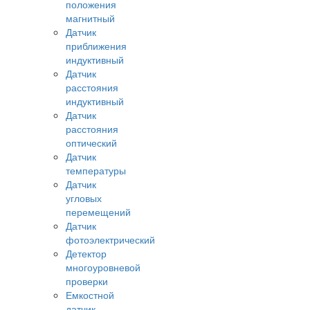
положения
магнитный
Датчик
приближения
индуктивный
Датчик
расстояния
индуктивный
Датчик
расстояния
оптический
Датчик
температуры
Датчик
угловых
перемещений
Датчик
фотоэлектрический
Детектор
многоуровневой
проверки
Емкостной
датчик