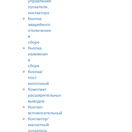
управления
пускателя,
контактора
Кнопка
аварийного
отключения
в
сборе
Кнопка
нажимная
в
сборе
Кнопка/
пост
кнопочный
Комплект
расширительных
выводов
Контакт
вспомогательный
Контактор/
магнитный
пускатель