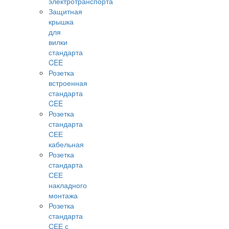
электротранспорта
Защитная
крышка
для
вилки
стандарта
CEE
Розетка
встроенная
стандарта
CEE
Розетка
стандарта
СЕЕ
кабельная
Розетка
стандарта
СЕЕ
накладного
монтажа
Розетка
стандарта
СЕЕ с