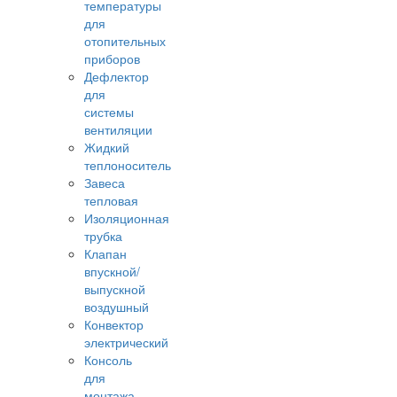
температуры
для
отопительных
приборов
Дефлектор
для
системы
вентиляции
Жидкий
теплоноситель
Завеса
тепловая
Изоляционная
трубка
Клапан
впускной/
выпускной
воздушный
Конвектор
электрический
Консоль
для
монтажа