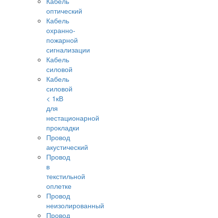
Кабель
оптический
Кабель
охранно-
пожарной
сигнализации
Кабель
силовой
Кабель
силовой
< 1кВ
для
нестационарной
прокладки
Провод
акустический
Провод
в
текстильной
оплетке
Провод
неизолированный
Провод