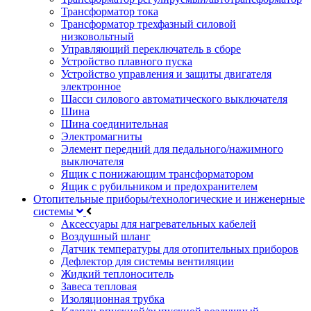
Трансформатор тока
Трансформатор трехфазный силовой
низковольтный
Управляющий переключатель в сборе
Устройство плавного пуска
Устройство управления и защиты двигателя
электронное
Шасси силового автоматического выключателя
Шина
Шина соединительная
Электромагниты
Элемент передний для педального/нажимного
выключателя
Ящик с понижающим трансформатором
Ящик с рубильником и предохранителем
Отопительные приборы/технологические и инженерные
системы
Аксессуары для нагревательных кабелей
Воздушный шланг
Датчик температуры для отопительных приборов
Дефлектор для системы вентиляции
Жидкий теплоноситель
Завеса тепловая
Изоляционная трубка