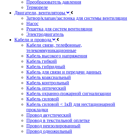
Преобразователь давления
Термореле
Двигатели, вентиляторы
Затвор/клапан/заслонка для системы вентиляции
Насос
Решетка для систем вентиляции
Электродвигатель
Кабели и провода
Кабели связи, телефонные,
телекоммуникационные
Кабель высокого напряжения
Кабель гибкий
Кабель гибридный
Кабель для связи и передачи данных
Кабель коаксиальный
Кабель контрольный
Кабель оптический
Кабель охранно-пожарной сигнализации
Кабель силовой
Кабель силовой < 1кВ для нестационарной
прокладки
Провод акустический
Провод в текстильной оплетке
Провод неизолированный
Провод одножильный