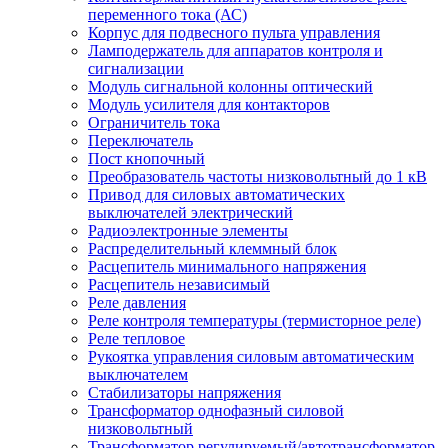
переменного тока (АС)
Корпус для подвесного пульта управления
Ламподержатель для аппаратов контроля и
сигнализации
Модуль сигнальной колонны оптический
Модуль усилителя для контакторов
Ограничитель тока
Переключатель
Пост кнопочный
Преобразователь частоты низковольтный до 1 кВ
Привод для силовых автоматических
выключателей электрический
Радиоэлектронные элементы
Распределительный клеммный блок
Расцепитель минимального напряжения
Расцепитель независимый
Реле давления
Реле контроля температуры (термисторное реле)
Реле тепловое
Рукоятка управления силовым автоматическим
выключателем
Стабилизаторы напряжения
Трансформатор однофазный силовой
низковольтный
Трансформатор регулируемый/автотрансформатор