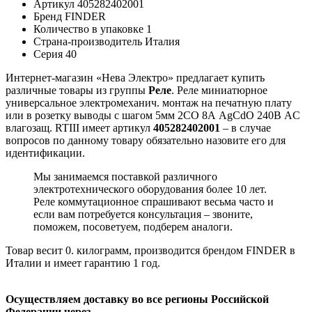
Артикул
405282402001
Бренд
FINDER
Количество в упаковке
1
Страна-производитель
Италия
Серия
40
Интернет-магазин «Нева Электро» предлагает купить
различные товары из группы
Реле
. Реле миниатюрное
универсальное электромеханич. монтаж на печатную плату
или в розетку выводы с шагом 5мм 2CO 8А AgCdO 240В AC
влагозащ. RTIII имеет артикул
405282402001
– в случае
вопросов по данному товару обязательно назовите его для
идентификации.
Мы занимаемся поставкой различного
электротехнического оборудования более 10 лет.
Реле коммутационное спрашивают весьма часто и
если вам потребуется консультация – звоните,
поможем, посоветуем, подберем аналоги.
Товар весит 0. килограмм, производится брендом FINDER в
Италии и имеет гарантию 1 год.
Осуществляем доставку во все регионы Российской
Федерации через