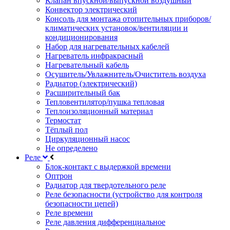
Клапан впускной/выпускной воздушный
Конвектор электрический
Консоль для монтажа отопительных приборов/
климатических установок/вентиляции и
кондиционирования
Набор для нагревательных кабелей
Нагреватель инфракрасный
Нагревательный кабель
Осушитель/Увлажнитель/Очиститель воздуха
Радиатор (электрический)
Расширительный бак
Тепловентилятор/пушка тепловая
Теплоизоляционный материал
Термостат
Тёплый пол
Циркуляционный насос
Не определено
Реле
Блок-контакт с выдержкой времени
Оптрон
Радиатор для твердотельного реле
Реле безопасности (устройство для контроля
безопасности цепей)
Реле времени
Реле давления дифференциальное