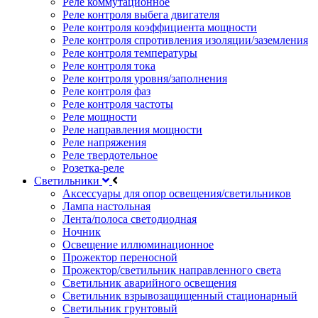
Реле коммутационное
Реле контроля выбега двигателя
Реле контроля коэффициента мощности
Реле контроля спротивления изоляции/заземления
Реле контроля температуры
Реле контроля тока
Реле контроля уровня/заполнения
Реле контроля фаз
Реле контроля частоты
Реле мощности
Реле направления мощности
Реле напряжения
Реле твердотельное
Розетка-реле
Светильники
Аксессуары для опор освещения/светильников
Лампа настольная
Лента/полоса светодиодная
Ночник
Освещение иллюминационное
Прожектор переносной
Прожектор/светильник направленного света
Светильник аварийного освещения
Светильник взрывозащищенный стационарный
Светильник грунтовый