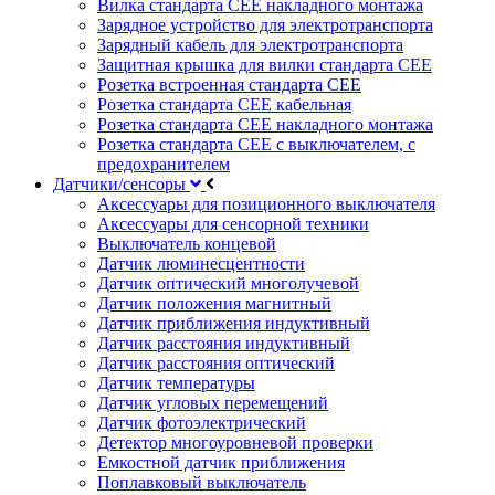
Вилка стандарта CEE накладного монтажа
Зарядное устройство для электротранспорта
Зарядный кабель для электротранспорта
Защитная крышка для вилки стандарта CEE
Розетка встроенная стандарта CEE
Розетка стандарта СЕЕ кабельная
Розетка стандарта СЕЕ накладного монтажа
Розетка стандарта СЕЕ с выключателем, с
предохранителем
Датчики/сенсоры
Аксессуары для позиционного выключателя
Аксессуары для сенсорной техники
Выключатель концевой
Датчик люминесцентности
Датчик оптический многолучевой
Датчик положения магнитный
Датчик приближения индуктивный
Датчик расстояния индуктивный
Датчик расстояния оптический
Датчик температуры
Датчик угловых перемещений
Датчик фотоэлектрический
Детектор многоуровневой проверки
Емкостной датчик приближения
Поплавковый выключатель