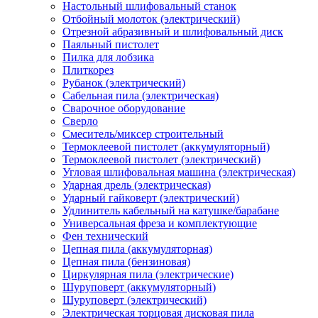
Настольный шлифовальный станок
Отбойный молоток (электрический)
Отрезной абразивный и шлифовальный диск
Паяльный пистолет
Пилка для лобзика
Плиткорез
Рубанок (электрический)
Сабельная пила (электрическая)
Сварочное оборудование
Сверло
Смеситель/миксер строительный
Термоклеевой пистолет (аккумуляторный)
Термоклеевой пистолет (электрический)
Угловая шлифовальная машина (электрическая)
Ударная дрель (электрическая)
Ударный гайковерт (электрический)
Удлинитель кабельный на катушке/барабане
Универсальная фреза и комплектующие
Фен технический
Цепная пила (аккумуляторная)
Цепная пила (бензиновая)
Циркулярная пила (электрические)
Шуруповерт (аккумуляторный)
Шуруповерт (электрический)
Электрическая торцовая дисковая пила