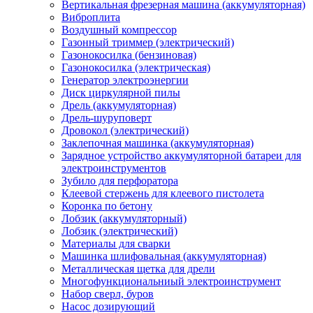
Вертикальная фрезерная машина (аккумуляторная)
Виброплита
Воздушный компрессор
Газонный триммер (электрический)
Газонокосилка (бензиновая)
Газонокосилка (электрическая)
Генератор электроэнергии
Диск циркулярной пилы
Дрель (аккумуляторная)
Дрель-шуруповерт
Дровокол (электрический)
Заклепочная машинка (аккумуляторная)
Зарядное устройство аккумуляторной батареи для
электроинструментов
Зубило для перфоратора
Клеевой стержень для клеевого пистолета
Коронка по бетону
Лобзик (аккумуляторный)
Лобзик (электрический)
Материалы для сварки
Машинка шлифовальная (аккумуляторная)
Металлическая щетка для дрели
Многофункциональниый электроинструмент
Набор сверл, буров
Насос дозирующий