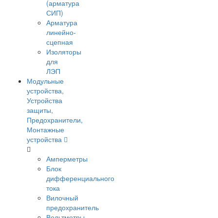
(арматура
СИП)
Арматура
линейно-
сцепная
Изоляторы
для
ЛЭП
Модульные
устройства,
Устройства
защиты,
Предохранители,
Монтажные
устройства
Амперметры
Блок
дифференциального
тока
Вилочный
предохранитель
Вольтметры