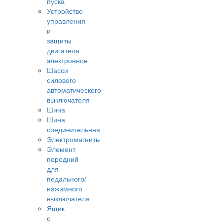
пуска
Устройство
управления
и
защиты
двигателя
электронное
Шасси
силового
автоматического
выключателя
Шина
Шина
соединительная
Электромагниты
Элемент
передний
для
педального/
нажимного
выключателя
Ящик
с