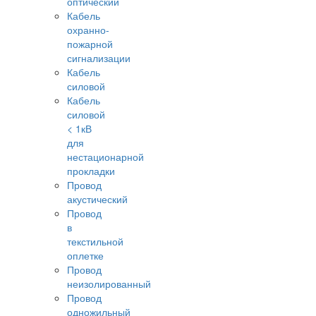
оптический
Кабель
охранно-
пожарной
сигнализации
Кабель
силовой
Кабель
силовой
< 1кВ
для
нестационарной
прокладки
Провод
акустический
Провод
в
текстильной
оплетке
Провод
неизолированный
Провод
одножильный