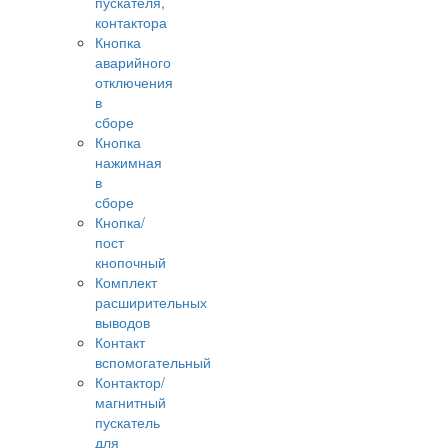
пускателя,
контактора
Кнопка
аварийного
отключения
в
сборе
Кнопка
нажимная
в
сборе
Кнопка/
пост
кнопочный
Комплект
расширительных
выводов
Контакт
вспомогательный
Контактор/
магнитный
пускатель
для