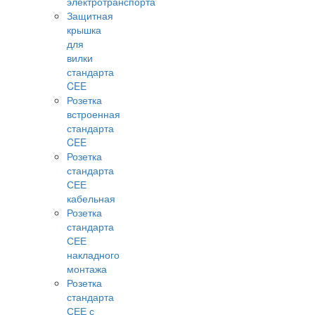
электротранспорта
Защитная
крышка
для
вилки
стандарта
CEE
Розетка
встроенная
стандарта
CEE
Розетка
стандарта
СЕЕ
кабельная
Розетка
стандарта
СЕЕ
накладного
монтажа
Розетка
стандарта
СЕЕ с