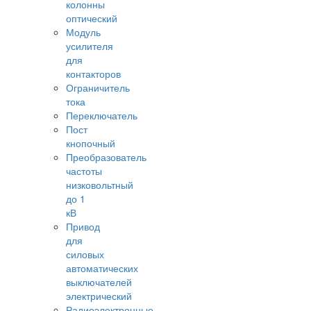
колонны
оптический
Модуль
усилителя
для
контакторов
Ограничитель
тока
Переключатель
Пост
кнопочный
Преобразователь
частоты
низковольтный
до 1
кВ
Привод
для
силовых
автоматических
выключателей
электрический
Радиоэлектронные