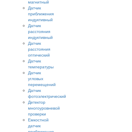
магнитный
Датчик
приближения
индуктивный
Датчик
расстояния
индуктивный
Датчик
расстояния
оптический
Датчик
температуры
Датчик
угловых
перемещений
Датчик
фотоэлектрический
Детектор
многоуровневой
проверки
Емкостной
датчик
приближения