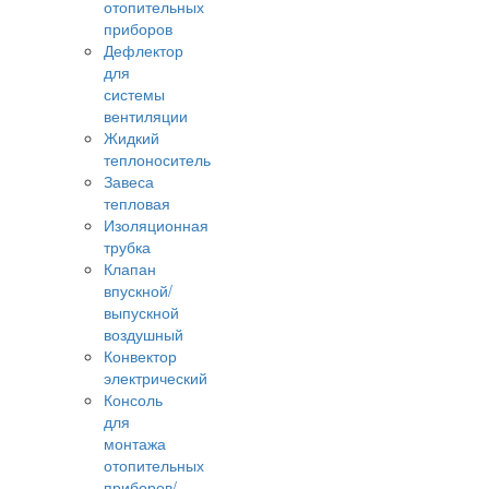
отопительных
приборов
Дефлектор
для
системы
вентиляции
Жидкий
теплоноситель
Завеса
тепловая
Изоляционная
трубка
Клапан
впускной/
выпускной
воздушный
Конвектор
электрический
Консоль
для
монтажа
отопительных
приборов/