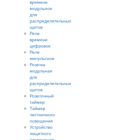
времени
модульное
для
распределительных
щитов
Реле
времени
цифровое
Реле
импульсное
Розетка
модульная
для
распределительных
щитов
Розеточный
таймер
Таймер
лестничного
освещения
Устройство
защитного
отключения