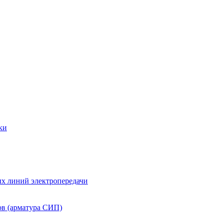
ки
х линий электропередачи
ов (арматура СИП)