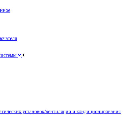
онное
ючателя
 системы
атических установок/вентиляции и кондиционирования