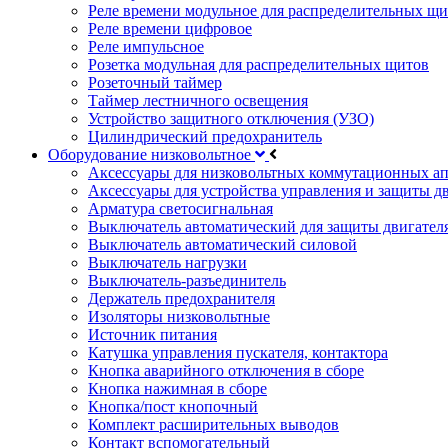
Реле времени модульное для распределительных щ
Реле времени цифровое
Реле импульсное
Розетка модульная для распределительных щитов
Розеточный таймер
Таймер лестничного освещения
Устройство защитного отключения (УЗО)
Цилиндрический предохранитель
Оборудование низковольтное
Аксессуары для низковольтных коммутационных а
Аксессуары для устройства управления и защиты д
Арматура светосигнальная
Выключатель автоматический для защиты двигател
Выключатель автоматический силовой
Выключатель нагрузки
Выключатель-разъединитель
Держатель предохранителя
Изоляторы низковольтные
Источник питания
Катушка управления пускателя, контактора
Кнопка аварийного отключения в сборе
Кнопка нажимная в сборе
Кнопка/пост кнопочный
Комплект расширительных выводов
Контакт вспомогательный