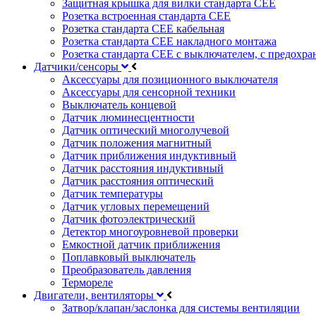
Защитная крышка для вилки стандарта CEE
Розетка встроенная стандарта CEE
Розетка стандарта СЕЕ кабельная
Розетка стандарта СЕЕ накладного монтажа
Розетка стандарта СЕЕ с выключателем, с предохра
Датчики/сенсоры
Аксессуары для позиционного выключателя
Аксессуары для сенсорной техники
Выключатель концевой
Датчик люминесцентности
Датчик оптический многолучевой
Датчик положения магнитный
Датчик приближения индуктивный
Датчик расстояния индуктивный
Датчик расстояния оптический
Датчик температуры
Датчик угловых перемещений
Датчик фотоэлектрический
Детектор многоуровневой проверки
Емкостной датчик приближения
Поплавковый выключатель
Преобразователь давления
Термореле
Двигатели, вентиляторы
Затвор/клапан/заслонка для системы вентиляции