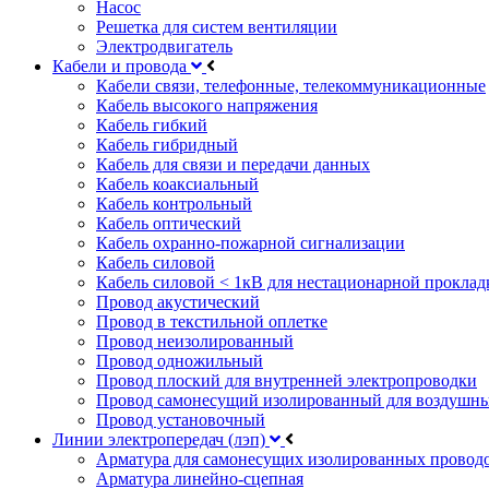
Насос
Решетка для систем вентиляции
Электродвигатель
Кабели и провода
Кабели связи, телефонные, телекоммуникационные
Кабель высокого напряжения
Кабель гибкий
Кабель гибридный
Кабель для связи и передачи данных
Кабель коаксиальный
Кабель контрольный
Кабель оптический
Кабель охранно-пожарной сигнализации
Кабель силовой
Кабель силовой < 1кВ для нестационарной проклад
Провод акустический
Провод в текстильной оплетке
Провод неизолированный
Провод одножильный
Провод плоский для внутренней электропроводки
Провод самонесущий изолированный для воздушны
Провод установочный
Линии электропередач (лэп)
Арматура для самонесущих изолированных провод
Арматура линейно-сцепная