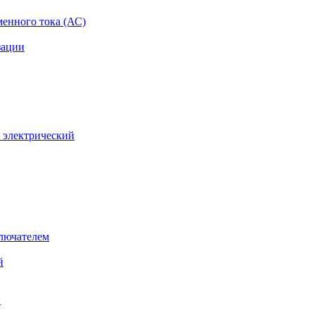
менного тока (АС)
зации
 электрический
лючателем
й
й