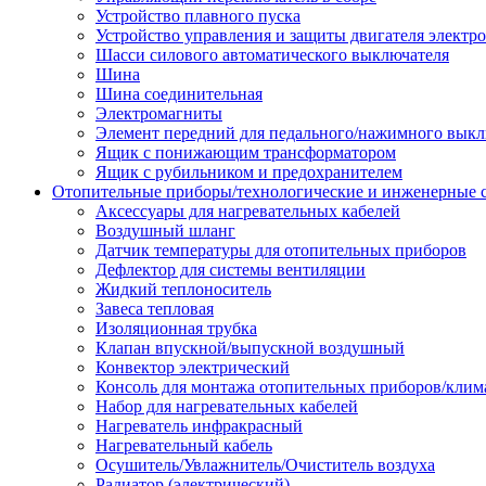
Устройство плавного пуска
Устройство управления и защиты двигателя электр
Шасси силового автоматического выключателя
Шина
Шина соединительная
Электромагниты
Элемент передний для педального/нажимного выкл
Ящик с понижающим трансформатором
Ящик с рубильником и предохранителем
Отопительные приборы/технологические и инженерные
Аксессуары для нагревательных кабелей
Воздушный шланг
Датчик температуры для отопительных приборов
Дефлектор для системы вентиляции
Жидкий теплоноситель
Завеса тепловая
Изоляционная трубка
Клапан впускной/выпускной воздушный
Конвектор электрический
Консоль для монтажа отопительных приборов/клим
Набор для нагревательных кабелей
Нагреватель инфракрасный
Нагревательный кабель
Осушитель/Увлажнитель/Очиститель воздуха
Радиатор (электрический)