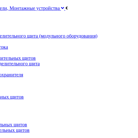
тели, Монтажные устройства
делительного щита (модульного оборудования)
тока
лительных щитов
делительного щита
охранителя
ьных щитов
ельных щитов
тельных щитов