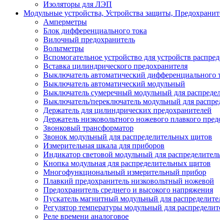
Изоляторы для ЛЭП
Модульные устройства, Устройства защиты, Предохрани
Амперметры
Блок дифференциального тока
Вилочный предохранитель
Вольтметры
Вспомогательное устройство для устройств распре
Вставка цилиндрического предохранителя
Выключатель автоматический дифференциального 
Выключатель автоматический модульный
Выключатель сумеречный модульный для распреде
Выключатель/переключатель модульный для распре
Держатель для цилиндрических предохранителей
Держатель низковольтного ножевого плавкого пред
Звонковый трансформатор
Звонок модульный для распределительных щитов
Измерительная шкала для приборов
Индикатор световой модульный для распределител
Кнопка модульная для распределительных щитов
Многофункциональный измерительный прибор
Плавкий предохранитель низковольтный ножевой
Предохранитель среднего и высокого напряжения
Пускатель магнитный модульный для распределит
Регулятор температуры модульный для распредели
Реле времени аналоговое