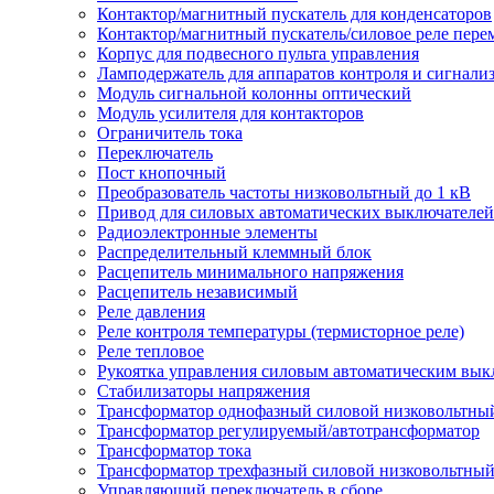
Контактор/магнитный пускатель для конденсаторов
Контактор/магнитный пускатель/силовое реле пере
Корпус для подвесного пульта управления
Ламподержатель для аппаратов контроля и сигнали
Модуль сигнальной колонны оптический
Модуль усилителя для контакторов
Ограничитель тока
Переключатель
Пост кнопочный
Преобразователь частоты низковольтный до 1 кВ
Привод для силовых автоматических выключателей
Радиоэлектронные элементы
Распределительный клеммный блок
Расцепитель минимального напряжения
Расцепитель независимый
Реле давления
Реле контроля температуры (термисторное реле)
Реле тепловое
Рукоятка управления силовым автоматическим вык
Стабилизаторы напряжения
Трансформатор однофазный силовой низковольтны
Трансформатор регулируемый/автотрансформатор
Трансформатор тока
Трансформатор трехфазный силовой низковольтны
Управляющий переключатель в сборе