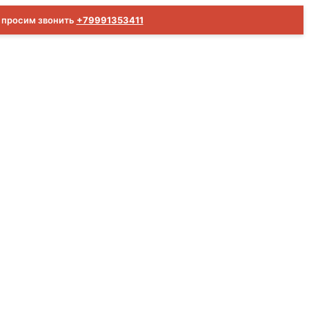
м просим звонить
+79991353411