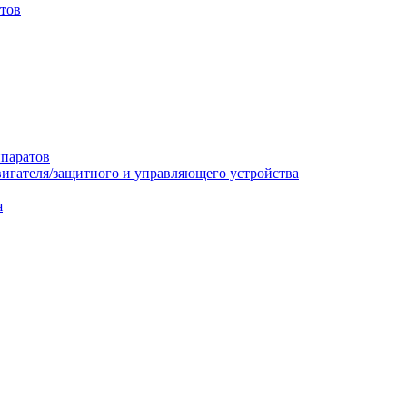
итов
ппаратов
вигателя/защитного и управляющего устройства
я