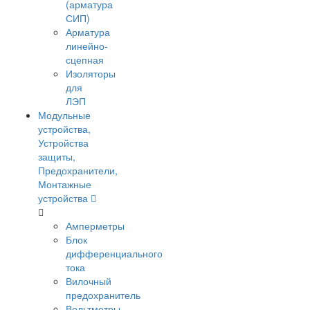
(арматура
СИП)
Арматура
линейно-
сцепная
Изоляторы
для
ЛЭП
Модульные
устройства,
Устройства
защиты,
Предохранители,
Монтажные
устройства
Амперметры
Блок
дифференциального
тока
Вилочный
предохранитель
Вольтметры