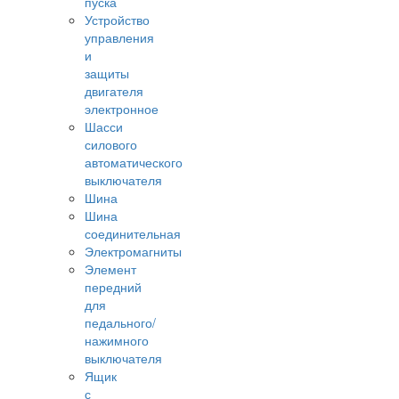
пуска
Устройство
управления
и
защиты
двигателя
электронное
Шасси
силового
автоматического
выключателя
Шина
Шина
соединительная
Электромагниты
Элемент
передний
для
педального/
нажимного
выключателя
Ящик
с