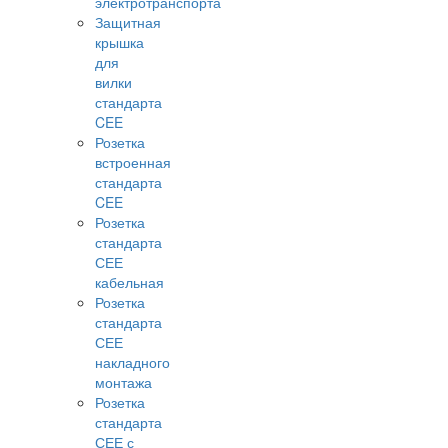
электротранспорта
Защитная
крышка
для
вилки
стандарта
CEE
Розетка
встроенная
стандарта
CEE
Розетка
стандарта
СЕЕ
кабельная
Розетка
стандарта
СЕЕ
накладного
монтажа
Розетка
стандарта
СЕЕ с