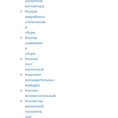
пускателя,
контактора
Кнопка
аварийного
отключения
в
сборе
Кнопка
нажимная
в
сборе
Кнопка/
пост
кнопочный
Комплект
расширительных
выводов
Контакт
вспомогательный
Контактор/
магнитный
пускатель
для