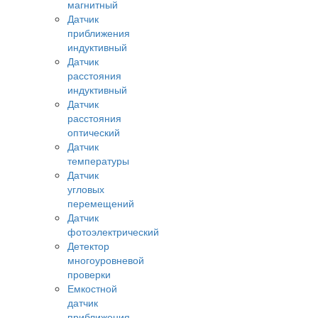
магнитный
Датчик
приближения
индуктивный
Датчик
расстояния
индуктивный
Датчик
расстояния
оптический
Датчик
температуры
Датчик
угловых
перемещений
Датчик
фотоэлектрический
Детектор
многоуровневой
проверки
Емкостной
датчик
приближения