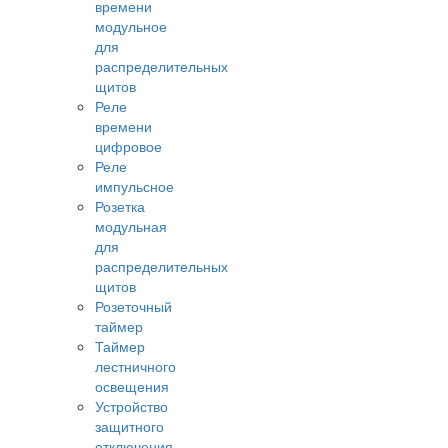
времени
модульное
для
распределительных
щитов
Реле
времени
цифровое
Реле
импульсное
Розетка
модульная
для
распределительных
щитов
Розеточный
таймер
Таймер
лестничного
освещения
Устройство
защитного
отключения