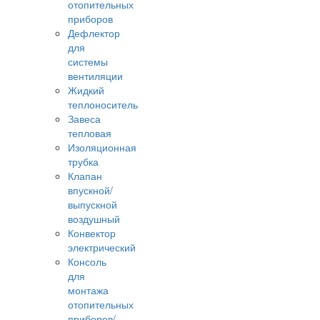
отопительных
приборов
Дефлектор
для
системы
вентиляции
Жидкий
теплоноситель
Завеса
тепловая
Изоляционная
трубка
Клапан
впускной/
выпускной
воздушный
Конвектор
электрический
Консоль
для
монтажа
отопительных
приборов/