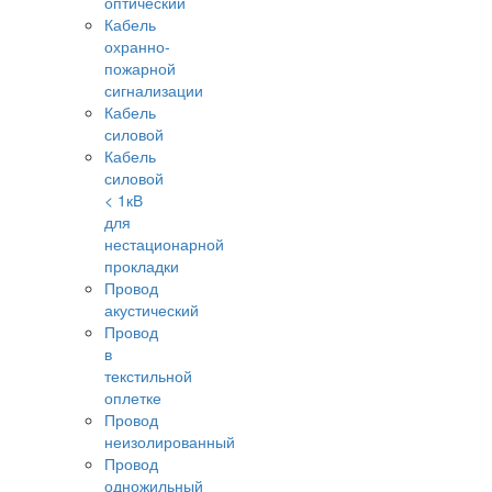
оптический
Кабель
охранно-
пожарной
сигнализации
Кабель
силовой
Кабель
силовой
< 1кВ
для
нестационарной
прокладки
Провод
акустический
Провод
в
текстильной
оплетке
Провод
неизолированный
Провод
одножильный