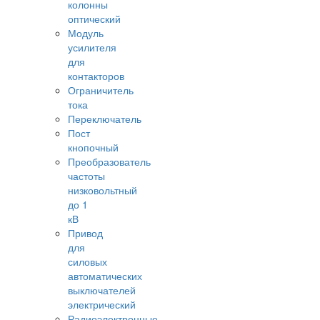
колонны
оптический
Модуль
усилителя
для
контакторов
Ограничитель
тока
Переключатель
Пост
кнопочный
Преобразователь
частоты
низковольтный
до 1
кВ
Привод
для
силовых
автоматических
выключателей
электрический
Радиоэлектронные