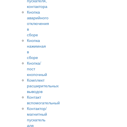
пускателя,
контактора
Кнопка
аварийного
отключения
в
сборе
Кнопка
нажимная
в
сборе
Кнопка/
пост
кнопочный
Комплект
расширительных
выводов
Контакт
вспомогательный
Контактор/
магнитный
пускатель
для