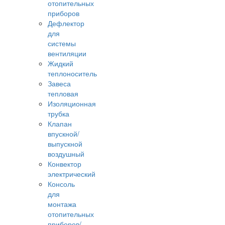
отопительных
приборов
Дефлектор
для
системы
вентиляции
Жидкий
теплоноситель
Завеса
тепловая
Изоляционная
трубка
Клапан
впускной/
выпускной
воздушный
Конвектор
электрический
Консоль
для
монтажа
отопительных
приборов/