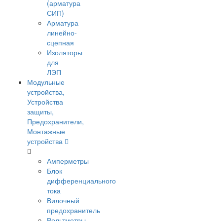
(арматура
СИП)
Арматура
линейно-
сцепная
Изоляторы
для
ЛЭП
Модульные
устройства,
Устройства
защиты,
Предохранители,
Монтажные
устройства
Амперметры
Блок
дифференциального
тока
Вилочный
предохранитель
Вольтметры