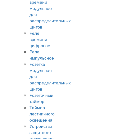
времени
модульное
для
распределительных
щитов
Реле
времени
цифровое
Реле
импульсное
Розетка
модульная
для
распределительных
щитов
Розеточный
таймер
Таймер
лестничного
освещения
Устройство
защитного
отключения