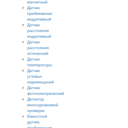
магнитный
Датчик
приближения
индуктивный
Датчик
расстояния
индуктивный
Датчик
расстояния
оптический
Датчик
температуры
Датчик
угловых
перемещений
Датчик
фотоэлектрический
Детектор
многоуровневой
проверки
Емкостной
датчик
приближения