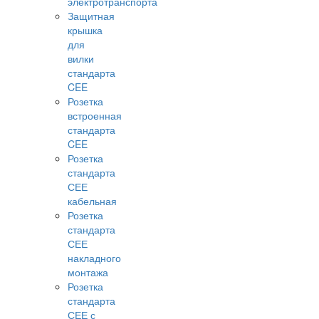
электротранспорта
Защитная
крышка
для
вилки
стандарта
CEE
Розетка
встроенная
стандарта
CEE
Розетка
стандарта
СЕЕ
кабельная
Розетка
стандарта
СЕЕ
накладного
монтажа
Розетка
стандарта
СЕЕ с