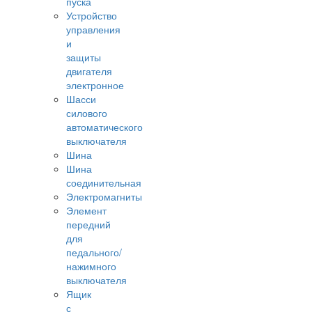
пуска
Устройство
управления
и
защиты
двигателя
электронное
Шасси
силового
автоматического
выключателя
Шина
Шина
соединительная
Электромагниты
Элемент
передний
для
педального/
нажимного
выключателя
Ящик
с