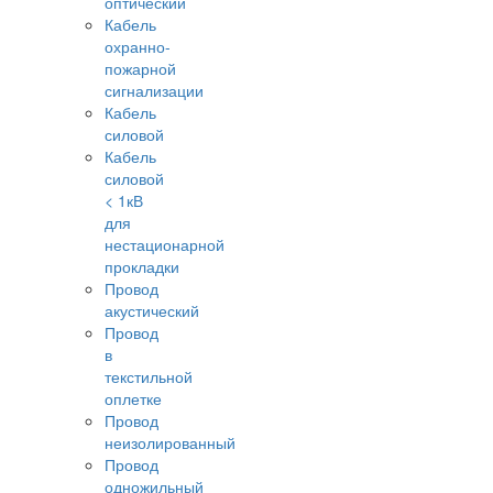
оптический
Кабель
охранно-
пожарной
сигнализации
Кабель
силовой
Кабель
силовой
< 1кВ
для
нестационарной
прокладки
Провод
акустический
Провод
в
текстильной
оплетке
Провод
неизолированный
Провод
одножильный