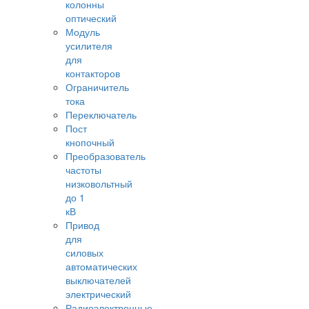
колонны
оптический
Модуль
усилителя
для
контакторов
Ограничитель
тока
Переключатель
Пост
кнопочный
Преобразователь
частоты
низковольтный
до 1
кВ
Привод
для
силовых
автоматических
выключателей
электрический
Радиоэлектронные