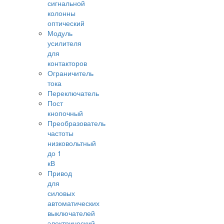
сигнальной
колонны
оптический
Модуль
усилителя
для
контакторов
Ограничитель
тока
Переключатель
Пост
кнопочный
Преобразователь
частоты
низковольтный
до 1
кВ
Привод
для
силовых
автоматических
выключателей
электрический