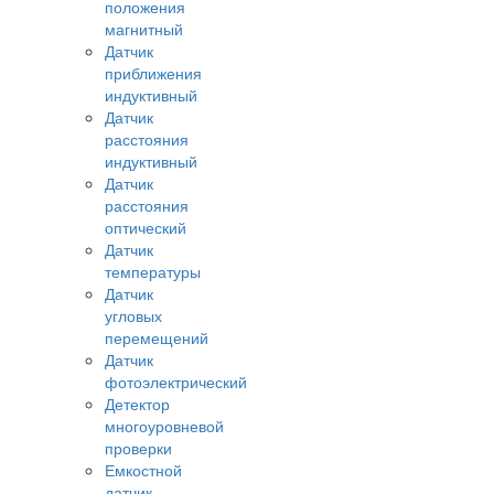
положения
магнитный
Датчик
приближения
индуктивный
Датчик
расстояния
индуктивный
Датчик
расстояния
оптический
Датчик
температуры
Датчик
угловых
перемещений
Датчик
фотоэлектрический
Детектор
многоуровневой
проверки
Емкостной
датчик