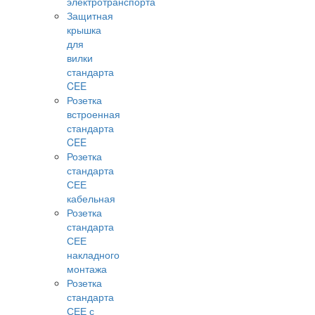
электротранспорта
Защитная
крышка
для
вилки
стандарта
CEE
Розетка
встроенная
стандарта
CEE
Розетка
стандарта
СЕЕ
кабельная
Розетка
стандарта
СЕЕ
накладного
монтажа
Розетка
стандарта
СЕЕ с