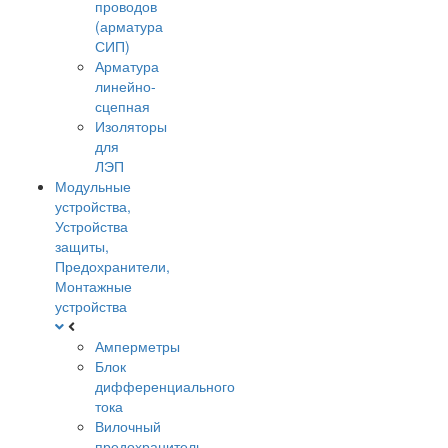
проводов
(арматура
СИП)
Арматура
линейно-
сцепная
Изоляторы
для
ЛЭП
Модульные
устройства,
Устройства
защиты,
Предохранители,
Монтажные
устройства
Амперметры
Блок
дифференциального
тока
Вилочный
предохранитель