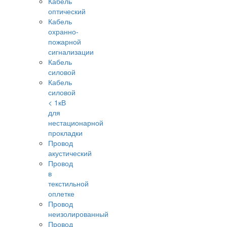
Кабель
оптический
Кабель
охранно-
пожарной
сигнализации
Кабель
силовой
Кабель
силовой
< 1кВ
для
нестационарной
прокладки
Провод
акустический
Провод
в
текстильной
оплетке
Провод
неизолированный
Провод