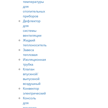
температуры
для
отопительных
приборов
Дефлектор
для
системы
вентиляции
Жидкий
теплоноситель
Завеса
тепловая
Изоляционная
трубка
Клапан
впускной/
выпускной
воздушный
Конвектор
электрический
Консоль
для
монтажа