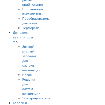
приближения
Поплавковый
выключатель
Преобразователь
давления
Термореле
Двигатели,
вентиляторы
Затвор/
клапан/
заслонка
для
системы
вентиляции
Насос
Решетка
для
систем
вентиляции
Электродвигатель
Кабели и