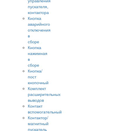
управления
пускателя,
контактора
Кнопка
аварийного
отключения
в
сборе
Кнопка
нажимная
в
сборе
Кнопка/
пост
кнопочный
Комплект
расширительных
выводов
Контакт
вспомогательный
Контактор/
магнитный
пускатель