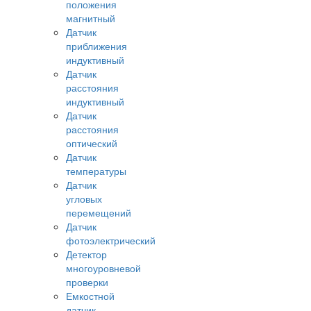
положения
магнитный
Датчик
приближения
индуктивный
Датчик
расстояния
индуктивный
Датчик
расстояния
оптический
Датчик
температуры
Датчик
угловых
перемещений
Датчик
фотоэлектрический
Детектор
многоуровневой
проверки
Емкостной
датчик