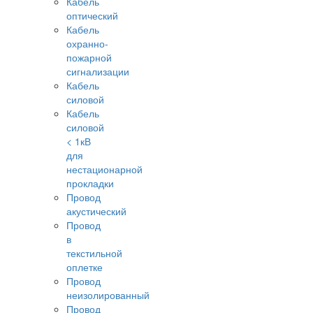
Кабель
оптический
Кабель
охранно-
пожарной
сигнализации
Кабель
силовой
Кабель
силовой
< 1кВ
для
нестационарной
прокладки
Провод
акустический
Провод
в
текстильной
оплетке
Провод
неизолированный
Провод