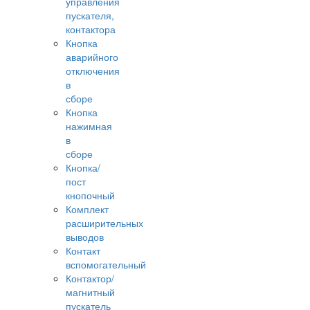
управления
пускателя,
контактора
Кнопка
аварийного
отключения
в
сборе
Кнопка
нажимная
в
сборе
Кнопка/
пост
кнопочный
Комплект
расширительных
выводов
Контакт
вспомогательный
Контактор/
магнитный
пускатель