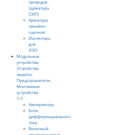
проводов
(арматура
СИП)
Арматура
линейно-
сцепная
Изоляторы
для
ЛЭП
Модульные
устройства,
Устройства
защиты,
Предохранители,
Монтажные
устройства
Амперметры
Блок
дифференциального
тока
Вилочный
предохранитель