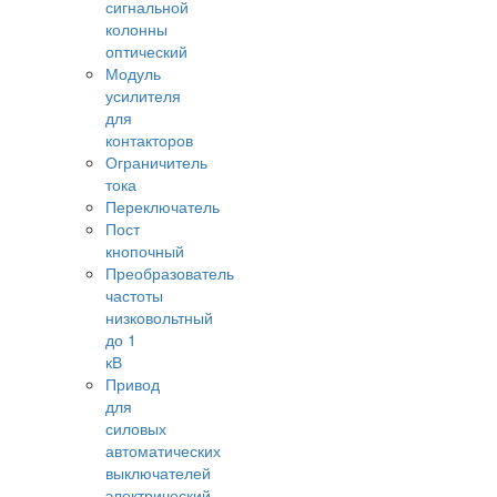
сигнальной
колонны
оптический
Модуль
усилителя
для
контакторов
Ограничитель
тока
Переключатель
Пост
кнопочный
Преобразователь
частоты
низковольтный
до 1
кВ
Привод
для
силовых
автоматических
выключателей
электрический