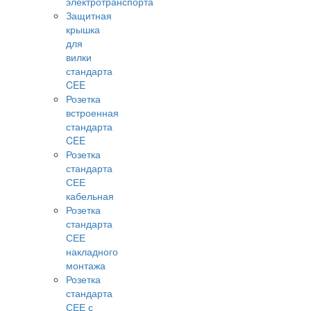
электротранспорта
Защитная
крышка
для
вилки
стандарта
CEE
Розетка
встроенная
стандарта
CEE
Розетка
стандарта
СЕЕ
кабельная
Розетка
стандарта
СЕЕ
накладного
монтажа
Розетка
стандарта
СЕЕ с