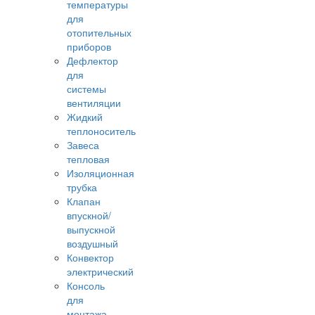
температуры
для
отопительных
приборов
Дефлектор
для
системы
вентиляции
Жидкий
теплоноситель
Завеса
тепловая
Изоляционная
трубка
Клапан
впускной/
выпускной
воздушный
Конвектор
электрический
Консоль
для
монтажа