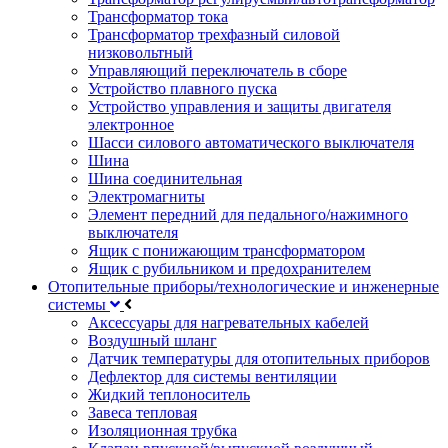
Трансформатор тока
Трансформатор трехфазный силовой
низковольтный
Управляющий переключатель в сборе
Устройство плавного пуска
Устройство управления и защиты двигателя
электронное
Шасси силового автоматического выключателя
Шина
Шина соединительная
Электромагниты
Элемент передний для педального/нажимного
выключателя
Ящик с понижающим трансформатором
Ящик с рубильником и предохранителем
Отопительные приборы/технологические и инженерные
системы
Аксессуары для нагревательных кабелей
Воздушный шланг
Датчик температуры для отопительных приборов
Дефлектор для системы вентиляции
Жидкий теплоноситель
Завеса тепловая
Изоляционная трубка