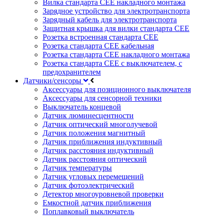
Вилка стандарта CEE накладного монтажа
Зарядное устройство для электротранспорта
Зарядный кабель для электротранспорта
Защитная крышка для вилки стандарта CEE
Розетка встроенная стандарта CEE
Розетка стандарта СЕЕ кабельная
Розетка стандарта СЕЕ накладного монтажа
Розетка стандарта СЕЕ с выключателем, с
предохранителем
Датчики/сенсоры
Аксессуары для позиционного выключателя
Аксессуары для сенсорной техники
Выключатель концевой
Датчик люминесцентности
Датчик оптический многолучевой
Датчик положения магнитный
Датчик приближения индуктивный
Датчик расстояния индуктивный
Датчик расстояния оптический
Датчик температуры
Датчик угловых перемещений
Датчик фотоэлектрический
Детектор многоуровневой проверки
Емкостной датчик приближения
Поплавковый выключатель