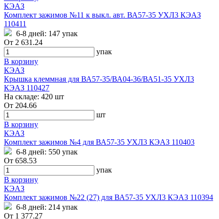
КЭАЗ
Комплект зажимов №11 к выкл. авт. ВА57-35 УХЛ3 КЭАЗ
110411
6-8 дней:
147 упак
От
2 631.24
упак
В корзину
КЭАЗ
Крышка клеммная для ВА57-35/ВА04-36/ВА51-35 УХЛ3
КЭАЗ 110427
На складе:
420 шт
От
204.66
шт
В корзину
КЭАЗ
Комплект зажимов №4 для ВА57-35 УХЛ3 КЭАЗ 110403
6-8 дней:
550 упак
От
658.53
упак
В корзину
КЭАЗ
Комплект зажимов №22 (27) для ВА57-35 УХЛ3 КЭАЗ 110394
6-8 дней:
214 упак
От
1 377.27