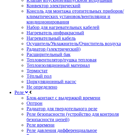
Клапан впускной/выпускной воздушный
Конвектор электрический
Консоль для монтажа отопительных приборов/
климатических установок/вентиляции и
кондиционирования
Набор для нагревательных кабелей
Нагреватель инфракрасный
Нагревательный кабель
Осушитель/Увлажнитель/Очиститель воздуха
Радиатор (электрический)
Расширительный бак
Тепловентилятор/пушка тепловая
Теплоизоляционный материал
Термостат
Тёплый пол
Циркуляционный насос
Не определено
Реле
Блок-контакт с выдержкой времени
Оптрон
Радиатор для твердотельного реле
Реле безопасности (устройство для контроля
безопасности цепей)
Реле времени
Реле давления дифференциальное