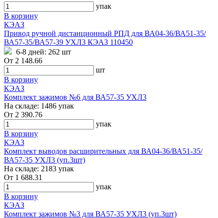
упак
В корзину
КЭАЗ
Привод ручной дистанционный РПД для ВА04-36/ВА51-35/
ВА57-35/ВА57-39 УХЛ3 КЭАЗ 110450
6-8 дней:
262 шт
От
2 148.66
шт
В корзину
КЭАЗ
Комплект зажимов №6 для ВА57-35 УХЛ3
На складе:
1486 упак
От
2 390.76
упак
В корзину
КЭАЗ
Комплект выводов расширительных для ВА04-36/ВА51-35/
ВА57-35 УХЛ3 (уп.3шт)
На складе:
2183 упак
От
1 688.31
упак
В корзину
КЭАЗ
Комплект зажимов №3 для ВА57-35 УХЛ3 (уп.3шт)