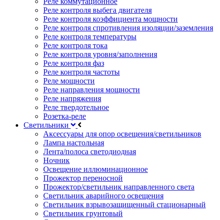
Реле коммутационное
Реле контроля выбега двигателя
Реле контроля коэффициента мощности
Реле контроля спротивления изоляции/заземления
Реле контроля температуры
Реле контроля тока
Реле контроля уровня/заполнения
Реле контроля фаз
Реле контроля частоты
Реле мощности
Реле направления мощности
Реле напряжения
Реле твердотельное
Розетка-реле
Светильники
Аксессуары для опор освещения/светильников
Лампа настольная
Лента/полоса светодиодная
Ночник
Освещение иллюминационное
Прожектор переносной
Прожектор/светильник направленного света
Светильник аварийного освещения
Светильник взрывозащищенный стационарный
Светильник грунтовый