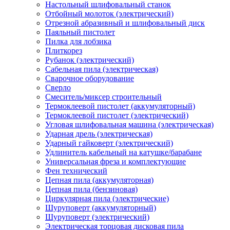
Настольный шлифовальный станок
Отбойный молоток (электрический)
Отрезной абразивный и шлифовальный диск
Паяльный пистолет
Пилка для лобзика
Плиткорез
Рубанок (электрический)
Сабельная пила (электрическая)
Сварочное оборудование
Сверло
Смеситель/миксер строительный
Термоклеевой пистолет (аккумуляторный)
Термоклеевой пистолет (электрический)
Угловая шлифовальная машина (электрическая)
Ударная дрель (электрическая)
Ударный гайковерт (электрический)
Удлинитель кабельный на катушке/барабане
Универсальная фреза и комплектующие
Фен технический
Цепная пила (аккумуляторная)
Цепная пила (бензиновая)
Циркулярная пила (электрические)
Шуруповерт (аккумуляторный)
Шуруповерт (электрический)
Электрическая торцовая дисковая пила