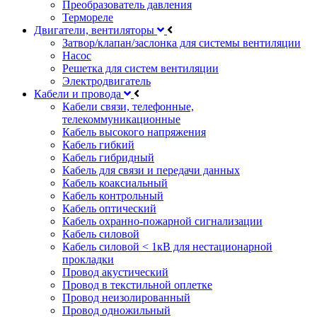
Преобразователь давления
Термореле
Двигатели, вентиляторы
Затвор/клапан/заслонка для системы вентиляции
Насос
Решетка для систем вентиляции
Электродвигатель
Кабели и провода
Кабели связи, телефонные,
телекоммуникационные
Кабель высокого напряжения
Кабель гибкий
Кабель гибридный
Кабель для связи и передачи данных
Кабель коаксиальный
Кабель контрольный
Кабель оптический
Кабель охранно-пожарной сигнализации
Кабель силовой
Кабель силовой < 1кВ для нестационарной
прокладки
Провод акустический
Провод в текстильной оплетке
Провод неизолированный
Провод одножильный