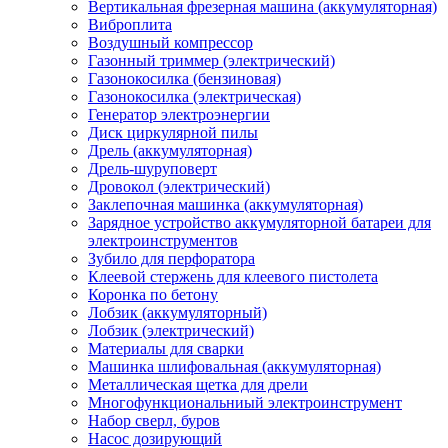
Вертикальная фрезерная машина (аккумуляторная)
Виброплита
Воздушный компрессор
Газонный триммер (электрический)
Газонокосилка (бензиновая)
Газонокосилка (электрическая)
Генератор электроэнергии
Диск циркулярной пилы
Дрель (аккумуляторная)
Дрель-шуруповерт
Дровокол (электрический)
Заклепочная машинка (аккумуляторная)
Зарядное устройство аккумуляторной батареи для
электроинструментов
Зубило для перфоратора
Клеевой стержень для клеевого пистолета
Коронка по бетону
Лобзик (аккумуляторный)
Лобзик (электрический)
Материалы для сварки
Машинка шлифовальная (аккумуляторная)
Металлическая щетка для дрели
Многофункциональниый электроинструмент
Набор сверл, буров
Насос дозирующий