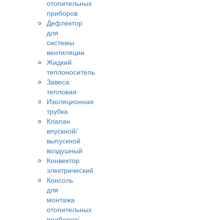
отопительных
приборов
Дефлектор
для
системы
вентиляции
Жидкий
теплоноситель
Завеса
тепловая
Изоляционная
трубка
Клапан
впускной/
выпускной
воздушный
Конвектор
электрический
Консоль
для
монтажа
отопительных
приборов/