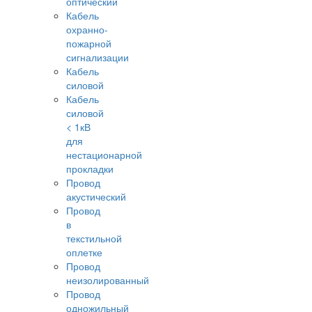
оптический
Кабель
охранно-
пожарной
сигнализации
Кабель
силовой
Кабель
силовой
< 1кВ
для
нестационарной
прокладки
Провод
акустический
Провод
в
текстильной
оплетке
Провод
неизолированный
Провод
одножильный