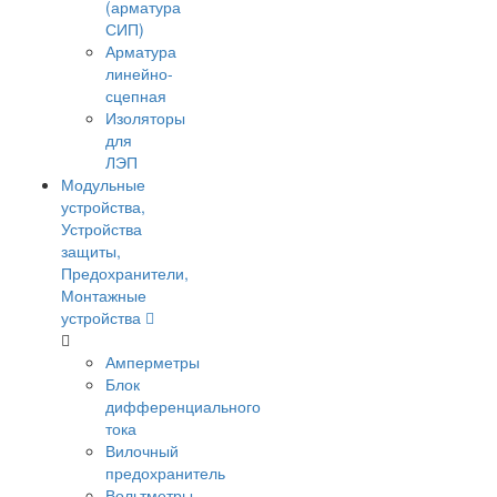
(арматура
СИП)
Арматура
линейно-
сцепная
Изоляторы
для
ЛЭП
Модульные
устройства,
Устройства
защиты,
Предохранители,
Монтажные
устройства
Амперметры
Блок
дифференциального
тока
Вилочный
предохранитель
Вольтметры