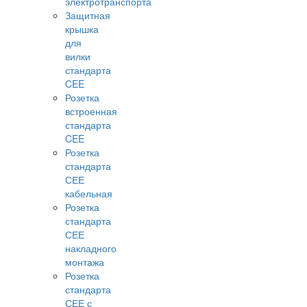
электротранспорта
Защитная
крышка
для
вилки
стандарта
CEE
Розетка
встроенная
стандарта
CEE
Розетка
стандарта
СЕЕ
кабельная
Розетка
стандарта
СЕЕ
накладного
монтажа
Розетка
стандарта
СЕЕ с