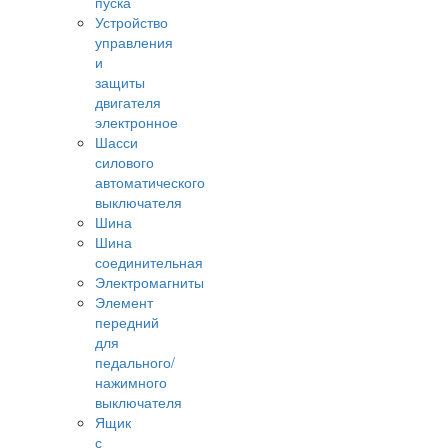
пуска
Устройство
управления
и
защиты
двигателя
электронное
Шасси
силового
автоматического
выключателя
Шина
Шина
соединительная
Электромагниты
Элемент
передний
для
педального/
нажимного
выключателя
Ящик
с