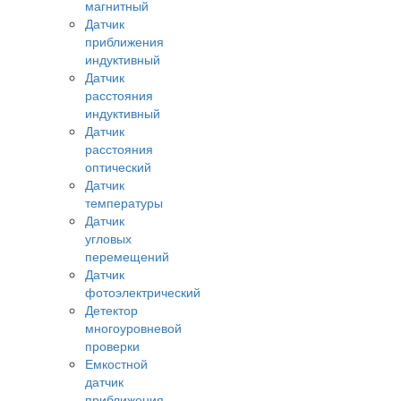
магнитный
Датчик
приближения
индуктивный
Датчик
расстояния
индуктивный
Датчик
расстояния
оптический
Датчик
температуры
Датчик
угловых
перемещений
Датчик
фотоэлектрический
Детектор
многоуровневой
проверки
Емкостной
датчик
приближения