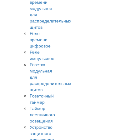
времени
модульное
для
распределительных
щитов
Реле
времени
цифровое
Реле
импульсное
Розетка
модульная
для
распределительных
щитов
Розеточный
таймер
Таймер
лестничного
освещения
Устройство
защитного
отключения