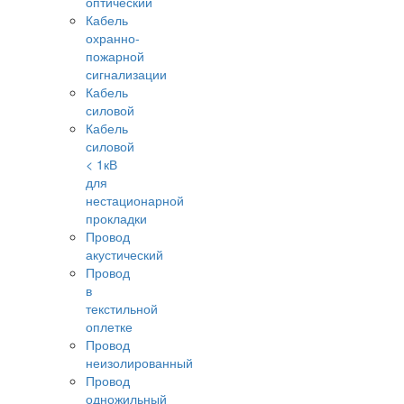
оптический
Кабель
охранно-
пожарной
сигнализации
Кабель
силовой
Кабель
силовой
< 1кВ
для
нестационарной
прокладки
Провод
акустический
Провод
в
текстильной
оплетке
Провод
неизолированный
Провод
одножильный