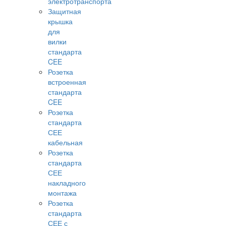
электротранспорта
Защитная
крышка
для
вилки
стандарта
CEE
Розетка
встроенная
стандарта
CEE
Розетка
стандарта
СЕЕ
кабельная
Розетка
стандарта
СЕЕ
накладного
монтажа
Розетка
стандарта
СЕЕ с