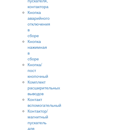
пускателя,
контактора
Кнопка
аварийного
отключения
в
сборе
Кнопка
нажимная
в
сборе
Кнопка/
пост
кнопочный
Комплект
расширительных
выводов
Контакт
вспомогательный
Контактор/
магнитный
пускатель
для