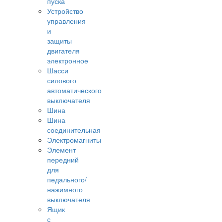
пуска
Устройство
управления
и
защиты
двигателя
электронное
Шасси
силового
автоматического
выключателя
Шина
Шина
соединительная
Электромагниты
Элемент
передний
для
педального/
нажимного
выключателя
Ящик
с