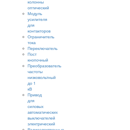
колонны
оптический
Модуль
усилителя
для
контакторов
Ограничитель
тока
Переключатель
Пост
кнопочный
Преобразователь
частоты
низковольтный
до 1
кВ
Привод
для
силовых
автоматических
выключателей
электрический
Радиоэлектронные