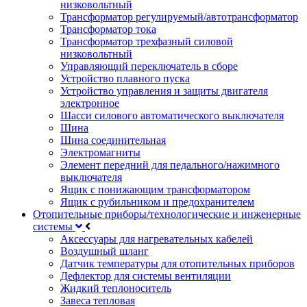
низковольтный
Трансформатор регулируемый/автотрансформатор
Трансформатор тока
Трансформатор трехфазный силовой
низковольтный
Управляющий переключатель в сборе
Устройство плавного пуска
Устройство управления и защиты двигателя
электронное
Шасси силового автоматического выключателя
Шина
Шина соединительная
Электромагниты
Элемент передний для педального/нажимного
выключателя
Ящик с понижающим трансформатором
Ящик с рубильником и предохранителем
Отопительные приборы/технологические и инженерные
системы
Аксессуары для нагревательных кабелей
Воздушный шланг
Датчик температуры для отопительных приборов
Дефлектор для системы вентиляции
Жидкий теплоноситель
Завеса тепловая