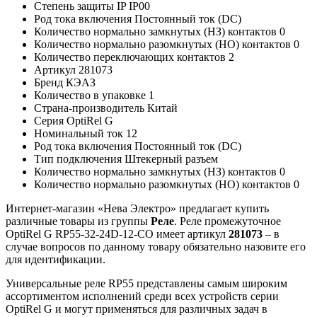
Степень защиты IP
IP00
Род тока включения
Постоянный ток (DC)
Количество нормально замкнутых (НЗ) контактов
0
Количество нормально разомкнутых (НО) контактов
0
Количество переключающих контактов
2
Артикул
281073
Бренд
КЭАЗ
Количество в упаковке
1
Страна-производитель
Китай
Серия
OptiRel G
Номинальный ток
12
Род тока включения
Постоянный ток (DC)
Тип подключения
Штекерный разъем
Количество нормально замкнутых (НЗ) контактов
0
Количество нормально разомкнутых (НО) контактов
0
Интернет-магазин «Нева Электро» предлагает купить
различные товары из группы
Реле
. Реле промежуточное
OptiRel G RP55-32-24D-12-CO имеет артикул
281073
– в
случае вопросов по данному товару обязательно назовите его
для идентификации.
Универсальные реле RP55 представлены самым широким
ассортиментом исполнений среди всех устройств серии
OptiRel G и могут применяться для различных задач в