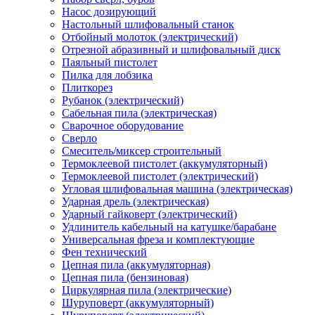
Насос дозирующий
Настольный шлифовальный станок
Отбойный молоток (электрический)
Отрезной абразивный и шлифовальный диск
Паяльный пистолет
Пилка для лобзика
Плиткорез
Рубанок (электрический)
Сабельная пила (электрическая)
Сварочное оборудование
Сверло
Смеситель/миксер строительный
Термоклеевой пистолет (аккумуляторный)
Термоклеевой пистолет (электрический)
Угловая шлифовальная машина (электрическая)
Ударная дрель (электрическая)
Ударный гайковерт (электрический)
Удлинитель кабельный на катушке/барабане
Универсальная фреза и комплектующие
Фен технический
Цепная пила (аккумуляторная)
Цепная пила (бензиновая)
Циркулярная пила (электрические)
Шуруповерт (аккумуляторный)