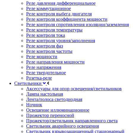
Реле давления дифференциальное
Реле коммутационное
Реле контроля выбега двигателя
Реле контроля коэффициента мощности
Реле контроля спротивления изоляции/заземления
Реле контроля температуры
Реле контроля тока
Реле контроля уровня/заполнения
Реле контроля фаз
Реле контроля частоты
Реле мощности
Реле направления мощности
Реле напряжения
Реле твердотельное
Розетка-реле
Светильники
Аксессуары для опор освещения/светильников
Лампа настольная
Лента/полоса светодиодная
Ночник
Освещение иллюминационное
Прожектор переносной
Прожектор/светильник направленного света
Светильник аварийного освещения
Светильник взрывозащищенный стационарный