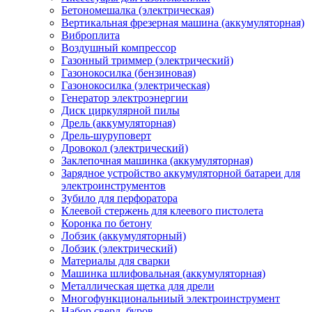
Бетономешалка (электрическая)
Вертикальная фрезерная машина (аккумуляторная)
Виброплита
Воздушный компрессор
Газонный триммер (электрический)
Газонокосилка (бензиновая)
Газонокосилка (электрическая)
Генератор электроэнергии
Диск циркулярной пилы
Дрель (аккумуляторная)
Дрель-шуруповерт
Дровокол (электрический)
Заклепочная машинка (аккумуляторная)
Зарядное устройство аккумуляторной батареи для
электроинструментов
Зубило для перфоратора
Клеевой стержень для клеевого пистолета
Коронка по бетону
Лобзик (аккумуляторный)
Лобзик (электрический)
Материалы для сварки
Машинка шлифовальная (аккумуляторная)
Металлическая щетка для дрели
Многофункциональниый электроинструмент
Набор сверл, буров