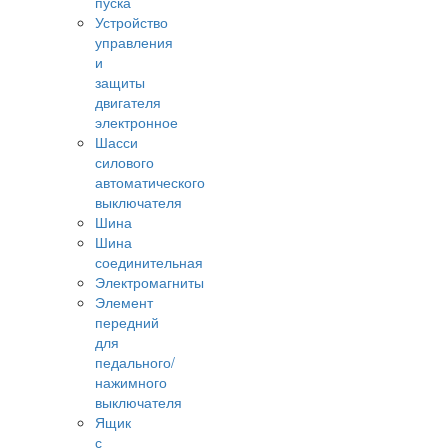
пуска
Устройство
управления
и
защиты
двигателя
электронное
Шасси
силового
автоматического
выключателя
Шина
Шина
соединительная
Электромагниты
Элемент
передний
для
педального/
нажимного
выключателя
Ящик
с