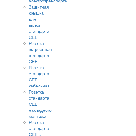
электротранспорта
Защитная
крышка
для
вилки
стандарта
CEE
Розетка
встроенная
стандарта
CEE
Розетка
стандарта
СЕЕ
кабельная
Розетка
стандарта
СЕЕ
накладного
монтажа
Розетка
стандарта
СЕЕ с