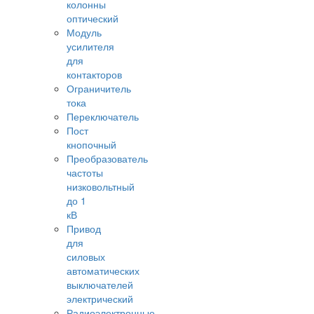
колонны
оптический
Модуль
усилителя
для
контакторов
Ограничитель
тока
Переключатель
Пост
кнопочный
Преобразователь
частоты
низковольтный
до 1
кВ
Привод
для
силовых
автоматических
выключателей
электрический
Радиоэлектронные