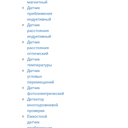
магнитный
Датчик
приближения
индуктивный
Датчик
расстояния
индуктивный
Датчик
расстояния
оптический
Датчик
температуры
Датчик
угловых
перемещений
Датчик
фотоэлектрический
Детектор
многоуровневой
проверки
Емкостной
датчик
приближения