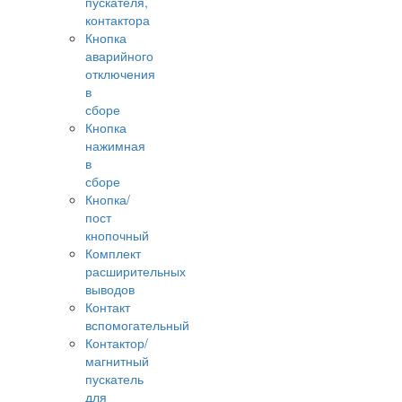
пускателя,
контактора
Кнопка
аварийного
отключения
в
сборе
Кнопка
нажимная
в
сборе
Кнопка/
пост
кнопочный
Комплект
расширительных
выводов
Контакт
вспомогательный
Контактор/
магнитный
пускатель
для