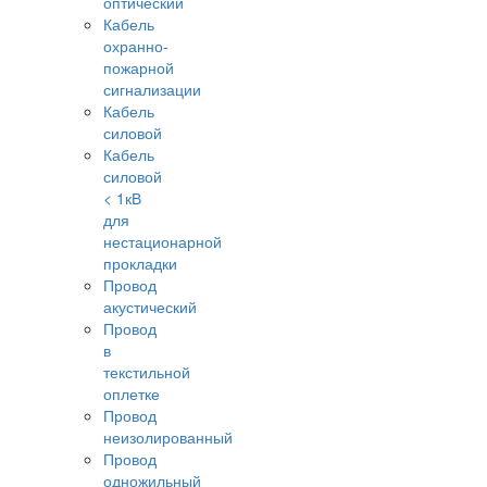
оптический
Кабель
охранно-
пожарной
сигнализации
Кабель
силовой
Кабель
силовой
< 1кВ
для
нестационарной
прокладки
Провод
акустический
Провод
в
текстильной
оплетке
Провод
неизолированный
Провод
одножильный