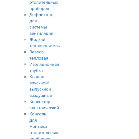
отопительных
приборов
Дефлектор
для
системы
вентиляции
Жидкий
теплоноситель
Завеса
тепловая
Изоляционная
трубка
Клапан
впускной/
выпускной
воздушный
Конвектор
электрический
Консоль
для
монтажа
отопительных
приборов/