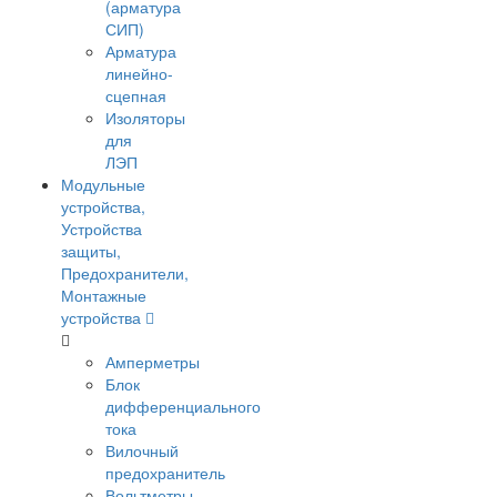
(арматура
СИП)
Арматура
линейно-
сцепная
Изоляторы
для
ЛЭП
Модульные
устройства,
Устройства
защиты,
Предохранители,
Монтажные
устройства
Амперметры
Блок
дифференциального
тока
Вилочный
предохранитель
Вольтметры