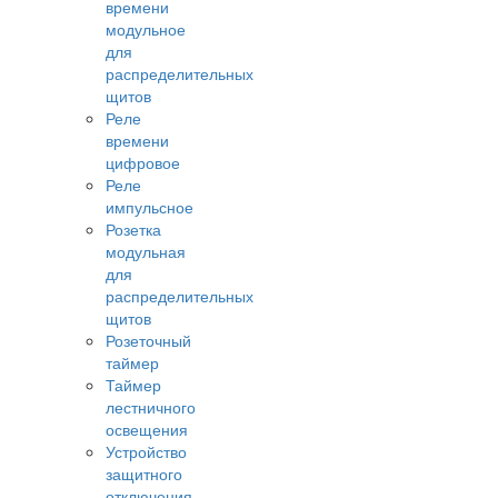
времени
модульное
для
распределительных
щитов
Реле
времени
цифровое
Реле
импульсное
Розетка
модульная
для
распределительных
щитов
Розеточный
таймер
Таймер
лестничного
освещения
Устройство
защитного
отключения