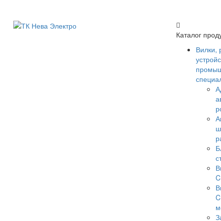
Каталог прод
Вилки, 
устройс
промыш
специа
А
а
р
А
ш
р
Б
с
В
C
В
C
м
З