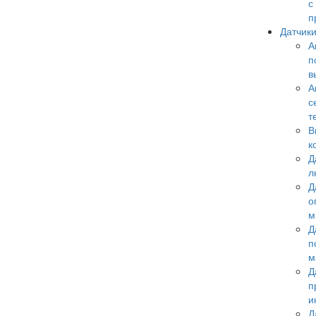
с
п
Датчик
А
п
в
А
с
т
В
к
Д
л
Д
о
м
Д
п
м
Д
п
и
Д