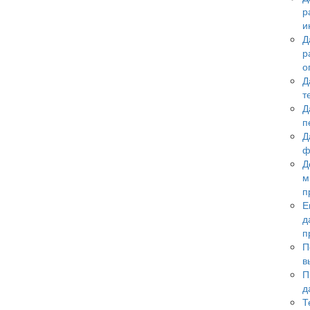
р
и
Д
р
о
Д
т
Д
п
Д
ф
Д
м
п
Е
д
п
П
в
П
д
Т