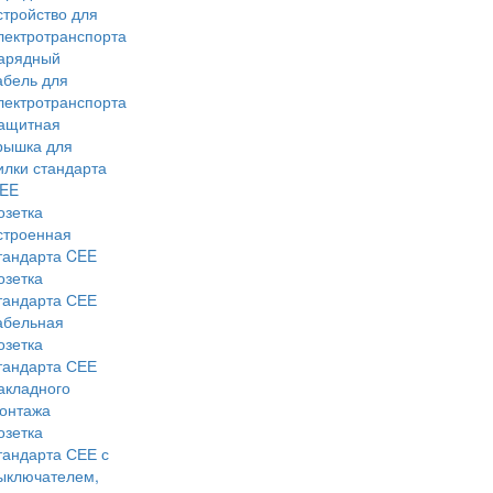
стройство для
лектротранспорта
арядный
абель для
лектротранспорта
ащитная
рышка для
илки стандарта
EE
озетка
строенная
тандарта CEE
озетка
тандарта СЕЕ
абельная
озетка
тандарта СЕЕ
акладного
онтажа
озетка
тандарта СЕЕ с
ыключателем,