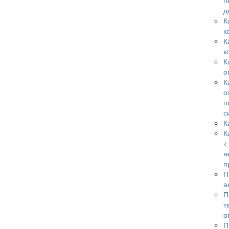
п
д
К
к
К
к
К
о
К
о
п
с
К
К
<
н
п
П
а
П
т
о
П