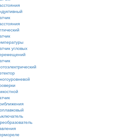
асстояния
ндуктивный
атчик
асстояния
птический
атчик
емпературы
атчик угловых
еремещений
атчик
отоэлектрический
етектор
ногоуровневой
роверки
мкостной
атчик
риближения
оплавковый
ыключатель
реобразователь
авления
ермореле