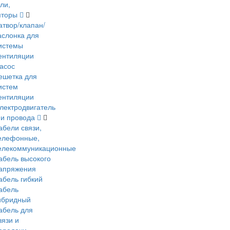
ли,
яторы
атвор/клапан/
аслонка для
истемы
ентиляции
асос
ешетка для
истем
ентиляции
лектродвигатель
 и провода
абели связи,
елефонные,
елекоммуникационные
абель высокого
апряжения
абель гибкий
абель
ибридный
абель для
вязи и