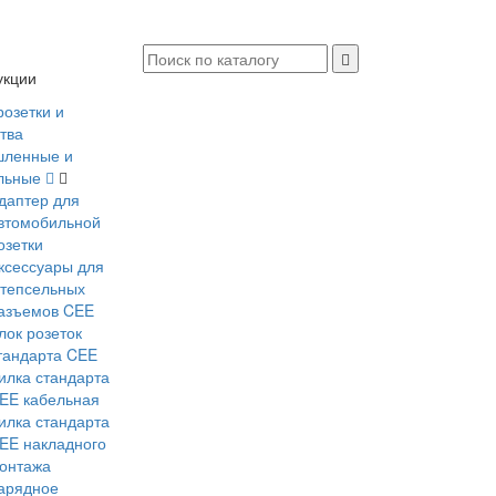
укции
розетки и
тва
ленные и
льные
даптер для
втомобильной
озетки
ксессуары для
тепсельных
азъемов CEE
лок розеток
тандарта CEE
илка стандарта
EE кабельная
илка стандарта
EE накладного
онтажа
арядное