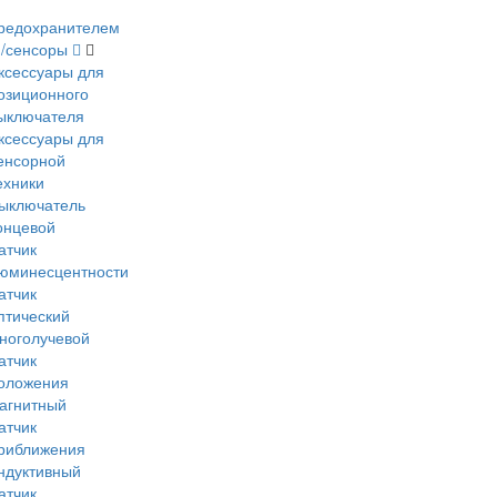
редохранителем
и/сенсоры
ксессуары для
озиционного
ыключателя
ксессуары для
енсорной
ехники
ыключатель
онцевой
атчик
юминесцентности
атчик
птический
ноголучевой
атчик
оложения
агнитный
атчик
риближения
ндуктивный
атчик