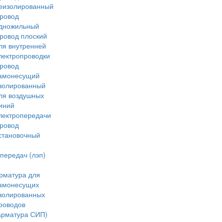
еизолированный
ровод
дножильный
ровод плоский
ля внутренней
лектропроводки
ровод
амонесущий
золированный
ля воздушных
иний
лектропередачи
ровод
становочный
передач (лэп)
рматура для
амонесущих
золированных
роводов
арматура СИП)