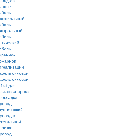
ередачи
анных
абель
оаксиальный
абель
онтрольный
абель
птический
абель
хранно-
ожарной
игнализации
абель силовой
абель силовой
 1кВ для
естационарной
рокладки
ровод
кустический
ровод в
екстильной
плетке
ровод