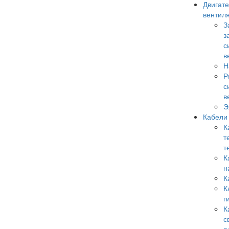
Двигате
вентил
З
з
с
в
Н
Р
с
в
Э
Кабели
К
т
т
К
н
К
К
г
К
с