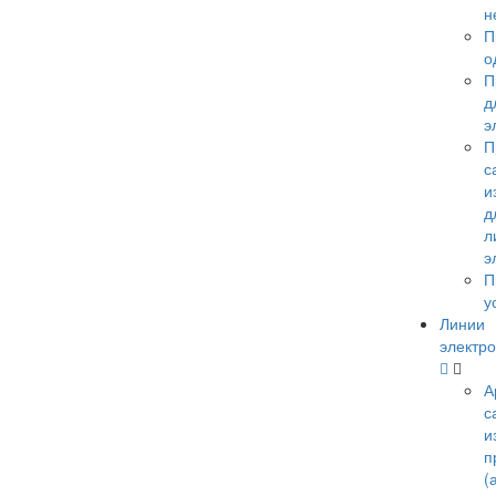
н
П
о
П
д
э
П
с
и
д
л
э
П
у
Линии
электро
А
с
и
п
(