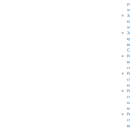
у
э
З
к
э
З
к
в
C
Р
в
с
Р
с
к
Р
с
н
м
Р
с
в