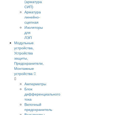
(арматура
СИП)
Арматура
линейно-
сцепная
Изоляторы
для
ЛЭП
Модульные
устройства,
Устройства
защиты,
Предохранители,
Монтажные
устройства
Амперметры
Блок
дифференциального
тока
Вилочный
предохранитель
Вольтметры