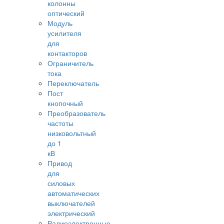
колонны
оптический
Модуль
усилителя
для
контакторов
Ограничитель
тока
Переключатель
Пост
кнопочный
Преобразователь
частоты
низковольтный
до 1
кВ
Привод
для
силовых
автоматических
выключателей
электрический
Радиоэлектронные