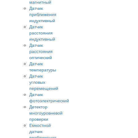
магнитный
Датчик
приближения
индуктивный
Датчик
расстояния
индуктивный
Датчик
расстояния
оптический
Датчик
температуры
Датчик
угловых
перемещений
Датчик
фотоэлектрический
Детектор
многоуровневой
проверки
Емкостной
датчик
приближения