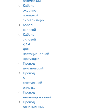
оптический
Кабель
охранно-
пожарной
сигнализации
Кабель
силовой
Кабель
силовой
< 1кВ
для
нестационарной
прокладки
Провод
акустический
Провод
в
текстильной
оплетке
Провод
неизолированный
Провод
одножильный