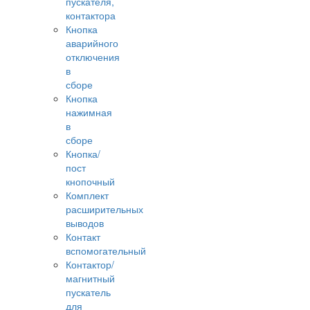
пускателя,
контактора
Кнопка
аварийного
отключения
в
сборе
Кнопка
нажимная
в
сборе
Кнопка/
пост
кнопочный
Комплект
расширительных
выводов
Контакт
вспомогательный
Контактор/
магнитный
пускатель
для