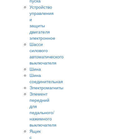
пуска
Устройство
управления
и
защиты
двигателя
электронное
Шасси
силового
автоматического
выключателя
Шина
Шина
соединительная
Электромагниты
Элемент
передний
для
педального/
нажимного
выключателя
Ящик
с