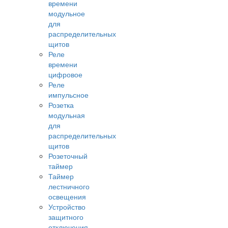
времени
модульное
для
распределительных
щитов
Реле
времени
цифровое
Реле
импульсное
Розетка
модульная
для
распределительных
щитов
Розеточный
таймер
Таймер
лестничного
освещения
Устройство
защитного
отключения