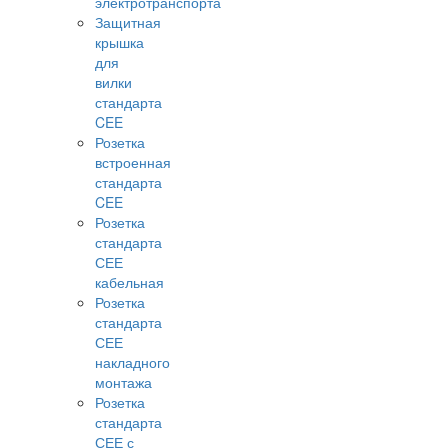
электротранспорта
Защитная
крышка
для
вилки
стандарта
CEE
Розетка
встроенная
стандарта
CEE
Розетка
стандарта
СЕЕ
кабельная
Розетка
стандарта
СЕЕ
накладного
монтажа
Розетка
стандарта
СЕЕ с