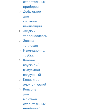
отопительных
приборов
Дефлектор
для
системы
вентиляции
Жидкий
теплоноситель
Завеса
тепловая
Изоляционная
трубка
Клапан
впускной/
выпускной
воздушный
Конвектор
электрический
Консоль
для
монтажа
отопительных
приборов/