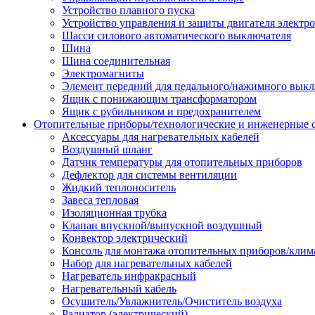
Устройство плавного пуска
Устройство управления и защиты двигателя электр
Шасси силового автоматического выключателя
Шина
Шина соединительная
Электромагниты
Элемент передний для педального/нажимного выкл
Ящик с понижающим трансформатором
Ящик с рубильником и предохранителем
Отопительные приборы/технологические и инженерные
Аксессуары для нагревательных кабелей
Воздушный шланг
Датчик температуры для отопительных приборов
Дефлектор для системы вентиляции
Жидкий теплоноситель
Завеса тепловая
Изоляционная трубка
Клапан впускной/выпускной воздушный
Конвектор электрический
Консоль для монтажа отопительных приборов/клим
Набор для нагревательных кабелей
Нагреватель инфракрасный
Нагревательный кабель
Осушитель/Увлажнитель/Очиститель воздуха
Радиатор (электрический)