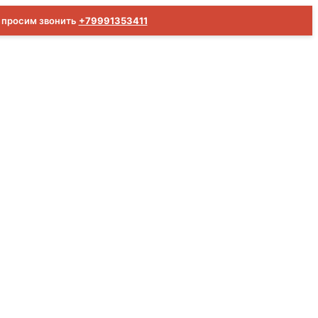
м просим звонить
+79991353411