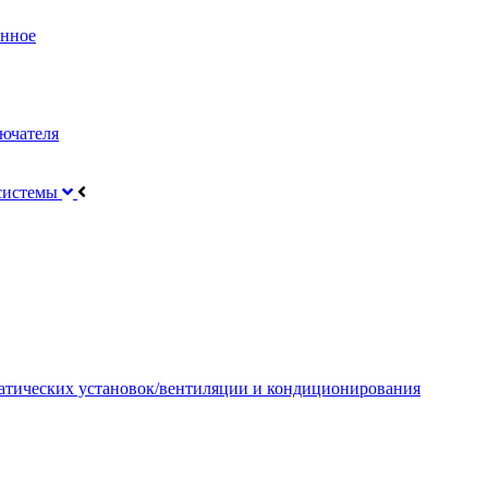
онное
ючателя
 системы
атических установок/вентиляции и кондиционирования