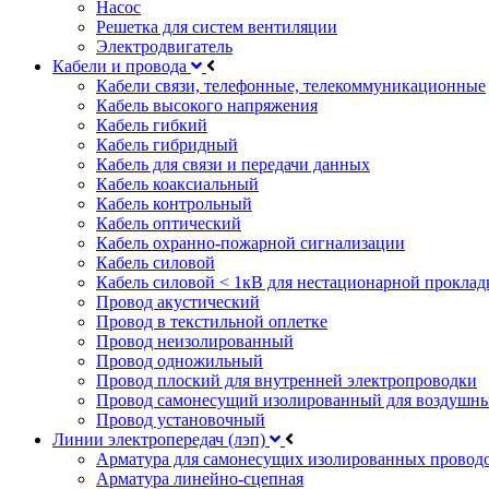
Насос
Решетка для систем вентиляции
Электродвигатель
Кабели и провода
Кабели связи, телефонные, телекоммуникационные
Кабель высокого напряжения
Кабель гибкий
Кабель гибридный
Кабель для связи и передачи данных
Кабель коаксиальный
Кабель контрольный
Кабель оптический
Кабель охранно-пожарной сигнализации
Кабель силовой
Кабель силовой < 1кВ для нестационарной проклад
Провод акустический
Провод в текстильной оплетке
Провод неизолированный
Провод одножильный
Провод плоский для внутренней электропроводки
Провод самонесущий изолированный для воздушны
Провод установочный
Линии электропередач (лэп)
Арматура для самонесущих изолированных провод
Арматура линейно-сцепная