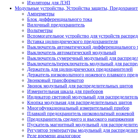
Изоляторы для ЛЭП
Модульные устройства, Устройства защиты, Предохрани
Амперметры
Блок дифференциального тока
Вилочный предохранитель
Вольтметры
Вспомогательное устройство для устройств распре
Вставка цилиндрического предохранителя
Выключатель автоматический дифференциального 
Выключатель автоматический модульный
Выключатель сумеречный модульный для распреде
Выключатель/переключатель модульный для распре
Держатель для цилиндрических предохранителей
Держатель низковольтного ножевого плавкого пред
Звонковый трансформатор
Звонок модульный для распределительных щитов
Измерительная шкала для приборов
Индикатор световой модульный для распределител
Кнопка модульная для распределительных щитов
Многофункциональный измерительный прибор
Плавкий предохранитель низковольтный ножевой
Предохранитель среднего и высокого напряжения
Пускатель магнитный модульный для распределит
Регулятор температуры модульный для распредели
Реле времени аналоговое