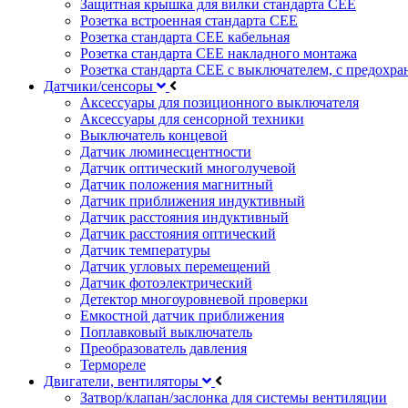
Защитная крышка для вилки стандарта CEE
Розетка встроенная стандарта CEE
Розетка стандарта СЕЕ кабельная
Розетка стандарта СЕЕ накладного монтажа
Розетка стандарта СЕЕ с выключателем, с предохра
Датчики/сенсоры
Аксессуары для позиционного выключателя
Аксессуары для сенсорной техники
Выключатель концевой
Датчик люминесцентности
Датчик оптический многолучевой
Датчик положения магнитный
Датчик приближения индуктивный
Датчик расстояния индуктивный
Датчик расстояния оптический
Датчик температуры
Датчик угловых перемещений
Датчик фотоэлектрический
Детектор многоуровневой проверки
Емкостной датчик приближения
Поплавковый выключатель
Преобразователь давления
Термореле
Двигатели, вентиляторы
Затвор/клапан/заслонка для системы вентиляции