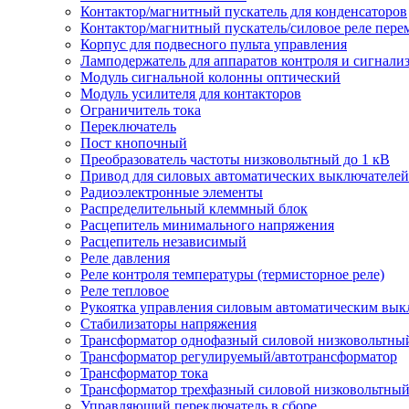
Контактор/магнитный пускатель для конденсаторов
Контактор/магнитный пускатель/силовое реле пере
Корпус для подвесного пульта управления
Ламподержатель для аппаратов контроля и сигнали
Модуль сигнальной колонны оптический
Модуль усилителя для контакторов
Ограничитель тока
Переключатель
Пост кнопочный
Преобразователь частоты низковольтный до 1 кВ
Привод для силовых автоматических выключателей
Радиоэлектронные элементы
Распределительный клеммный блок
Расцепитель минимального напряжения
Расцепитель независимый
Реле давления
Реле контроля температуры (термисторное реле)
Реле тепловое
Рукоятка управления силовым автоматическим вык
Стабилизаторы напряжения
Трансформатор однофазный силовой низковольтны
Трансформатор регулируемый/автотрансформатор
Трансформатор тока
Трансформатор трехфазный силовой низковольтны
Управляющий переключатель в сборе