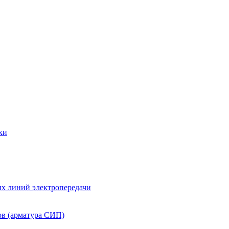
ки
х линий электропередачи
ов (арматура СИП)