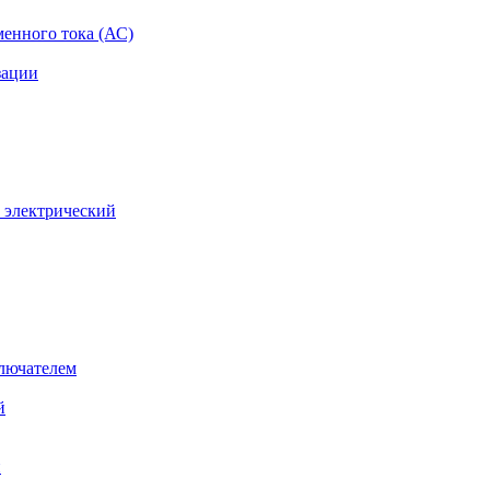
менного тока (АС)
зации
 электрический
лючателем
й
й