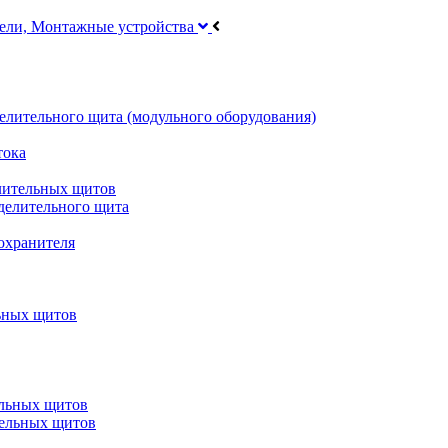
тели, Монтажные устройства
делительного щита (модульного оборудования)
тока
лительных щитов
делительного щита
охранителя
ьных щитов
ельных щитов
тельных щитов