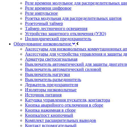
Реле времени модульное для распределительных щ
Реле времени цифровое
Реле импульсное
Розетка модульная для распределительных щитов
Розеточный таймер
Таймер лестничного освещения
Устройство защитного отключения (УЗО)
Цилиндрический предохранитель
Оборудование низковольтное
Аксессуары для низковольтных коммутационных а
Аксессуары для устройства управления и защиты д
Арматура светосигнальная
Выключатель автоматический для защиты двигател
Выключатель автоматический силовой
Выключатель нагрузки
Выключатель-разъединитель
Держатель предохранителя
Изоляторы низковольтные
Источник питания
Катушка управления пускателя, контактора
Кнопка аварийного отключения в сборе
Кнопка нажимная в сборе
Кнопка/пост кнопочный
Комплект расширительных выводов
Контакт вспомогательный