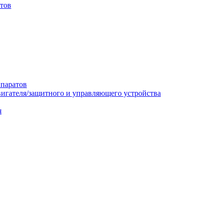
итов
ппаратов
вигателя/защитного и управляющего устройства
я