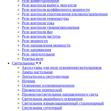
Реле коммутационное
Реле контроля выбега двигателя
Реле контроля коэффициента мощности
Реле контроля спротивления изоляции/заземления
Реле контроля температуры
Реле контроля тока
Реле контроля уровня/заполнения
Реле контроля фаз
Реле контроля частоты
Реле мощности
Реле направления мощности
Реле напряжения
Реле твердотельное
Розетка-реле
Светильники
Аксессуары для опор освещения/светильников
Лампа настольная
Лента/полоса светодиодная
Ночник
Освещение иллюминационное
Прожектор переносной
Прожектор/светильник направленного света
Светильник аварийного освещения
Светильник взрывозащищенный стационарный
Светильник грунтовый