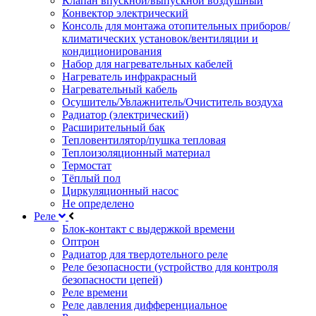
Клапан впускной/выпускной воздушный
Конвектор электрический
Консоль для монтажа отопительных приборов/
климатических установок/вентиляции и
кондиционирования
Набор для нагревательных кабелей
Нагреватель инфракрасный
Нагревательный кабель
Осушитель/Увлажнитель/Очиститель воздуха
Радиатор (электрический)
Расширительный бак
Тепловентилятор/пушка тепловая
Теплоизоляционный материал
Термостат
Тёплый пол
Циркуляционный насос
Не определено
Реле
Блок-контакт с выдержкой времени
Оптрон
Радиатор для твердотельного реле
Реле безопасности (устройство для контроля
безопасности цепей)
Реле времени
Реле давления дифференциальное