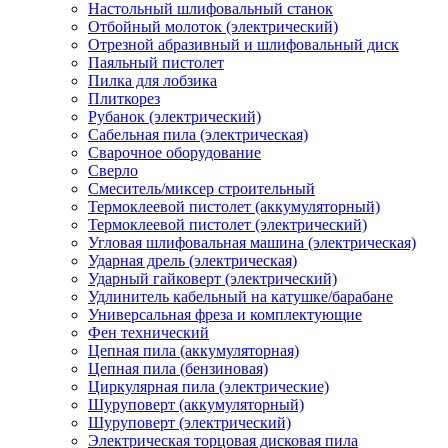
Настольный шлифовальный станок
Отбойный молоток (электрический)
Отрезной абразивный и шлифовальный диск
Паяльный пистолет
Пилка для лобзика
Плиткорез
Рубанок (электрический)
Сабельная пила (электрическая)
Сварочное оборудование
Сверло
Смеситель/миксер строительный
Термоклеевой пистолет (аккумуляторный)
Термоклеевой пистолет (электрический)
Угловая шлифовальная машина (электрическая)
Ударная дрель (электрическая)
Ударный гайковерт (электрический)
Удлинитель кабельный на катушке/барабане
Универсальная фреза и комплектующие
Фен технический
Цепная пила (аккумуляторная)
Цепная пила (бензиновая)
Циркулярная пила (электрические)
Шуруповерт (аккумуляторный)
Шуруповерт (электрический)
Электрическая торцовая дисковая пила