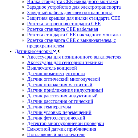
Вилка стандарта CEE накладного монтажа
Зарядное устройство для электротранспорта
Зарядный кабель для электротранспорта
Защитная крышка для вилки стандарта CEE
Розетка встроенная стандарта CEE
Розетка стандарта СЕЕ кабельная
Розетка стандарта СЕЕ накладного монтажа
Розетка стандарта СЕЕ с выключателем, с
предохранителем
Датчики/сенсоры
Аксессуары для позиционного выключателя
Аксессуары для сенсорной техники
Выключатель концевой
Датчик люминесцентности
Датчик оптический многолучевой
Датчик положения магнитный
Датчик приближения индуктивный
Датчик расстояния индуктивный
Датчик расстояния оптический
Датчик температуры
Датчик угловых перемещений
Датчик фотоэлектрический
Детектор многоуровневой проверки
Емкостной датчик приближения
Поплавковый выключатель