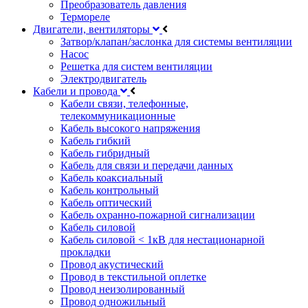
Преобразователь давления
Термореле
Двигатели, вентиляторы
Затвор/клапан/заслонка для системы вентиляции
Насос
Решетка для систем вентиляции
Электродвигатель
Кабели и провода
Кабели связи, телефонные,
телекоммуникационные
Кабель высокого напряжения
Кабель гибкий
Кабель гибридный
Кабель для связи и передачи данных
Кабель коаксиальный
Кабель контрольный
Кабель оптический
Кабель охранно-пожарной сигнализации
Кабель силовой
Кабель силовой < 1кВ для нестационарной
прокладки
Провод акустический
Провод в текстильной оплетке
Провод неизолированный
Провод одножильный