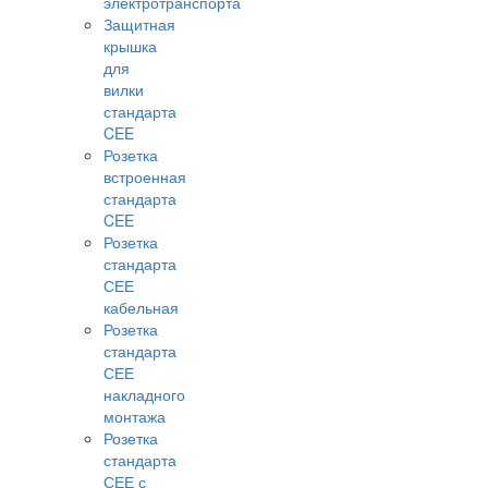
электротранспорта
Защитная
крышка
для
вилки
стандарта
CEE
Розетка
встроенная
стандарта
CEE
Розетка
стандарта
СЕЕ
кабельная
Розетка
стандарта
СЕЕ
накладного
монтажа
Розетка
стандарта
СЕЕ с