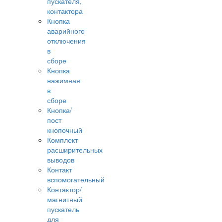
пускателя,
контактора
Кнопка
аварийного
отключения
в
сборе
Кнопка
нажимная
в
сборе
Кнопка/
пост
кнопочный
Комплект
расширительных
выводов
Контакт
вспомогательный
Контактор/
магнитный
пускатель
для