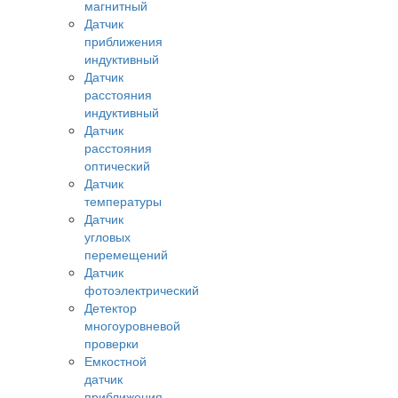
магнитный
Датчик
приближения
индуктивный
Датчик
расстояния
индуктивный
Датчик
расстояния
оптический
Датчик
температуры
Датчик
угловых
перемещений
Датчик
фотоэлектрический
Детектор
многоуровневой
проверки
Емкостной
датчик
приближения