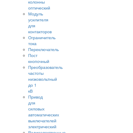
колонны
оптический
Модуль
усилителя
для
контакторов
Ограничитель
тока
Переключатель
Пост
кнопочный
Преобразователь
частоты
низковольтный
до 1
кВ
Привод
для
силовых
автоматических
выключателей
электрический
Радиоэлектронные