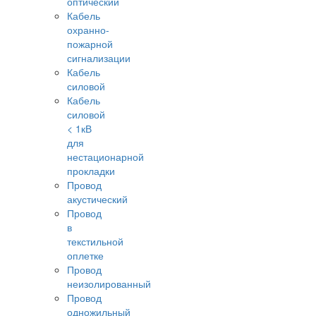
оптический
Кабель
охранно-
пожарной
сигнализации
Кабель
силовой
Кабель
силовой
< 1кВ
для
нестационарной
прокладки
Провод
акустический
Провод
в
текстильной
оплетке
Провод
неизолированный
Провод
одножильный