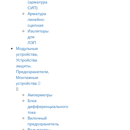
(арматура
СИП)
Арматура
линейно-
сцепная
Изоляторы
для
ЛЭП
Модульные
устройства,
Устройства
защиты,
Предохранители,
Монтажные
устройства
Амперметры
Блок
дифференциального
тока
Вилочный
предохранитель
Вольтметры