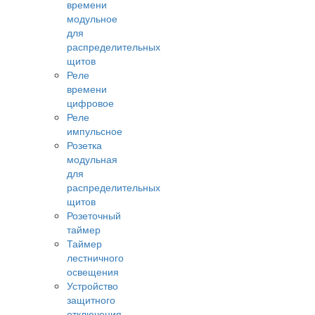
времени
модульное
для
распределительных
щитов
Реле
времени
цифровое
Реле
импульсное
Розетка
модульная
для
распределительных
щитов
Розеточный
таймер
Таймер
лестничного
освещения
Устройство
защитного
отключения