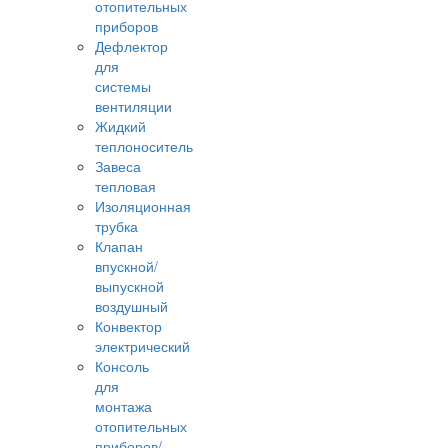
отопительных
приборов
Дефлектор
для
системы
вентиляции
Жидкий
теплоноситель
Завеса
тепловая
Изоляционная
трубка
Клапан
впускной/
выпускной
воздушный
Конвектор
электрический
Консоль
для
монтажа
отопительных
приборов/