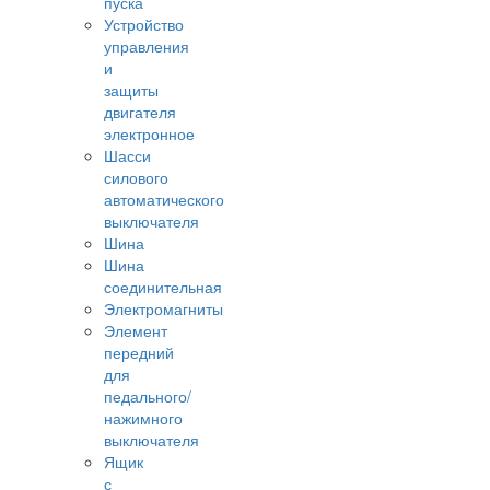
пуска
Устройство
управления
и
защиты
двигателя
электронное
Шасси
силового
автоматического
выключателя
Шина
Шина
соединительная
Электромагниты
Элемент
передний
для
педального/
нажимного
выключателя
Ящик
с