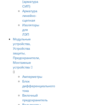
(арматура
СИП)
Арматура
линейно-
сцепная
Изоляторы
для
ЛЭП
Модульные
устройства,
Устройства
защиты,
Предохранители,
Монтажные
устройства
Амперметры
Блок
дифференциального
тока
Вилочный
предохранитель
Вольтметры