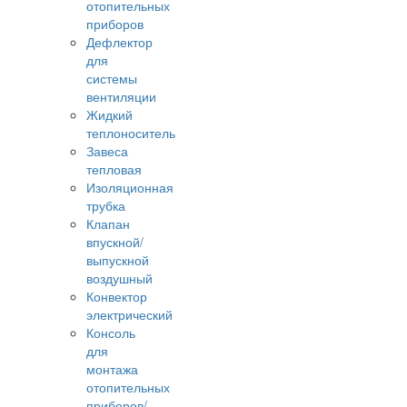
отопительных
приборов
Дефлектор
для
системы
вентиляции
Жидкий
теплоноситель
Завеса
тепловая
Изоляционная
трубка
Клапан
впускной/
выпускной
воздушный
Конвектор
электрический
Консоль
для
монтажа
отопительных
приборов/