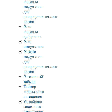
времени
модульное
для
распределительных
щитов
Реле
времени
цифровое
Реле
импульсное
Розетка
модульная
для
распределительных
щитов
Розеточный
таймер
Таймер
лестничного
освещения
Устройство
защитного
отключения