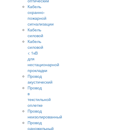
оптический
Кабель
охранно-
пожарной
сигнализации
Кабель
силовой
Кабель
силовой
< 1кВ
для
нестационарной
прокладки
Провод
акустический
Провод
в
текстильной
оплетке
Провод
неизолированный
Провод
одножильный