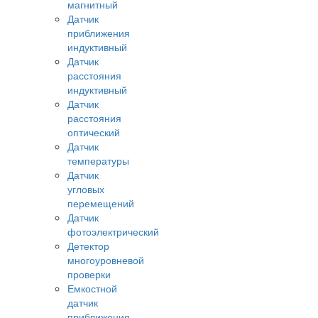
магнитный
Датчик
приближения
индуктивный
Датчик
расстояния
индуктивный
Датчик
расстояния
оптический
Датчик
температуры
Датчик
угловых
перемещений
Датчик
фотоэлектрический
Детектор
многоуровневой
проверки
Емкостной
датчик
приближения