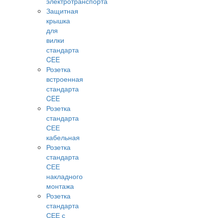
электротранспорта
Защитная
крышка
для
вилки
стандарта
CEE
Розетка
встроенная
стандарта
CEE
Розетка
стандарта
СЕЕ
кабельная
Розетка
стандарта
СЕЕ
накладного
монтажа
Розетка
стандарта
СЕЕ с