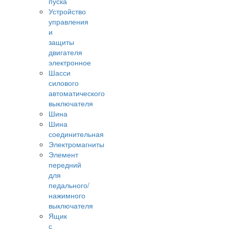
пуска
Устройство
управления
и
защиты
двигателя
электронное
Шасси
силового
автоматического
выключателя
Шина
Шина
соединительная
Электромагниты
Элемент
передний
для
педального/
нажимного
выключателя
Ящик
с