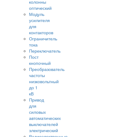
колонны
оптический
Модуль
усилителя
для
контакторов
Ограничитель
тока
Переключатель
Пост
кнопочный
Преобразователь
частоты
низковольтный
до 1
кВ
Привод
для
силовых
автоматических
выключателей
электрический
Радиоэлектронные