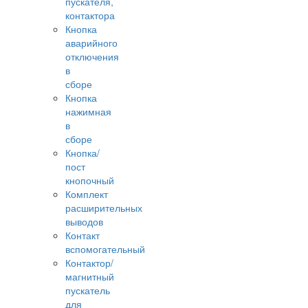
пускателя,
контактора
Кнопка
аварийного
отключения
в
сборе
Кнопка
нажимная
в
сборе
Кнопка/
пост
кнопочный
Комплект
расширительных
выводов
Контакт
вспомогательный
Контактор/
магнитный
пускатель
для