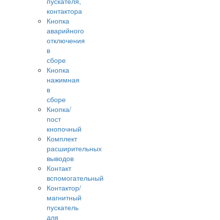
пускателя,
контактора
Кнопка
аварийного
отключения
в
сборе
Кнопка
нажимная
в
сборе
Кнопка/
пост
кнопочный
Комплект
расширительных
выводов
Контакт
вспомогательный
Контактор/
магнитный
пускатель
для