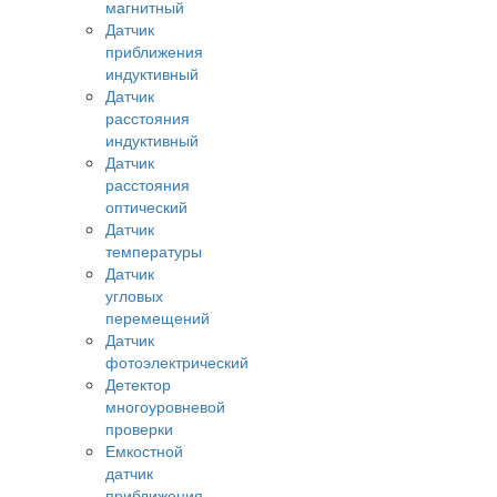
магнитный
Датчик
приближения
индуктивный
Датчик
расстояния
индуктивный
Датчик
расстояния
оптический
Датчик
температуры
Датчик
угловых
перемещений
Датчик
фотоэлектрический
Детектор
многоуровневой
проверки
Емкостной
датчик
приближения