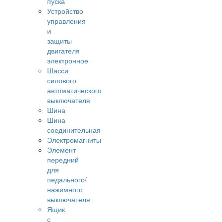
пуска
Устройство
управления
и
защиты
двигателя
электронное
Шасси
силового
автоматического
выключателя
Шина
Шина
соединительная
Электромагниты
Элемент
передний
для
педального/
нажимного
выключателя
Ящик
с