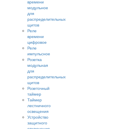
времени
модульное
для
распределительных
щитов
Реле
времени
цифровое
Реле
импульсное
Розетка
модульная
для
распределительных
щитов
Розеточный
таймер
Таймер
лестничного
освещения
Устройство
защитного
отключения