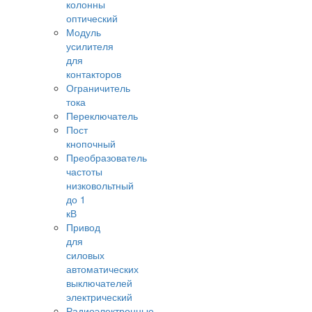
колонны
оптический
Модуль
усилителя
для
контакторов
Ограничитель
тока
Переключатель
Пост
кнопочный
Преобразователь
частоты
низковольтный
до 1
кВ
Привод
для
силовых
автоматических
выключателей
электрический
Радиоэлектронные