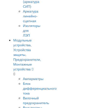
(арматура
СИП)
Арматура
линейно-
сцепная
Изоляторы
для
ЛЭП
Модульные
устройства,
Устройства
защиты,
Предохранители,
Монтажные
устройства
Амперметры
Блок
дифференциального
тока
Вилочный
предохранитель
Вольтметры