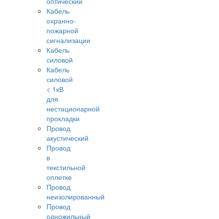
оптический
Кабель
охранно-
пожарной
сигнализации
Кабель
силовой
Кабель
силовой
< 1кВ
для
нестационарной
прокладки
Провод
акустический
Провод
в
текстильной
оплетке
Провод
неизолированный
Провод
одножильный