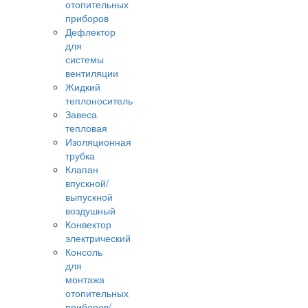
отопительных
приборов
Дефлектор
для
системы
вентиляции
Жидкий
теплоноситель
Завеса
тепловая
Изоляционная
трубка
Клапан
впускной/
выпускной
воздушный
Конвектор
электрический
Консоль
для
монтажа
отопительных
приборов/