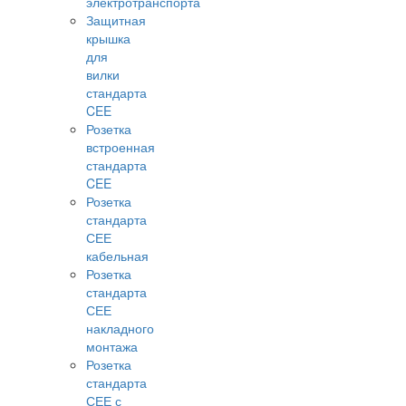
электротранспорта
Защитная
крышка
для
вилки
стандарта
CEE
Розетка
встроенная
стандарта
CEE
Розетка
стандарта
СЕЕ
кабельная
Розетка
стандарта
СЕЕ
накладного
монтажа
Розетка
стандарта
СЕЕ с