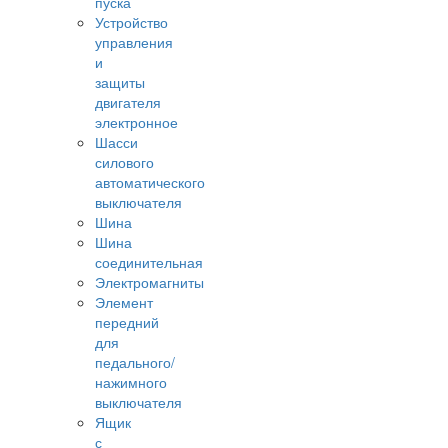
пуска
Устройство
управления
и
защиты
двигателя
электронное
Шасси
силового
автоматического
выключателя
Шина
Шина
соединительная
Электромагниты
Элемент
передний
для
педального/
нажимного
выключателя
Ящик
с