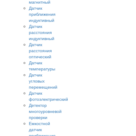
магнитный
Датчик
приближения
индуктивный
Датчик
расстояния
индуктивный
Датчик
расстояния
оптический
Датчик
температуры
Датчик
угловых
перемещений
Датчик
фотоэлектрический
Детектор
многоуровневой
проверки
Емкостной
датчик
приближения