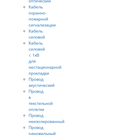
оптический
Кабель
охранно-
пожарной
сигнализации
Кабель
силовой
Кабель
силовой
< 1кВ
для
нестационарной
прокладки
Провод
акустический
Провод
в
текстильной
оплетке
Провод
неизолированный
Провод
одножильный