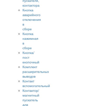
пускателя,
контактора
Кнопка
аварийного
отключения
в
сборе
Кнопка
нажимная
в
сборе
Кнопка/
пост
кнопочный
Комплект
расширительных
выводов
Контакт
вспомогательный
Контактор/
магнитный
пускатель
для