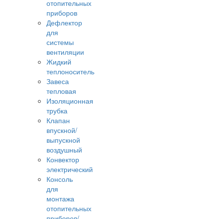
отопительных
приборов
Дефлектор
для
системы
вентиляции
Жидкий
теплоноситель
Завеса
тепловая
Изоляционная
трубка
Клапан
впускной/
выпускной
воздушный
Конвектор
электрический
Консоль
для
монтажа
отопительных
приборов/