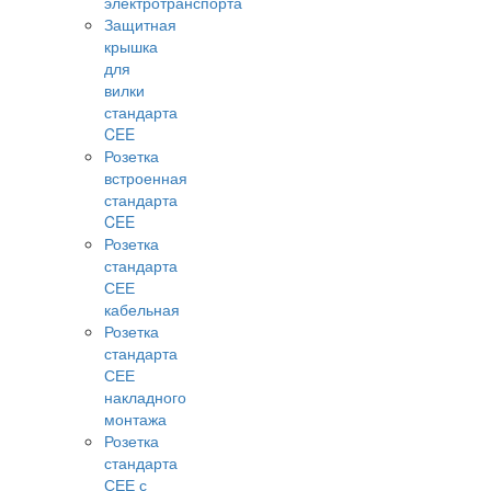
электротранспорта
Защитная
крышка
для
вилки
стандарта
CEE
Розетка
встроенная
стандарта
CEE
Розетка
стандарта
СЕЕ
кабельная
Розетка
стандарта
СЕЕ
накладного
монтажа
Розетка
стандарта
СЕЕ с