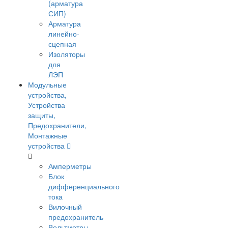
(арматура
СИП)
Арматура
линейно-
сцепная
Изоляторы
для
ЛЭП
Модульные
устройства,
Устройства
защиты,
Предохранители,
Монтажные
устройства
Амперметры
Блок
дифференциального
тока
Вилочный
предохранитель
Вольтметры