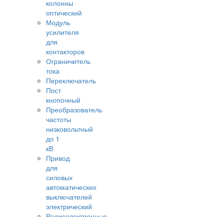
колонны
оптический
Модуль
усилителя
для
контакторов
Ограничитель
тока
Переключатель
Пост
кнопочный
Преобразователь
частоты
низковольтный
до 1
кВ
Привод
для
силовых
автоматических
выключателей
электрический
Радиоэлектронные