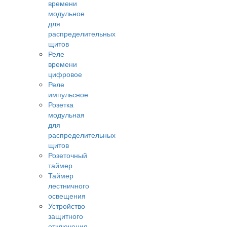
времени
модульное
для
распределительных
щитов
Реле
времени
цифровое
Реле
импульсное
Розетка
модульная
для
распределительных
щитов
Розеточный
таймер
Таймер
лестничного
освещения
Устройство
защитного
отключения